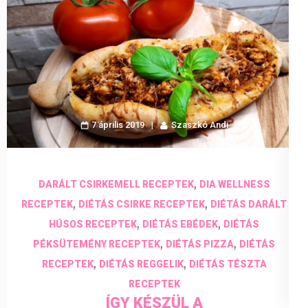
7 április 2019
Szaszkó Andi
,
DARÁLT CSIRKEMELL RECEPTEK
DIA WELLNESS
,
,
RECEPTEK
DIÉTÁS CSIRKE RECEPTEK
DIÉTÁS DARÁLT
,
,
HÚSOS RECEPTEK
DIÉTÁS EBÉDEK
DIÉTÁS
,
,
PÉKSÜTEMÉNY RECEPTEK
DIÉTÁS PIZZA
DIÉTÁS
,
,
RECEPTEK
DIÉTÁS REGGELIK
DIÉTÁS TÉSZTA
RECEPTEK
ÍGY KÉSZÜL A