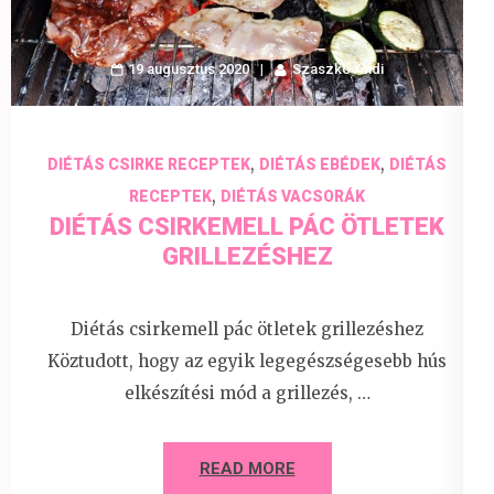
19 augusztus 2020
Szaszkó Andi
,
,
DIÉTÁS CSIRKE RECEPTEK
DIÉTÁS EBÉDEK
DIÉTÁS
,
RECEPTEK
DIÉTÁS VACSORÁK
DIÉTÁS CSIRKEMELL PÁC ÖTLETEK
GRILLEZÉSHEZ
Diétás csirkemell pác ötletek grillezéshez
Köztudott, hogy az egyik legegészségesebb hús
elkészítési mód a grillezés, …
READ MORE