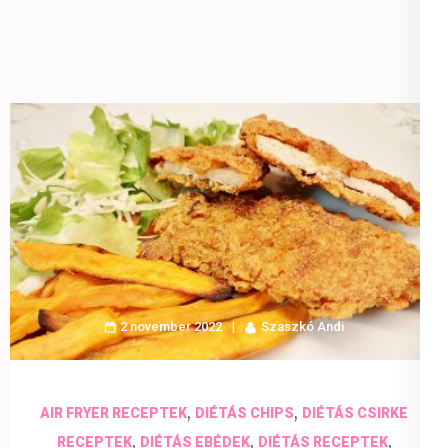
2 november 2022
Szaszkó Andi
,
,
AIR FRYER RECEPTEK
DIÉTÁS CHIPS
DIÉTÁS CSIRKE
,
,
,
RECEPTEK
DIÉTÁS EBÉDEK
DIÉTÁS RECEPTEK