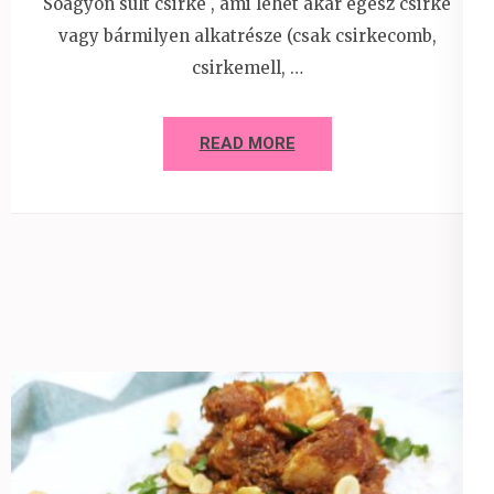
Sóágyon sült csirke , ami lehet akár egész csirke
vagy bármilyen alkatrésze (csak csirkecomb,
csirkemell, …
READ MORE