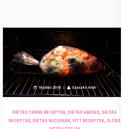
18 július 2019
Szaszkó Andi
,
,
DIÉTÁS CSIRKE RECEPTEK
DIÉTÁS EBÉDEK
DIÉTÁS
,
,
,
RECEPTEK
DIÉTÁS VACSORÁK
FITT RECEPTEK
OLCSÓ