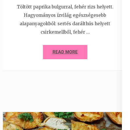
Töltött paprika bulgurral, fehér rizs helyett.
Hagyományos ízvilág egészségesebb
alapanyagokból: sertés darálthús helyett
csirkemellből, fehér …
READ MORE