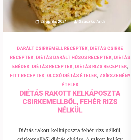
23 április 2021
Szaszkó Andi
,
DARÁLT CSIRKEMELL RECEPTEK
DIÉTÁS CSIRKE
,
,
RECEPTEK
DIÉTÁS DARÁLT HÚSOS RECEPTEK
DIÉTÁS
,
,
,
EBÉDEK
DIÉTÁS RECEPTEK
DIÉTÁS RIZS RECEPTEK
,
,
FITT RECEPTEK
OLCSÓ DIÉTÁS ÉTELEK
ZSÍRSZEGÉNY
ÉTELEK
DIÉTÁS RAKOTT KELKÁPOSZTA
CSIRKEMELLBŐL, FEHÉR RIZS
NÉLKÜL
Diétás rakott kelkáposzta fehér rizs nélkül,
csirkemellből diétás ebédre. A rakott kel így