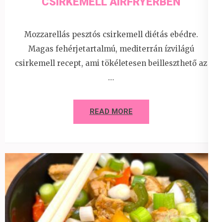
CSIRKEMELL AIRFRYERBEN
Mozzarellás pesztós csirkemell diétás ebédre.
Magas fehérjetartalmú, mediterrán ízvilágú
csirkemell recept, ami tökéletesen beilleszthető az
…
READ MORE