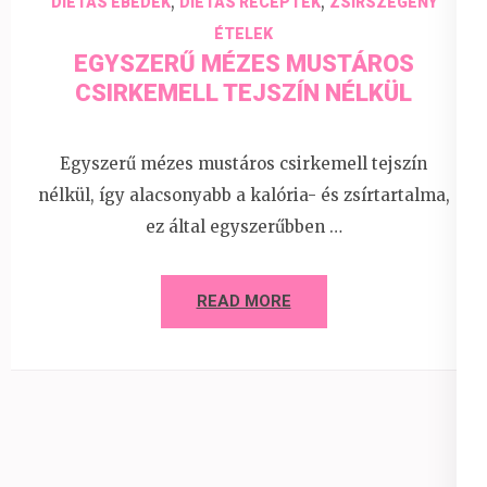
,
,
DIÉTÁS EBÉDEK
DIÉTÁS RECEPTEK
ZSÍRSZEGÉNY
ÉTELEK
EGYSZERŰ MÉZES MUSTÁROS
CSIRKEMELL TEJSZÍN NÉLKÜL
Egyszerű mézes mustáros csirkemell tejszín
nélkül, így alacsonyabb a kalória- és zsírtartalma,
ez által egyszerűbben …
READ MORE