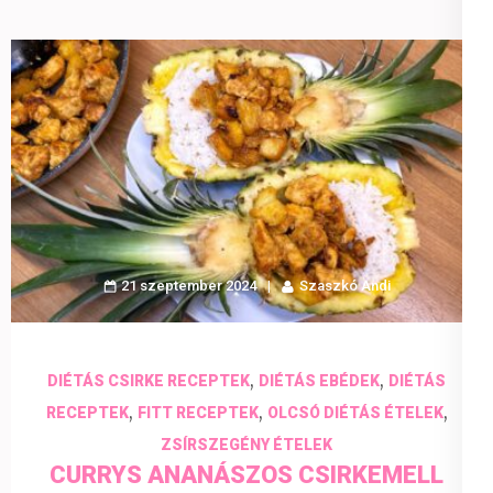
21 szeptember 2024
Szaszkó Andi
,
,
DIÉTÁS CSIRKE RECEPTEK
DIÉTÁS EBÉDEK
DIÉTÁS
,
,
,
RECEPTEK
FITT RECEPTEK
OLCSÓ DIÉTÁS ÉTELEK
ZSÍRSZEGÉNY ÉTELEK
CURRYS ANANÁSZOS CSIRKEMELL