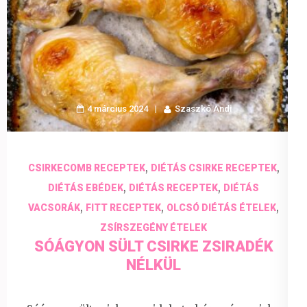
4 március 2024
Szaszkó Andi
,
,
CSIRKECOMB RECEPTEK
DIÉTÁS CSIRKE RECEPTEK
,
,
DIÉTÁS EBÉDEK
DIÉTÁS RECEPTEK
DIÉTÁS
,
,
,
VACSORÁK
FITT RECEPTEK
OLCSÓ DIÉTÁS ÉTELEK
ZSÍRSZEGÉNY ÉTELEK
SÓÁGYON SÜLT CSIRKE ZSIRADÉK
NÉLKÜL