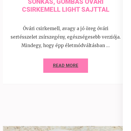
SONKÁS, GOMBÁS ÓVÁRI
CSIRKEMELL LIGHT SAJTTAL
Óvári csirkemell, avagy a jó öreg óvári
sertésszelet zsírszegény, egészségesebb verziója.
Mindegy, hogy épp életmódváltásban …
READ MORE