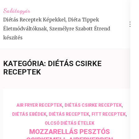
Skip
Salátagyár
to
Diétás Receptek Képekkel, Diéta Tippek
content
Életmódváltóknak, Személyre Szabott Étrend
(Press
készítés
Enter)
KATEGÓRIA:
DIÉTÁS CSIRKE
RECEPTEK
,
,
AIR FRYER RECEPTEK
DIÉTÁS CSIRKE RECEPTEK
,
,
,
DIÉTÁS EBÉDEK
DIÉTÁS RECEPTEK
FITT RECEPTEK
OLCSÓ DIÉTÁS ÉTELEK
MOZZARELLÁS PESZTÓS