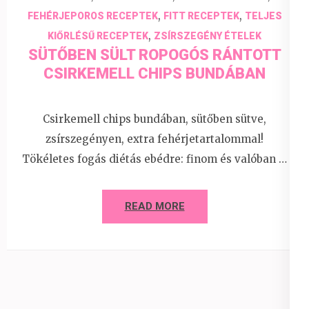
,
,
FEHÉRJEPOROS RECEPTEK
FITT RECEPTEK
TELJES
,
KIŐRLÉSŰ RECEPTEK
ZSÍRSZEGÉNY ÉTELEK
SÜTŐBEN SÜLT ROPOGÓS RÁNTOTT
CSIRKEMELL CHIPS BUNDÁBAN
Csirkemell chips bundában, sütőben sütve,
zsírszegényen, extra fehérjetartalommal!
Tökéletes fogás diétás ebédre: finom és valóban …
READ MORE