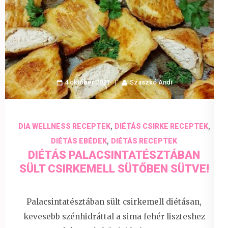
4 október 2021
Szaszkó Andi
,
,
DIA WELLNESS RECEPTEK
DIÉTÁS CSIRKE RECEPTEK
,
DIÉTÁS EBÉDEK
DIÉTÁS RECEPTEK
DIÉTÁS PALACSINTATÉSZTÁBAN
SÜLT CSIRKEMELL SÜTŐBEN SÜTVE!
Palacsintatésztában sült csirkemell diétásan,
kevesebb szénhidráttal a sima fehér liszteshez