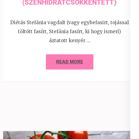
(SZÉNHIDRÁTCSÖKKENTETT)
Diétás Stefánia vagdalt (vagy egybefasirt, tojással
töltött fasírt, Stefánia fasírt, ki hogy ismeri)
áztatott kenyér …
READ MORE