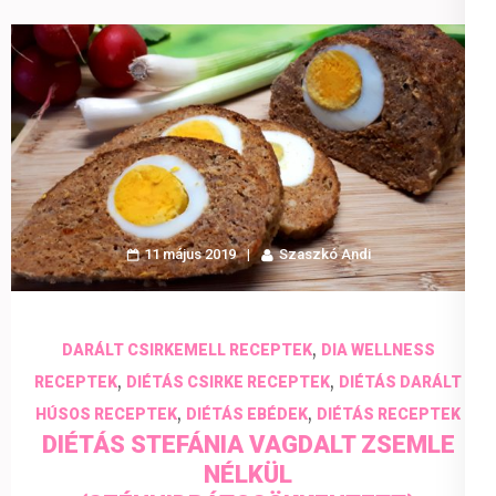
11 május 2019
Szaszkó Andi
,
DARÁLT CSIRKEMELL RECEPTEK
DIA WELLNESS
,
,
RECEPTEK
DIÉTÁS CSIRKE RECEPTEK
DIÉTÁS DARÁLT
,
,
HÚSOS RECEPTEK
DIÉTÁS EBÉDEK
DIÉTÁS RECEPTEK
DIÉTÁS STEFÁNIA VAGDALT ZSEMLE
NÉLKÜL