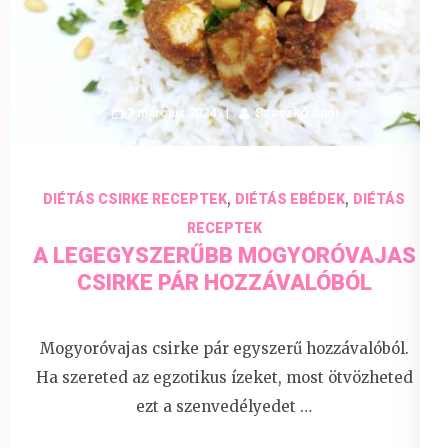
3 március 2024
Szaszkó Andi
,
,
DIÉTÁS CSIRKE RECEPTEK
DIÉTÁS EBÉDEK
DIÉTÁS
RECEPTEK
A LEGEGYSZERŰBB MOGYORÓVAJAS
CSIRKE PÁR HOZZÁVALÓBÓL
Mogyoróvajas csirke pár egyszerű hozzávalóból.
Ha szereted az egzotikus ízeket, most ötvözheted
ezt a szenvedélyedet …