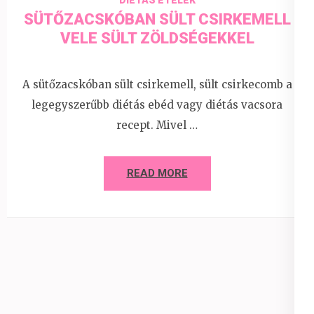
DIÉTÁS ÉTELEK
SÜTŐZACSKÓBAN SÜLT CSIRKEMELL
VELE SÜLT ZÖLDSÉGEKKEL
A sütőzacskóban sült csirkemell, sült csirkecomb a
legegyszerűbb diétás ebéd vagy diétás vacsora
recept. Mivel …
READ MORE