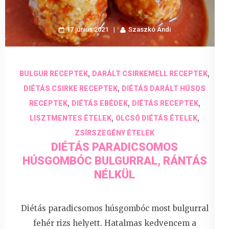
17 június 2021
Szaszkó Andi
,
,
BULGUR RECEPTEK
DARÁLT CSIRKEMELL RECEPTEK
,
DIÉTÁS CSIRKE RECEPTEK
DIÉTÁS DARÁLT HÚSOS
,
,
,
RECEPTEK
DIÉTÁS EBÉDEK
DIÉTÁS RECEPTEK
,
,
LISZTMENTES ÉTELEK
OLCSÓ DIÉTÁS ÉTELEK
ZSÍRSZEGÉNY ÉTELEK
DIÉTÁS PARADICSOMOS
HÚSGOMBÓC BULGURRAL, RÁNTÁS
NÉLKÜL
Diétás paradicsomos húsgombóc most bulgurral
fehér rizs helyett. Hatalmas kedvencem a