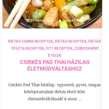
23 február 2025
Szaszkó Andi
,
,
DIÉTÁS CSIRKE RECEPTEK
DIÉTÁS RECEPTEK
DIÉTÁS
,
,
TÉSZTA RECEPTEK
FITT RECEPTEK
ZSÍRSZEGÉNY
ÉTELEK
CSIRKÉS PAD THAI HÁZILAG
ÉLETMÓDVÁLTÁSHOZ
Csirkés Pad Thai házilag : egyszerű, gyors, magas
fehérjetartalmú diétás ebéd ötlet
életmódváltóknak! A story …