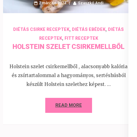
2 március 2024
Szaszkó Andi
,
,
DIÉTÁS CSIRKE RECEPTEK
DIÉTÁS EBÉDEK
DIÉTÁS
,
RECEPTEK
FITT RECEPTEK
HOLSTEIN SZELET CSIRKEMELLBŐL
Holstein szelet csirkemellből , alacsonyabb kalória
és zsírtartalommal a hagyományos, sertéshúsból
készült Holstein szelethez képest. …
READ MORE