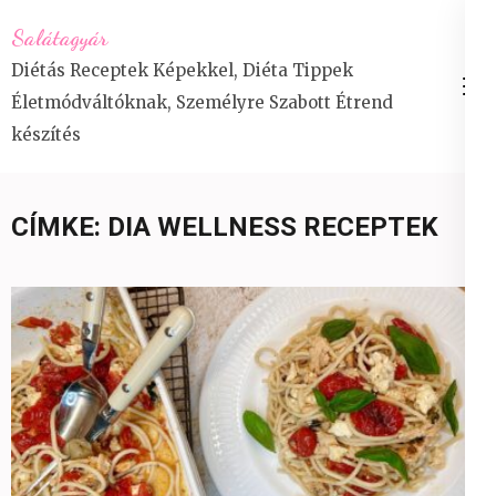
Skip
Salátagyár
to
Diétás Receptek Képekkel, Diéta Tippek
content
Életmódváltóknak, Személyre Szabott Étrend
(Press
készítés
Enter)
CÍMKE:
DIA WELLNESS RECEPTEK