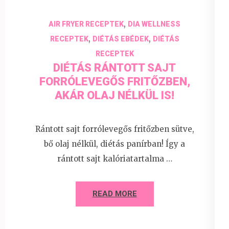
,
AIR FRYER RECEPTEK
DIA WELLNESS
,
,
RECEPTEK
DIÉTÁS EBÉDEK
DIÉTÁS
RECEPTEK
DIÉTÁS RÁNTOTT SAJT
FORRÓLEVEGŐS FRITŐZBEN,
AKÁR OLAJ NÉLKÜL IS!
Rántott sajt forrólevegős fritőzben sütve,
bő olaj nélkül, diétás panírban! Így a
rántott sajt kalóriatartalma …
READ MORE