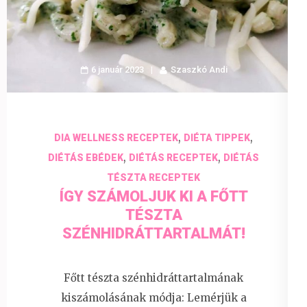
6 január 2023
Szaszkó Andi
,
,
DIA WELLNESS RECEPTEK
DIÉTA TIPPEK
,
,
DIÉTÁS EBÉDEK
DIÉTÁS RECEPTEK
DIÉTÁS
TÉSZTA RECEPTEK
ÍGY SZÁMOLJUK KI A FŐTT
TÉSZTA
SZÉNHIDRÁTTARTALMÁT!
Főtt tészta szénhidráttartalmának
kiszámolásának módja: Lemérjük a