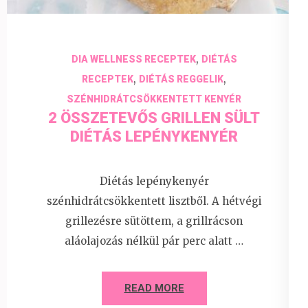
,
DIA WELLNESS RECEPTEK
DIÉTÁS
,
,
RECEPTEK
DIÉTÁS REGGELIK
SZÉNHIDRÁTCSÖKKENTETT KENYÉR
2 ÖSSZETEVŐS GRILLEN SÜLT
DIÉTÁS LEPÉNYKENYÉR
Diétás lepénykenyér
szénhidrátcsökkentett lisztből. A hétvégi
grillezésre sütöttem, a grillrácson
aláolajozás nélkül pár perc alatt …
READ MORE