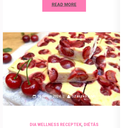
READ MORE
16 június 2024
Szaszkó Andi
,
DIA WELLNESS RECEPTEK
DIÉTÁS