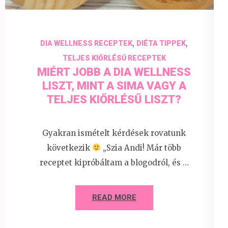
,
,
DIA WELLNESS RECEPTEK
DIÉTA TIPPEK
TELJES KIŐRLÉSŰ RECEPTEK
MIÉRT JOBB A DIA WELLNESS
LISZT, MINT A SIMA VAGY A
TELJES KIŐRLÉSŰ LISZT?
Gyakran ismételt kérdések rovatunk
következik
„Szia Andi! Már több
receptet kipróbáltam a blogodról, és …
READ MORE