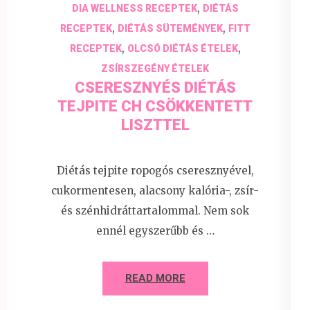
,
DIA WELLNESS RECEPTEK
DIÉTÁS
,
,
RECEPTEK
DIÉTÁS SÜTEMÉNYEK
FITT
,
,
RECEPTEK
OLCSÓ DIÉTÁS ÉTELEK
ZSÍRSZEGÉNY ÉTELEK
CSERESZNYÉS DIÉTÁS
TEJPITE CH CSÖKKENTETT
LISZTTEL
Diétás tejpite ropogós cseresznyével,
cukormentesen, alacsony kalória-, zsír-
és szénhidráttartalommal. Nem sok
ennél egyszerűbb és …
READ MORE