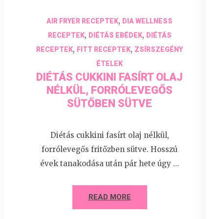
,
AIR FRYER RECEPTEK
DIA WELLNESS
,
,
RECEPTEK
DIÉTÁS EBÉDEK
DIÉTÁS
,
,
RECEPTEK
FITT RECEPTEK
ZSÍRSZEGÉNY
ÉTELEK
DIÉTÁS CUKKINI FASÍRT OLAJ
NÉLKÜL, FORRÓLEVEGŐS
SÜTŐBEN SÜTVE
Diétás cukkini fasírt olaj nélkül,
forrólevegős fritőzben sütve. Hosszú
évek tanakodása után pár hete úgy …
READ MORE