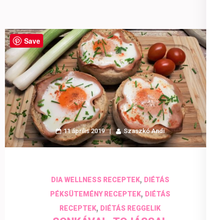
Save
11 április 2019
Szaszkó Andi
,
DIA WELLNESS RECEPTEK
DIÉTÁS
,
PÉKSÜTEMÉNY RECEPTEK
DIÉTÁS
,
RECEPTEK
DIÉTÁS REGGELIK