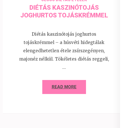
DIÉTÁS KASZINÓTOJÁS
JOGHURTOS TOJÁSKRÉMMEL
Diétás kaszinótojás joghurtos
tojáskrémmel – a húsvéti hidegtálak
elengedhetetlen étele zsírszegényen,
majonéz nélkül. Tökéletes diétás reggeli,
…
READ MORE