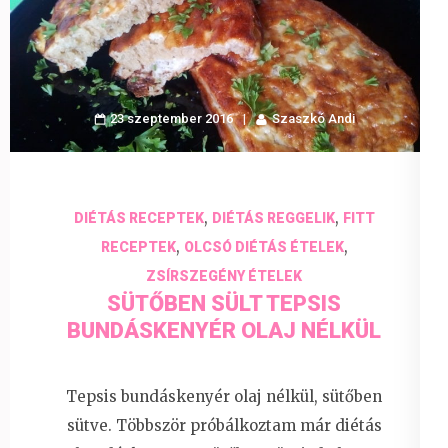
23 szeptember 2016
Szaszkó Andi
,
,
DIÉTÁS RECEPTEK
DIÉTÁS REGGELIK
FITT
,
,
RECEPTEK
OLCSÓ DIÉTÁS ÉTELEK
ZSÍRSZEGÉNY ÉTELEK
SÜTŐBEN SÜLT TEPSIS
BUNDÁSKENYÉR OLAJ NÉLKÜL
Tepsis bundáskenyér olaj nélkül, sütőben
sütve. Többször próbálkoztam már diétás