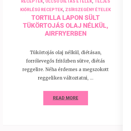
,
,
RECEPTEK
OLCSÓ DIÉTÁS ÉTELEK
TELJES
,
KIŐRLÉSŰ RECEPTEK
ZSÍRSZEGÉNY ÉTELEK
TORTILLA LAPON SÜLT
TÜKÖRTOJÁS OLAJ NÉLKÜL,
AIRFRYERBEN
Tükörtojás olaj nélkül, diétásan,
forrólevegős fritőzben sütve, diétás
reggelire. Néha érdemes a megszokott
reggeliken változtatni, …
READ MORE