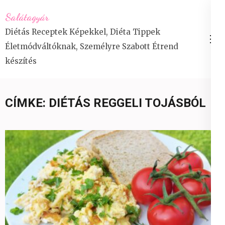
Skip
Salátagyár
to
Diétás Receptek Képekkel, Diéta Tippek
content
Életmódváltóknak, Személyre Szabott Étrend
(Press
készítés
Enter)
CÍMKE:
DIÉTÁS REGGELI TOJÁSBÓL