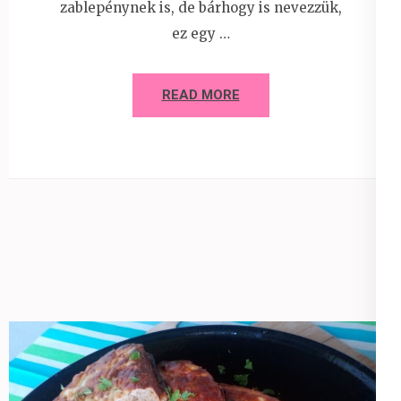
zablepénynek is, de bárhogy is nevezzük,
ez egy …
READ MORE