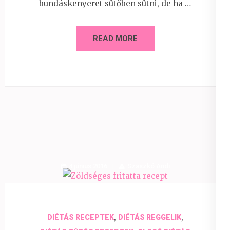
bundáskenyeret sütőben sütni, de ha …
READ MORE
4 június 2016
Szaszkó Andi
,
,
DIÉTÁS RECEPTEK
DIÉTÁS REGGELIK