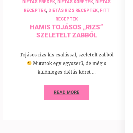
,
,
DIÉTÁS EBÉDEK
DIÉTÁS KÖRETEK
DIÉTÁS
,
,
RECEPTEK
DIÉTÁS RIZS RECEPTEK
FITT
RECEPTEK
HAMIS TOJÁSOS „RIZS”
SZELETELT ZABBÓL
Tojásos rizs kis csalással, szeletelt zabból
Mutatok egy egyszerű, de mégis
különleges diétás köret …
READ MORE