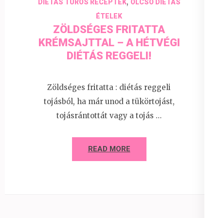
,
DIÉTÁS TÚRÓS RECEPTEK
OLCSÓ DIÉTÁS
ÉTELEK
ZÖLDSÉGES FRITATTA
KRÉMSAJTTAL – A HÉTVÉGI
DIÉTÁS REGGELI!
Zöldséges fritatta : diétás reggeli
tojásból, ha már unod a tükörtojást,
tojásrántottát vagy a tojás …
READ MORE