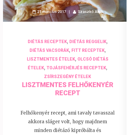
21 március 2017
Szaszkó Andi
,
,
DIÉTÁS RECEPTEK
DIÉTÁS REGGELIK
,
,
DIÉTÁS VACSORÁK
FITT RECEPTEK
,
LISZTMENTES ÉTELEK
OLCSÓ DIÉTÁS
,
,
ÉTELEK
TOJÁSFEHÉRJÉS RECEPTEK
ZSÍRSZEGÉNY ÉTELEK
LISZTMENTES FELHŐKENYÉR
RECEPT
Felhőkenyér recept, ami tavaly tavasszal
akkora sláger volt, hogy majdnem
minden diétázó kipróbálta és