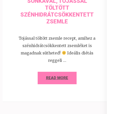
SONKÁVAL, TOJÁSSAL
TÖLTÖTT
SZÉNHIDRÁTCSÖKKENTETT
ZSEMLE
Tojással töltött zsemle recept, amihez a
szénhidrátcsökkentett zsemléket is
magadnak sütheted!
Ideális diétás
reggeli …
READ MORE