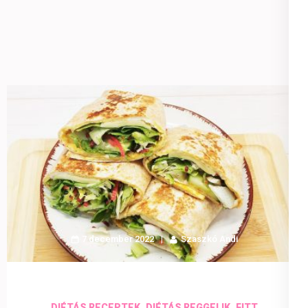
7 december 2022
Szaszkó Andi
,
,
DIÉTÁS RECEPTEK
DIÉTÁS REGGELIK
FITT