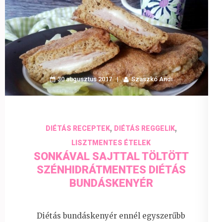
30 augusztus 2017
Szaszkó Andi
,
,
DIÉTÁS RECEPTEK
DIÉTÁS REGGELIK
LISZTMENTES ÉTELEK
SONKÁVAL SAJTTAL TÖLTÖTT
SZÉNHIDRÁTMENTES DIÉTÁS
BUNDÁSKENYÉR
Diétás bundáskenyér ennél egyszerűbb