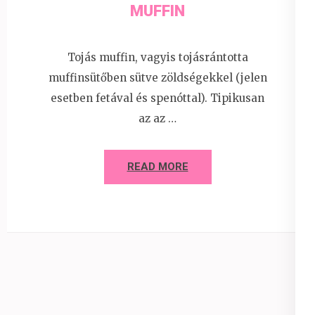
MUFFIN
Tojás muffin, vagyis tojásrántotta
muffinsütőben sütve zöldségekkel (jelen
esetben fetával és spenóttal). Tipikusan
az az …
READ MORE