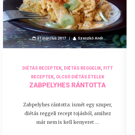
31 március 2017
Szaszkó Andi
,
,
DIÉTÁS RECEPTEK
DIÉTÁS REGGELIK
FITT
,
RECEPTEK
OLCSÓ DIÉTÁS ÉTELEK
ZABPELYHES RÁNTOTTA
Zabpelyhes rántotta: ismét egy szuper,
diétás reggeli recept tojásból, amihez
már nem is kell kenyeret …