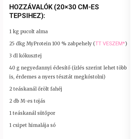
HOZZÁVALÓK (20×30 CM-ES
TEPSIHEZ):
1 kg pucolt alma
TT VESZEM*
25 dkg MyProtein 100 % zabpehely (
)
3 dl kókusztej
40 g negyedannyi édesítő (ízlés szerint lehet több
is, érdemes a nyers tésztát megkóstolni)
2 teáskanál őrölt fahéj
2 db M-es tojás
1 teáskanál sütőpor
1 csipet himalája só