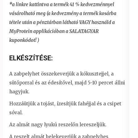
*a linkre kattintva a termék 41 % kedvezménnyel
vásárolható meg (a kedvezmény a termék kosárba
tétele után a pénztárban látható VAGY használd a
MyProtein applikációban a SALATAGYAR
kuponkódot! )
ELKÉSZÍTÉSE:
A zabpelyhet összekeverjük a kókusztejjel, a
sütőporral és az édesítővel, majd 5-10 percet állni
hagyjuk.
Hozzáütjük a tojást, ízesítjük fahéjjal és a csipet
sóval.
Az almát nagy lyukú reszelőn lereszeljük.
A reszelt almát belekeverjük a zabpelyhes