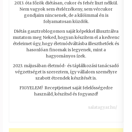
2013. óta főzök diétásan, cukor és fehér liszt nélkül.
Nem vagyok sem ételérzékeny, sem vércukor
gondjaim nincsenek, de a kilóimmal én is
folyamatosan küzdök.
Diétás gasztroblogomon saját képekkel illusztrálva
mutatom meg Neked, hogyan készítem el a kedvenc
ételeimet úgy, hogy életmódváltásba illeszthetőek és
hasonlóan finomak is legyenek, mint a
hagyományos ízek.
2023. májusában életmód- és táplálkozási tanácsadó
végzettséget is szereztem, így vállalom személyre
szabott étrendek készítését is.
FIGYELEM! Receptjeimet saját felelősségedre
használd, készítsd és fogyaszd!
salatagyar.hu/