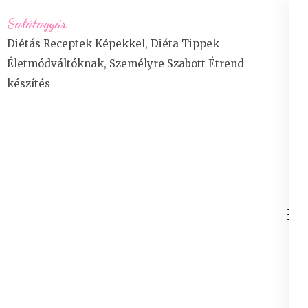
Skip
Salátagyár
to
Diétás Receptek Képekkel, Diéta Tippek
content
Életmódváltóknak, Személyre Szabott Étrend
(Press
készítés
Enter)