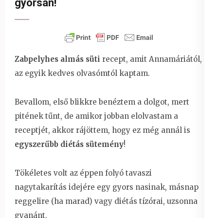
gyorsan!
Zabpelyhes almás süti
recept, amit Annamáriától,
az egyik kedves olvasómtól kaptam.
Bevallom, első blikkre benéztem a dolgot, mert
pitének tűnt, de amikor jobban elolvastam a
receptjét, akkor rájöttem, hogy ez még annál is
egyszerűbb diétás sütemény
!
Tökéletes volt az éppen folyó tavaszi
nagytakarítás idejére egy gyors nasinak, másnap
reggelire (ha marad) vagy diétás tízórai, uzsonna
gyanánt.