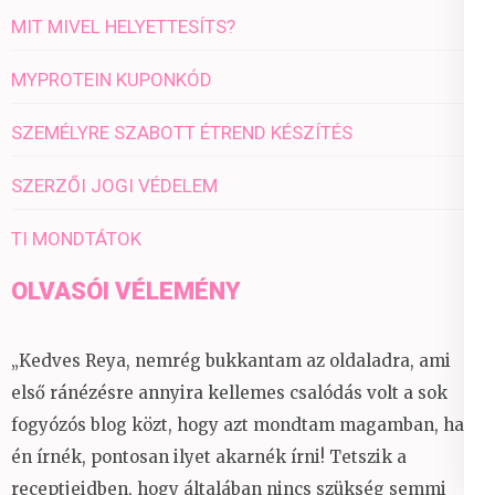
MIT MIVEL HELYETTESÍTS?
MYPROTEIN KUPONKÓD
SZEMÉLYRE SZABOTT ÉTREND KÉSZÍTÉS
SZERZŐI JOGI VÉDELEM
TI MONDTÁTOK
OLVASÓI VÉLEMÉNY
„Kedves Reya, nemrég bukkantam az oldaladra, ami
első ránézésre annyira kellemes csalódás volt a sok
fogyózós blog közt, hogy azt mondtam magamban, ha
én írnék, pontosan ilyet akarnék írni! Tetszik a
receptjeidben, hogy általában nincs szükség semmi