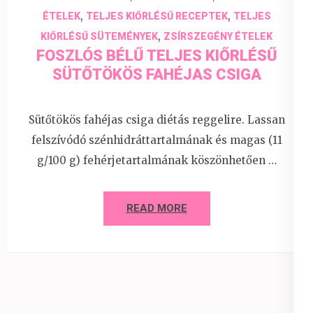
,
,
ÉTELEK
TELJES KIŐRLÉSŰ RECEPTEK
TELJES
,
KIŐRLÉSŰ SÜTEMÉNYEK
ZSÍRSZEGÉNY ÉTELEK
FOSZLÓS BÉLŰ TELJES KIŐRLÉSŰ
SÜTŐTÖKÖS FAHÉJAS CSIGA
Sütőtökös fahéjas csiga diétás reggelire. Lassan
felszívódó szénhidráttartalmának és magas (11
g/100 g) fehérjetartalmának köszönhetően …
READ MORE