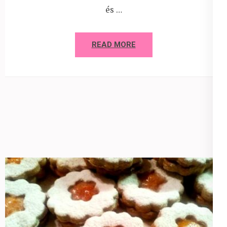
és …
READ MORE