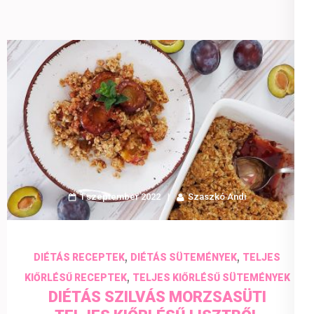
1 szeptember 2022
Szaszkó Andi
,
,
DIÉTÁS RECEPTEK
DIÉTÁS SÜTEMÉNYEK
TELJES
,
KIŐRLÉSŰ RECEPTEK
TELJES KIŐRLÉSŰ SÜTEMÉNYEK
DIÉTÁS SZILVÁS MORZSASÜTI