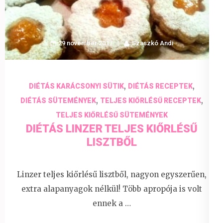
29 november 2017
Szaszkó Andi
,
,
DIÉTÁS KARÁCSONYI SÜTIK
DIÉTÁS RECEPTEK
,
,
DIÉTÁS SÜTEMÉNYEK
TELJES KIŐRLÉSŰ RECEPTEK
TELJES KIŐRLÉSŰ SÜTEMÉNYEK
DIÉTÁS LINZER TELJES KIŐRLÉSŰ
LISZTBŐL
Linzer teljes kiőrlésű lisztből, nagyon egyszerűen,
extra alapanyagok nélkül! Több apropója is volt
ennek a …