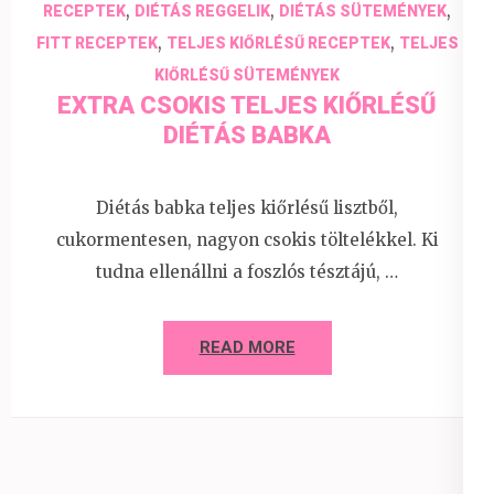
,
,
,
RECEPTEK
DIÉTÁS REGGELIK
DIÉTÁS SÜTEMÉNYEK
,
,
FITT RECEPTEK
TELJES KIŐRLÉSŰ RECEPTEK
TELJES
KIŐRLÉSŰ SÜTEMÉNYEK
EXTRA CSOKIS TELJES KIŐRLÉSŰ
DIÉTÁS BABKA
Diétás babka teljes kiőrlésű lisztből,
cukormentesen, nagyon csokis töltelékkel. Ki
tudna ellenállni a foszlós tésztájú, …
READ MORE