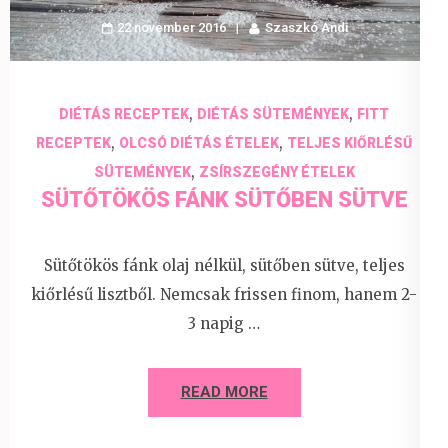
22 november 2016
Szaszkó Andi
,
,
DIÉTÁS RECEPTEK
DIÉTÁS SÜTEMÉNYEK
FITT
,
,
RECEPTEK
OLCSÓ DIÉTÁS ÉTELEK
TELJES KIŐRLÉSŰ
,
SÜTEMÉNYEK
ZSÍRSZEGÉNY ÉTELEK
SÜTŐTÖKÖS FÁNK SÜTŐBEN SÜTVE
Sütőtökös fánk olaj nélkül, sütőben sütve, teljes
kiőrlésű lisztből. Nemcsak frissen finom, hanem 2-
3 napig …
READ MORE