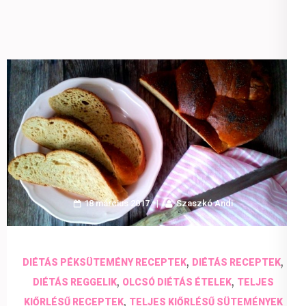
18 március 2017
Szaszkó Andi
,
,
DIÉTÁS PÉKSÜTEMÉNY RECEPTEK
DIÉTÁS RECEPTEK
,
,
DIÉTÁS REGGELIK
OLCSÓ DIÉTÁS ÉTELEK
TELJES
,
KIŐRLÉSŰ RECEPTEK
TELJES KIŐRLÉSŰ SÜTEMÉNYEK