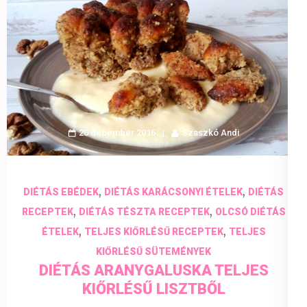
20 december 2016
Szaszkó Andi
,
,
DIÉTÁS EBÉDEK
DIÉTÁS KARÁCSONYI ÉTELEK
DIÉTÁS
,
,
RECEPTEK
DIÉTÁS TÉSZTA RECEPTEK
OLCSÓ DIÉTÁS
,
,
ÉTELEK
TELJES KIŐRLÉSŰ RECEPTEK
TELJES
KIŐRLÉSŰ SÜTEMÉNYEK
DIÉTÁS ARANYGALUSKA TELJES
KIŐRLÉSŰ LISZTBŐL