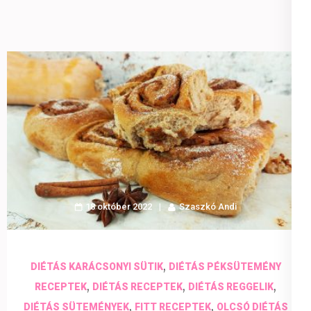
18 október 2022
Szaszkó Andi
,
DIÉTÁS KARÁCSONYI SÜTIK
DIÉTÁS PÉKSÜTEMÉNY
,
,
,
RECEPTEK
DIÉTÁS RECEPTEK
DIÉTÁS REGGELIK
,
,
DIÉTÁS SÜTEMÉNYEK
FITT RECEPTEK
OLCSÓ DIÉTÁS