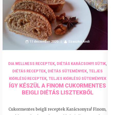
11 december 2020
Szaszkó Andi
,
,
DIA WELLNESS RECEPTEK
DIÉTÁS KARÁCSONYI SÜTIK
,
,
DIÉTÁS RECEPTEK
DIÉTÁS SÜTEMÉNYEK
TELJES
,
KIŐRLÉSŰ RECEPTEK
TELJES KIŐRLÉSŰ SÜTEMÉNYEK
ÍGY KÉSZÜL A FINOM CUKORMENTES
BEIGLI DIÉTÁS LISZTEKBŐL
Cukormentes beigli receptek Karácsonyra! Finom,