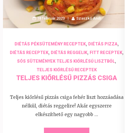
18 február 2023
Szaszkó Andi
,
,
DIÉTÁS PÉKSÜTEMÉNY RECEPTEK
DIÉTÁS PIZZA
,
,
,
DIÉTÁS RECEPTEK
DIÉTÁS REGGELIK
FITT RECEPTEK
,
SÓS SÜTEMÉNYEK TELJES KIŐRLÉSŰ LISZTBŐL
TELJES KIŐRLÉSŰ RECEPTEK
TELJES KIŐRLÉSŰ PIZZÁS CSIGA
Teljes kiőrlésű pizzás csiga fehér liszt hozzáadása
nélkül, diétás reggelire! Akár egyszerre
elkészíthető egy nagyobb …