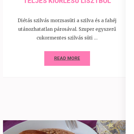
TELJES KIŐRLÉSŰ LISZTBŐL
Diétás szilvás morzsasüti a szilva és a fahéj
utánozhatatlan párosával. Szuper egyszerű
cukormentes szilvás süti …
READ MORE