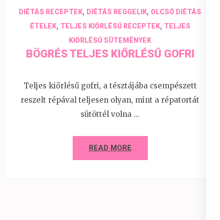
,
,
DIÉTÁS RECEPTEK
DIÉTÁS REGGELIK
OLCSÓ DIÉTÁS
,
,
ÉTELEK
TELJES KIŐRLÉSŰ RECEPTEK
TELJES
KIŐRLÉSŰ SÜTEMÉNYEK
BÖGRÉS TELJES KIŐRLÉSŰ GOFRI
Teljes kiőrlésű gofri, a tésztájába csempészett
reszelt répával teljesen olyan, mint a répatortát
sütöttél volna …
READ MORE