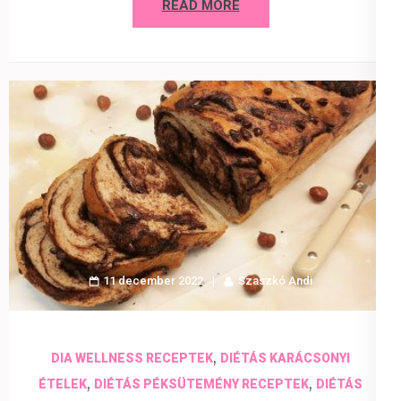
READ MORE
11 december 2022
Szaszkó Andi
,
DIA WELLNESS RECEPTEK
DIÉTÁS KARÁCSONYI
,
,
ÉTELEK
DIÉTÁS PÉKSÜTEMÉNY RECEPTEK
DIÉTÁS