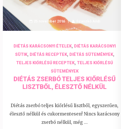
25 november 2016
Szaszkó Andi
,
DIÉTÁS KARÁCSONYI ÉTELEK
DIÉTÁS KARÁCSONYI
,
,
,
SÜTIK
DIÉTÁS RECEPTEK
DIÉTÁS SÜTEMÉNYEK
,
TELJES KIŐRLÉSŰ RECEPTEK
TELJES KIŐRLÉSŰ
SÜTEMÉNYEK
DIÉTÁS ZSERBÓ TELJES KIŐRLÉSŰ
LISZTBŐL, ÉLESZTŐ NÉLKÜL
Diétás zserbó teljes kiőrlésű lisztből, egyszerűen,
élesztő nélkül és cukormentesen! Nincs karácsony
zserbó nélkül, még …