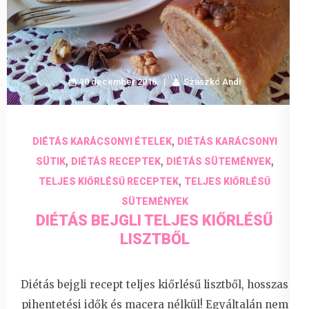
10 december 2016
Szaszkó Andi
,
DIÉTÁS KARÁCSONYI ÉTELEK
DIÉTÁS KARÁCSONYI
,
,
,
SÜTIK
DIÉTÁS RECEPTEK
DIÉTÁS SÜTEMÉNYEK
,
TELJES KIŐRLÉSŰ RECEPTEK
TELJES KIŐRLÉSŰ
SÜTEMÉNYEK
DIÉTÁS BEJGLI TELJES KIŐRLÉSŰ
LISZTBŐL
Diétás bejgli recept teljes kiőrlésű lisztből, hosszas
pihentetési idők és macera nélkül! Egyáltalán nem