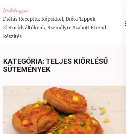
Skip
Salátagyár
to
Diétás Receptek Képekkel, Diéta Tippek
content
Életmódváltóknak, Személyre Szabott Étrend
(Press
készítés
Enter)
KATEGÓRIA:
TELJES KIŐRLÉSŰ
SÜTEMÉNYEK