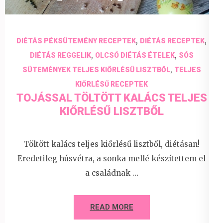
,
,
DIÉTÁS PÉKSÜTEMÉNY RECEPTEK
DIÉTÁS RECEPTEK
,
,
DIÉTÁS REGGELIK
OLCSÓ DIÉTÁS ÉTELEK
SÓS
,
SÜTEMÉNYEK TELJES KIŐRLÉSŰ LISZTBŐL
TELJES
KIŐRLÉSŰ RECEPTEK
TOJÁSSAL TÖLTÖTT KALÁCS TELJES
KIŐRLÉSŰ LISZTBŐL
Töltött kalács teljes kiőrlésű lisztből, diétásan!
Eredetileg húsvétra, a sonka mellé készítettem el
a családnak …
READ MORE