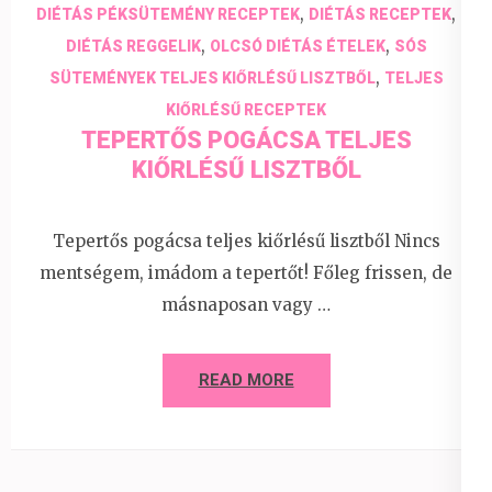
,
,
DIÉTÁS PÉKSÜTEMÉNY RECEPTEK
DIÉTÁS RECEPTEK
,
,
DIÉTÁS REGGELIK
OLCSÓ DIÉTÁS ÉTELEK
SÓS
,
SÜTEMÉNYEK TELJES KIŐRLÉSŰ LISZTBŐL
TELJES
KIŐRLÉSŰ RECEPTEK
TEPERTŐS POGÁCSA TELJES
KIŐRLÉSŰ LISZTBŐL
Tepertős pogácsa teljes kiőrlésű lisztből Nincs
mentségem, imádom a tepertőt! Főleg frissen, de
másnaposan vagy …
READ MORE