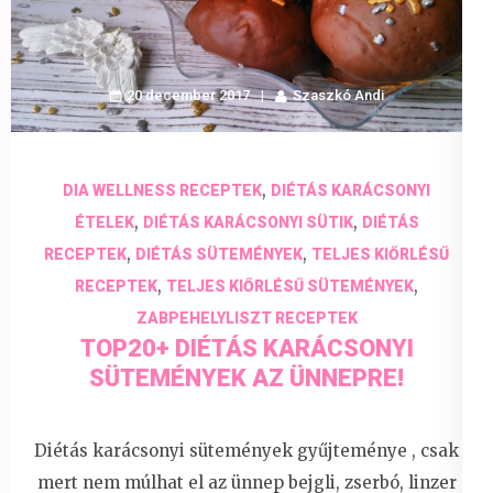
20 december 2017
Szaszkó Andi
,
DIA WELLNESS RECEPTEK
DIÉTÁS KARÁCSONYI
,
,
ÉTELEK
DIÉTÁS KARÁCSONYI SÜTIK
DIÉTÁS
,
,
RECEPTEK
DIÉTÁS SÜTEMÉNYEK
TELJES KIŐRLÉSŰ
,
,
RECEPTEK
TELJES KIŐRLÉSŰ SÜTEMÉNYEK
ZABPEHELYLISZT RECEPTEK
TOP20+ DIÉTÁS KARÁCSONYI
SÜTEMÉNYEK AZ ÜNNEPRE!
Diétás karácsonyi sütemények gyűjteménye , csak
mert nem múlhat el az ünnep bejgli, zserbó, linzer