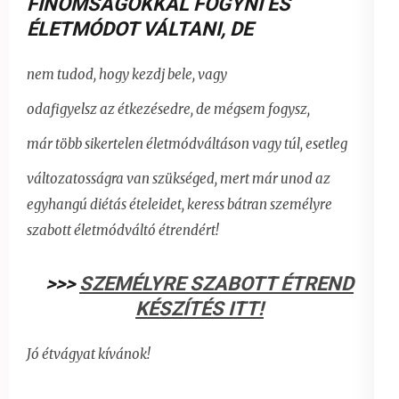
FINOMSÁGOKKAL FOGYNI ÉS
ÉLETMÓDOT VÁLTANI,
DE
nem tudod, hogy kezdj bele, vagy
odafigyelsz az étkezésedre, de mégsem fogysz,
már több sikertelen életmódváltáson vagy túl, esetleg
változatosságra van szükséged, mert már unod az
egyhangú diétás ételeidet,
keress bátran személyre
szabott életmódváltó étrendért!
>>>
SZEMÉLYRE SZABOTT ÉTREND
KÉSZÍTÉS ITT!
Jó étvágyat kívánok!