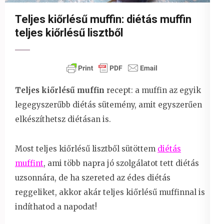
Teljes kiőrlésű muffin: diétás muffin
teljes kiőrlésű lisztből
Teljes kiőrlésű muffin
recept: a muffin az egyik
legegyszerűbb diétás sütemény, amit egyszerűen
elkészíthetsz diétásan is.
Most teljes kiőrlésű lisztből sütöttem
diétás
muffint
, ami több napra jó szolgálatot tett diétás
uzsonnára, de ha szereted az édes diétás
reggeliket, akkor akár teljes kiőrlésű muffinnal is
indíthatod a napodat!