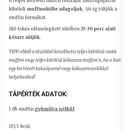
A teljes kiőrlésű muffin tésztáját muffinpapírral
kibélelt
muffinsütőbe adagoljuk
, 3/4-ig töltjük a
muffin formákat.
180 fokra előmelegített sütőben
25-30 perc alatt
készre sütjük
.
TIPP: ebből a tésztából készíthetsz teljes kiőrlésű csokis
muffint vagy teljes kiőrlésű kókuszos muffint is, ha a liszt
egy kis részét kakaóporral vagy kókuszreszelékkel
helyettesíted!
TÁPÉRTÉK ADATOK:
1 db muffin
gyümölcs nélkül
:
115,5 kcal,