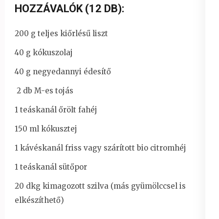
HOZZÁVALÓK (12 DB):
200 g teljes kiőrlésű liszt
40 g kókuszolaj
40 g negyedannyi édesítő
2 db M-es tojás
1 teáskanál őrölt fahéj
150 ml kókusztej
1 kávéskanál friss vagy szárított bio citromhéj
1 teáskanál sütőpor
20 dkg kimagozott szilva (más gyümölccsel is
elkészíthető)