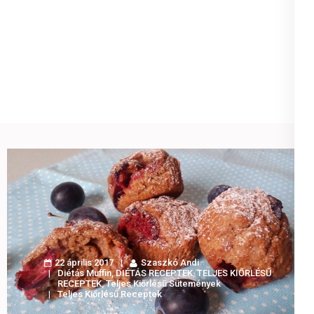
22 április 2017
Szaszkó Andi
Diétás Muffin
,
DIÉTÁS RECEPTEK
,
TELJES KIŐRLÉSŰ
RECEPTEK
,
Teljes Kiőrlésű Sütemények
Teljes Kiőrlésű Receptek