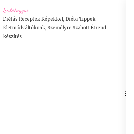
Skip
Salátagyár
to
Diétás Receptek Képekkel, Diéta Tippek
content
Életmódváltóknak, Személyre Szabott Étrend
(Press
készítés
Enter)