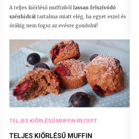
A teljes kiőrlésű muffinból
lassan felszívódó
szénhidrát
tartalma miatt elég, ha egyet eszel és
órákig nem fogsz az evésre gondolni!
TELJES KIŐRLÉSŰ MUFFIN RECEPT
:
TELJES KIŐRLÉSŰ MUFFIN