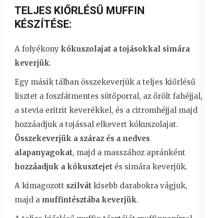
TELJES KIŐRLÉSŰ MUFFIN
KÉSZÍTÉSE:
A folyékony
kókuszolajat a tojásokkal simára
keverjük
.
Egy másik tálban összekeverjük a teljes kiőrlésű
lisztet a foszfátmentes sütőporral, az őrölt fahéjjal,
a stevia eritrit keverékkel, és a citromhéjjal majd
hozzáadjuk a tojással elkevert kókuszolajat.
Összekeverjük a száraz és a nedves
alapanyagokat
, majd a masszához apránként
hozzáadjuk a kókusztejet
és simára keverjük.
A kimagozott
szilvát
kisebb darabokra vágjuk,
majd a
muffintésztába keverjük
.