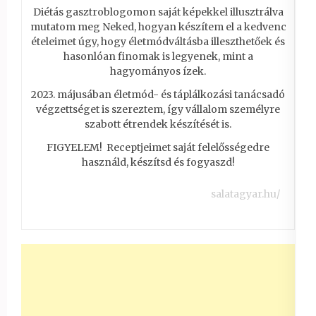
Diétás gasztroblogomon saját képekkel illusztrálva
mutatom meg Neked, hogyan készítem el a kedvenc
ételeimet úgy, hogy életmódváltásba illeszthetőek és
hasonlóan finomak is legyenek, mint a
hagyományos ízek.
2023. májusában életmód- és táplálkozási tanácsadó
végzettséget is szereztem, így vállalom személyre
szabott étrendek készítését is.
FIGYELEM! Receptjeimet saját felelősségedre
használd, készítsd és fogyaszd!
salatagyar.hu/