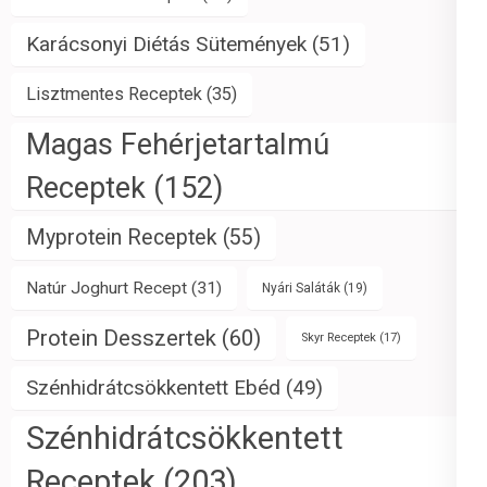
Karácsonyi Diétás Sütemények
(51)
Lisztmentes Receptek
(35)
Magas Fehérjetartalmú
Receptek
(152)
Myprotein Receptek
(55)
Natúr Joghurt Recept
(31)
Nyári Saláták
(19)
Protein Desszertek
(60)
Skyr Receptek
(17)
Szénhidrátcsökkentett Ebéd
(49)
Szénhidrátcsökkentett
Receptek
(203)