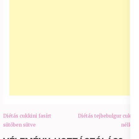
Bejegyzés
Diétás cukkini fasírt
Diétás tejbebulgur cukor
navigáció
sütőben sütve
nélkül