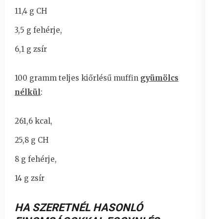
11,4 g CH
3,5 g fehérje,
6,1 g zsír
100 gramm teljes kiőrlésű muffin
gyümölcs
nélkül
:
261,6 kcal,
25,8 g CH
8 g fehérje,
14 g zsír
HA SZERETNÉL HASONLÓ