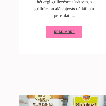
hétvégi grillezésre sütöttem, a
grillrácson aláolajozás nélkül pár
perc alatt …
READ MORE