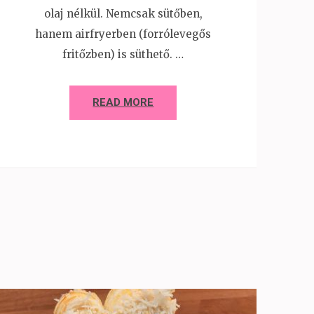
olaj nélkül. Nemcsak sütőben,
hanem airfryerben (forrólevegős
fritőzben) is süthető. …
READ MORE