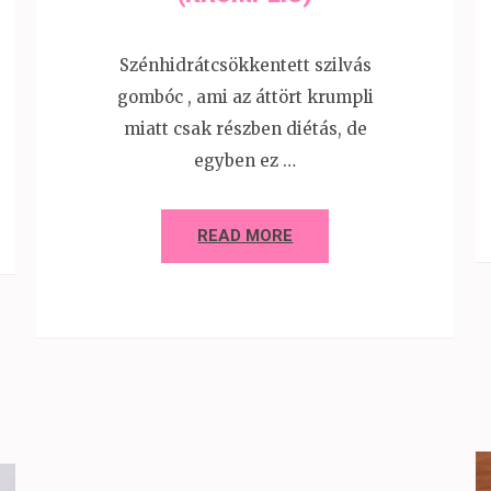
Szénhidrátcsökkentett szilvás
gombóc , ami az áttört krumpli
miatt csak részben diétás, de
egyben ez …
READ MORE