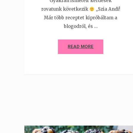
Gyakran ismételt kérdések
rovatunk következik
„Szia Andi!
Már több receptet kipróbáltam a
blogodról, és …
READ MORE