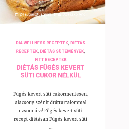
24 augusztus 2023
Szaszkó Andi
,
DIA WELLNESS RECEPTEK
DIÉTÁS
,
,
RECEPTEK
DIÉTÁS SÜTEMÉNYEK
FITT RECEPTEK
DIÉTÁS FÜGÉS KEVERT
SÜTI CUKOR NÉLKÜL
Fügés kevert süti cukormentesen,
alacsony szénhidráttartalommal
uzsonnára! Fügés kevert süti
recept diétásan Fügés kevert süti
…