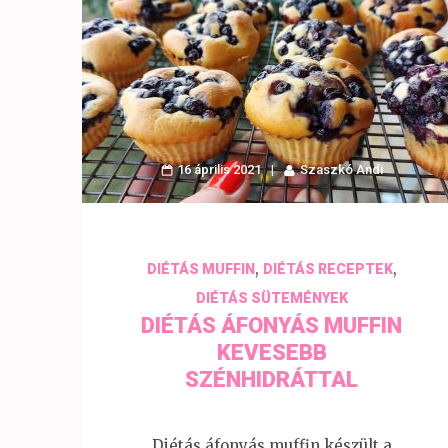
16 április 2021
Szaszkó Andi
,
,
DIÉTÁS MUFFIN
DIÉTÁS RECEPTEK
DIÉTÁS SÜTEMÉNYEK
DIÉTÁS ÁFONYÁS MUFFIN
KEVESEBB
SZÉNHIDRÁTTAL
Diétás áfonyás muffin készült a