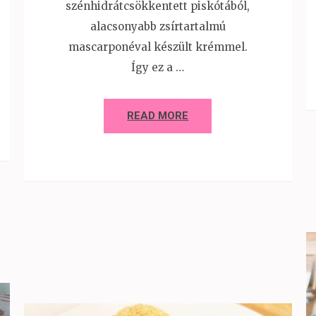
szénhidrátcsökkentett piskótából,
alacsonyabb zsírtartalmú
mascarponéval készült krémmel.
Így ez a …
READ MORE