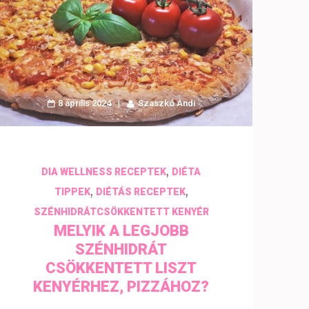
8 április 2024
Szaszkó Andi
,
DIA WELLNESS RECEPTEK
DIÉTA
,
,
TIPPEK
DIÉTÁS RECEPTEK
SZÉNHIDRÁTCSÖKKENTETT KENYÉR
MELYIK A LEGJOBB
SZÉNHIDRÁT
CSÖKKENTETT LISZT
KENYÉRHEZ, PIZZÁHOZ?