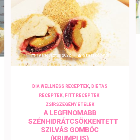
19 augusztus 2022
Szaszkó Andi
,
DIA WELLNESS RECEPTEK
DIÉTÁS
,
,
RECEPTEK
FITT RECEPTEK
ZSÍRSZEGÉNY ÉTELEK
A LEGFINOMABB
SZÉNHIDRÁTCSÖKKENTETT
SZILVÁS GOMBÓC
(KRUMPLIS)