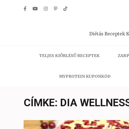
Skip
to
content
(Press
Diétás Receptek K
Enter)
TELJES KIŐRLÉSŰ RECEPTEK
ZABP
MYPROTEIN KUPONKÓD
CÍMKE:
DIA WELLNES