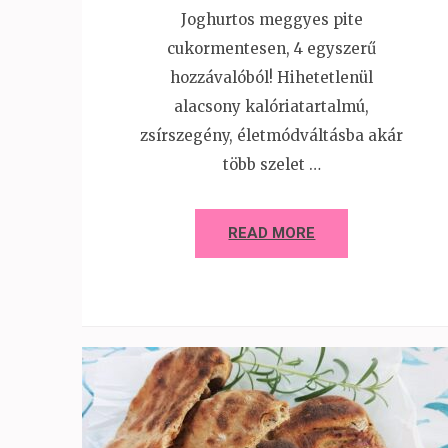
Joghurtos meggyes pite
cukormentesen, 4 egyszerű
hozzávalóból! Hihetetlenül
alacsony kalóriatartalmú,
zsírszegény, életmódváltásba akár
több szelet …
READ MORE