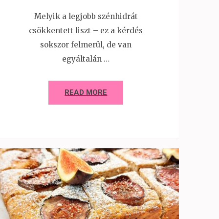
Melyik a legjobb szénhidrát
csökkentett liszt – ez a kérdés
sokszor felmerül, de van
egyáltalán …
READ MORE