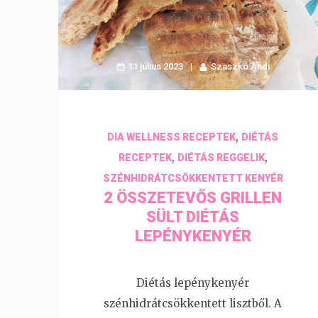
11 július 2023
Szaszkó Andi
,
DIA WELLNESS RECEPTEK
DIÉTÁS
,
,
RECEPTEK
DIÉTÁS REGGELIK
SZÉNHIDRÁTCSÖKKENTETT KENYÉR
2 ÖSSZETEVŐS GRILLEN
SÜLT DIÉTÁS
LEPÉNYKENYÉR
Diétás lepénykenyér
szénhidrátcsökkentett lisztből. A