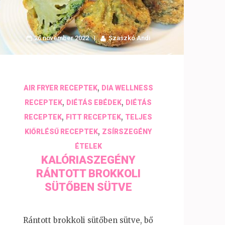
26 november 2022
Szaszkó Andi
,
AIR FRYER RECEPTEK
DIA WELLNESS
,
,
RECEPTEK
DIÉTÁS EBÉDEK
DIÉTÁS
,
,
RECEPTEK
FITT RECEPTEK
TELJES
,
KIŐRLÉSŰ RECEPTEK
ZSÍRSZEGÉNY
ÉTELEK
KALÓRIASZEGÉNY
RÁNTOTT BROKKOLI
SÜTŐBEN SÜTVE
Rántott brokkoli sütőben sütve, bő