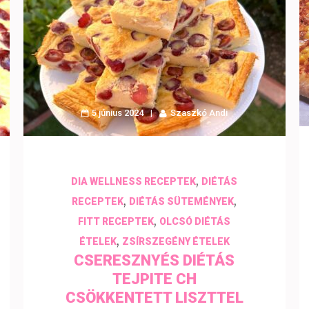
5 június 2024
Szaszkó Andi
,
DIA WELLNESS RECEPTEK
DIÉTÁS
,
,
RECEPTEK
DIÉTÁS SÜTEMÉNYEK
,
FITT RECEPTEK
OLCSÓ DIÉTÁS
,
ÉTELEK
ZSÍRSZEGÉNY ÉTELEK
CSERESZNYÉS DIÉTÁS
TEJPITE CH
CSÖKKENTETT LISZTTEL