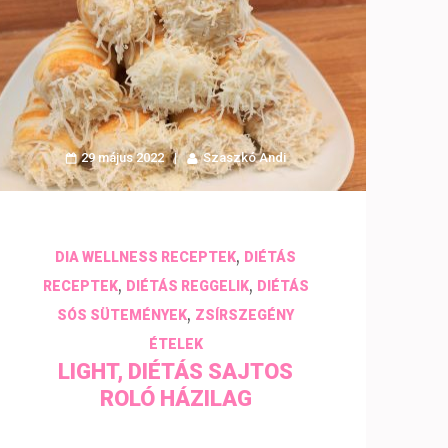
29 május 2022
Szaszkó Andi
,
DIA WELLNESS RECEPTEK
DIÉTÁS
,
,
RECEPTEK
DIÉTÁS REGGELIK
DIÉTÁS
,
SÓS SÜTEMÉNYEK
ZSÍRSZEGÉNY
ÉTELEK
LIGHT, DIÉTÁS SAJTOS
ROLÓ HÁZILAG