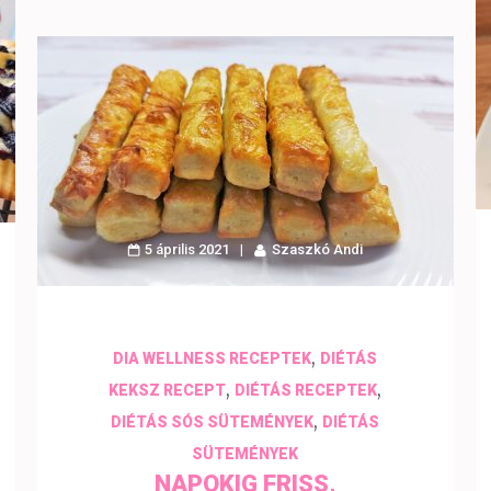
5 április 2021
Szaszkó Andi
,
DIA WELLNESS RECEPTEK
DIÉTÁS
,
,
KEKSZ RECEPT
DIÉTÁS RECEPTEK
,
DIÉTÁS SÓS SÜTEMÉNYEK
DIÉTÁS
SÜTEMÉNYEK
NAPOKIG FRISS,