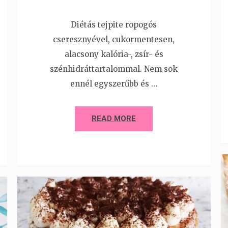
Diétás tejpite ropogós
cseresznyével, cukormentesen,
alacsony kalória-, zsír- és
szénhidráttartalommal. Nem sok
ennél egyszerűbb és …
READ MORE