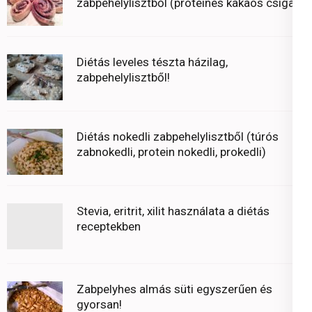
zabpehelylisztből (proteines kakaós csiga)
Diétás leveles tészta házilag,
zabpehelylisztből!
Diétás nokedli zabpehelylisztből (túrós
zabnokedli, protein nokedli, prokedli)
Stevia, eritrit, xilit használata a diétás
receptekben
Zabpelyhes almás süti egyszerűen és
gyorsan!