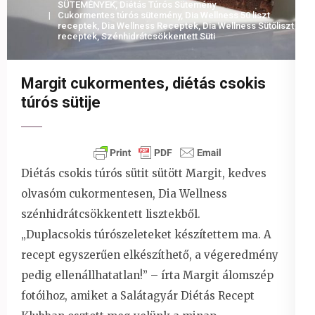
SÜTEMÉNYEK
,
Diétás Túrós Sütemény
Cukormentes túrós sütemény
,
Dia Wellness 50 liszt
receptek
,
Dia Wellness Receptek
,
Dia Wellness Sütőliszt
receptek
,
Szénhidrátcsökkentett Süti
Margit cukormentes, diétás csokis
túrós sütije
Diétás csokis túrós sütit sütött Margit, kedves
olvasóm cukormentesen, Dia Wellness
szénhidrátcsökkentett lisztekből.
„Duplacsokis túrószeleteket készítettem ma. A
recept egyszerűen elkészíthető, a végeredmény
pedig ellenállhatatlan!” – írta Margit álomszép
fotóihoz, amiket a Salátagyár Diétás Recept