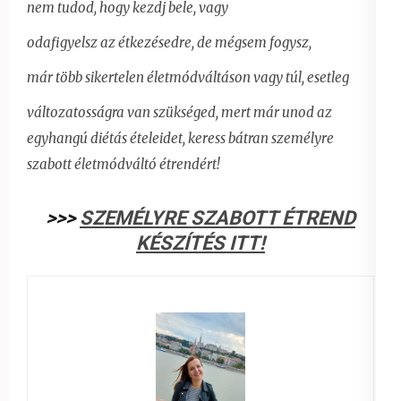
nem tudod, hogy kezdj bele, vagy
odafigyelsz az étkezésedre, de mégsem fogysz,
már több sikertelen életmódváltáson vagy túl, esetleg
változatosságra van szükséged, mert már unod az
egyhangú diétás ételeidet,
keress bátran személyre
szabott életmódváltó étrendért!
>>>
SZEMÉLYRE SZABOTT ÉTREND
KÉSZÍTÉS ITT!