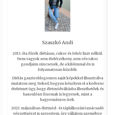
Szaszkó Andi
2013. óta főzök diétásan, cukor és fehér liszt nélkül.
Nem vagyok sem ételérzékeny, sem vércukor
gondjaim nincsenek, de a kilóimmal én is
folyamatosan küzdök.
Diétás gasztroblogomon saját képekkel illusztrálva
mutatom meg Neked, hogyan készítem el a kedvenc
ételeimet úgy, hogy életmódváltásba illeszthetőek és
hasonlóan finomak is legyenek, mint a
hagyományos ízek.
2023. májusában életmód- és táplálkozási tanácsadó
végzettséget is szereztem, így vállalom személyre