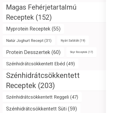
Magas Fehérjetartalmú
Receptek
(152)
Myprotein Receptek
(55)
Natúr Joghurt Recept
(31)
Nyári Saláták
(19)
Protein Desszertek
(60)
Skyr Receptek
(17)
Szénhidrátcsökkentett Ebéd
(49)
Szénhidrátcsökkentett
Receptek
(203)
Szénhidrátcsökkentett Reggeli
(47)
Szénhidrátcsökkentett Süti
(59)