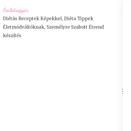
Skip
Salátagyár
to
Diétás Receptek Képekkel, Diéta Tippek
content
Életmódváltóknak, Személyre Szabott Étrend
(Press
készítés
Enter)