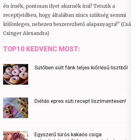
én írnék, pontosan ilyet akarnék írni! Tetszik a
receptjeidben, hogy általában nincs szükség semmi
különleges, nehezen beszerezhető alapanyagra!” (Csáky
Csinger Alexandra)
TOP10 KEDVENC MOST:
Sütőben sült fánk teljes kiőrlésű lisztből
Diétás epres süti recept lisztmentesen!
Egyszerű túrós kakaós csiga