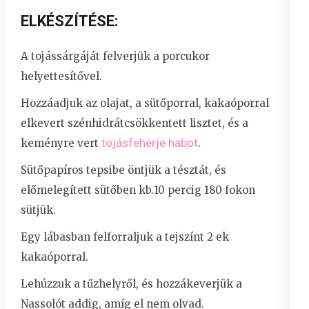
ELKÉSZÍTÉSE:
A tojássárgáját felverjük a porcukor
helyettesítővel.
Hozzáadjuk az olajat, a sütőporral, kakaóporral
elkevert szénhidrátcsökkentett lisztet, és a
tojásfehérje habot
keményre vert
.
Sütőpapíros tepsibe öntjük a tésztát, és
előmelegített sütőben kb.10 percig 180 fokon
sütjük.
Egy lábasban felforraljuk a tejszínt 2 ek
kakaóporral.
Lehúzzuk a tűzhelyről, és hozzákeverjük a
Nassolót addig, amíg el nem olvad.