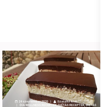
24 szeptember 2020
Szaszkó Andi
DIA WELLNESS RECEPTEK
,
DIÉTÁS RECEPTEK
,
DIÉTÁS