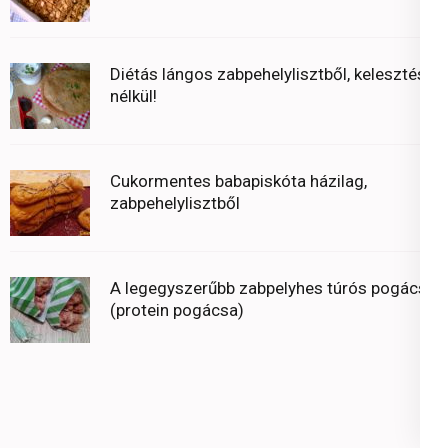
Diétás lángos zabpehelylisztből, kelesztés
nélkül!
Cukormentes babapiskóta házilag,
zabpehelylisztből
A legegyszerűbb zabpelyhes túrós pogácsa
(protein pogácsa)