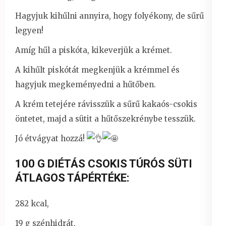
Hagyjuk kihűlni annyira, hogy folyékony, de sűrű
legyen!
Amíg hűl a piskóta, kikeverjük a krémet.
A kihűlt piskótát megkenjük a krémmel és
hagyjuk megkeményedni a hűtőben.
A krém tetejére rávisszük a sűrű kakaós-csokis
öntetet, majd a sütit a hűtőszekrénybe tesszük.
Jó étvágyat hozzá!
100 G DIÉTÁS CSOKIS TÚRÓS SÜTI
ÁTLAGOS TÁPÉRTÉKE:
282 kcal,
19 g szénhidrát,