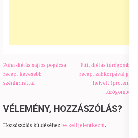
Bejegyzés
Puha diétás sajtos pogácsa
Fitt, diétás túrógombóc
navigáció
recept kevesebb
recept zabkorpával gríz
szénhidráttal
helyett (proteines
túrógombóc)
VÉLEMÉNY, HOZZÁSZÓLÁS?
Hozzászólás küldéséhez
be kell jelentkezni
.