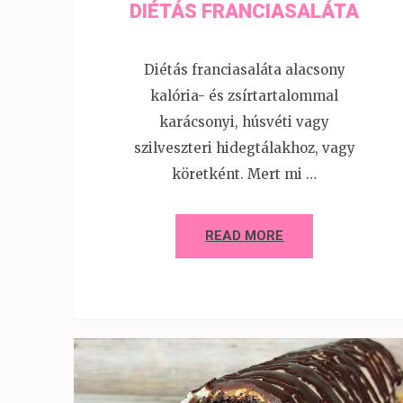
DIÉTÁS FRANCIASALÁTA
Diétás franciasaláta alacsony
kalória- és zsírtartalommal
karácsonyi, húsvéti vagy
szilveszteri hidegtálakhoz, vagy
köretként. Mert mi …
READ MORE