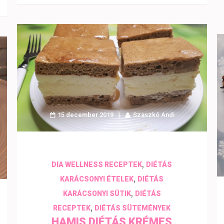
15 december 2019
Szaszkó Andi
,
DIA WELLNESS RECEPTEK
DIÉTÁS
,
KARÁCSONYI ÉTELEK
DIÉTÁS
,
KARÁCSONYI SÜTIK
DIÉTÁS
,
RECEPTEK
DIÉTÁS SÜTEMÉNYEK
HAMIS DIÉTÁS KRÉMES