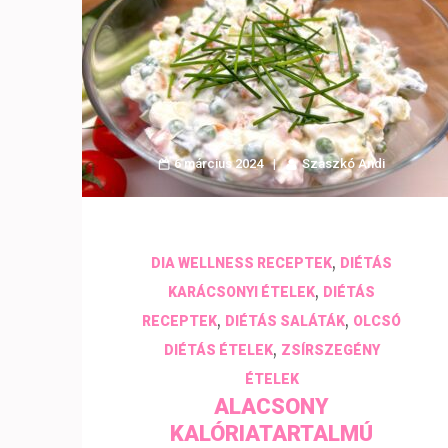
6 március 2024
Szaszkó Andi
,
DIA WELLNESS RECEPTEK
DIÉTÁS
,
KARÁCSONYI ÉTELEK
DIÉTÁS
,
,
RECEPTEK
DIÉTÁS SALÁTÁK
OLCSÓ
,
DIÉTÁS ÉTELEK
ZSÍRSZEGÉNY
ÉTELEK
ALACSONY
KALÓRIATARTALMÚ