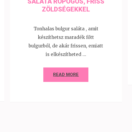
SALÁTA ROPOGÓS, FRISS
ZÖLDSÉGEKKEL
Tonhalas bulgur saláta , amit
készíthetsz maradék főtt
bulgurból, de akár frissen, emiatt
is elkészítheted …
READ MORE