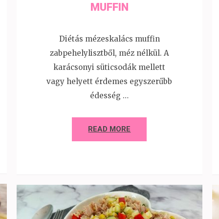
MUFFIN
Diétás mézeskalács muffin
zabpehelylisztből, méz nélkül. A
karácsonyi süticsodák mellett
vagy helyett érdemes egyszerűbb
édesség …
READ MORE