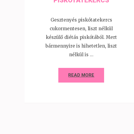
PISKÓTATEKERCS
Gesztenyés piskótatekercs
cukormentesen, liszt nélkül
készülő diétás piskótából. Mert
bármennyire is hihetetlen, liszt
nélkül is …
READ MORE