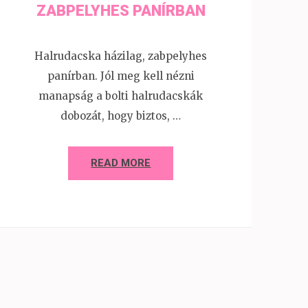
ZABPELYHES PANÍRBAN
Halrudacska házilag, zabpelyhes
panírban. Jól meg kell nézni
manapság a bolti halrudacskák
dobozát, hogy biztos, …
READ MORE