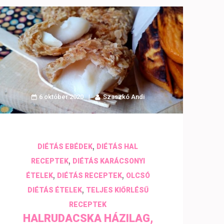
6 október 2020
Szaszkó Andi
,
DIÉTÁS EBÉDEK
DIÉTÁS HAL
,
RECEPTEK
DIÉTÁS KARÁCSONYI
,
,
ÉTELEK
DIÉTÁS RECEPTEK
OLCSÓ
,
DIÉTÁS ÉTELEK
TELJES KIŐRLÉSŰ
RECEPTEK
HALRUDACSKA HÁZILAG,