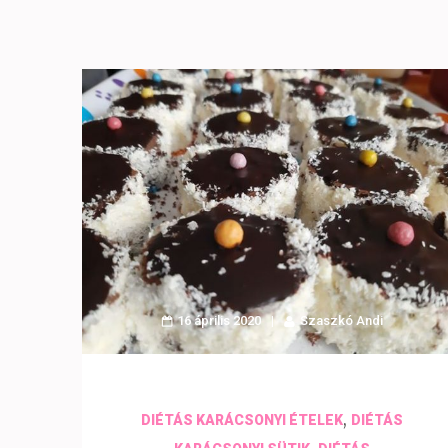
16 április 2020
Szaszkó Andi
,
DIÉTÁS KARÁCSONYI ÉTELEK
DIÉTÁS