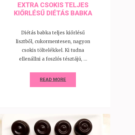
EXTRA CSOKIS TELJES
KIŐRLÉSŰ DIÉTÁS BABKA
Diétás babka teljes kiőrlésű
lisztből, cukormentesen, nagyon
csokis töltelékkel. Ki tudna
ellenállni a foszlós tésztájú, …
READ MORE