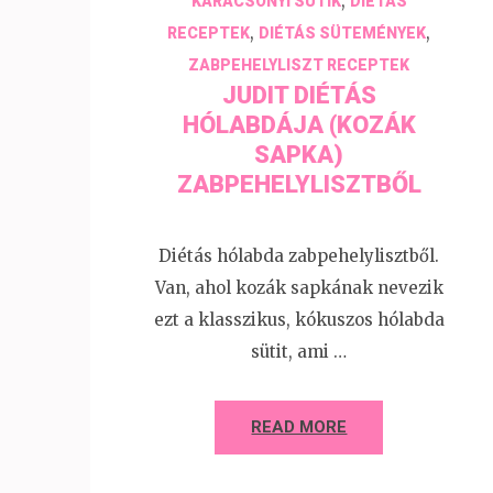
,
KARÁCSONYI SÜTIK
DIÉTÁS
,
,
RECEPTEK
DIÉTÁS SÜTEMÉNYEK
ZABPEHELYLISZT RECEPTEK
JUDIT DIÉTÁS
HÓLABDÁJA (KOZÁK
SAPKA)
ZABPEHELYLISZTBŐL
Diétás hólabda zabpehelylisztből.
Van, ahol kozák sapkának nevezik
ezt a klasszikus, kókuszos hólabda
sütit, ami …
READ MORE