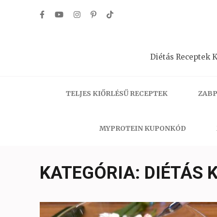
Skip
to
content
(Press
Diétás Receptek K
Enter)
TELJES KIŐRLÉSŰ RECEPTEK
ZABP
MYPROTEIN KUPONKÓD
KATEGÓRIA:
DIÉTÁS 