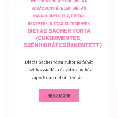
,
WELLNESS RECEPTEK
DIÉTÁS
,
KARÁCSONYI ÉTELEK
DIÉTÁS
,
KARÁCSONYI SÜTIK
DIÉTÁS
,
RECEPTEK
DIÉTÁS SÜTEMÉNYEK
DIÉTÁS SACHER TORTA
(CUKORMENTES,
SZÉNHIDRÁTCSÖKKENTETT)
Diétás Sacher torta cukor és fehér
liszt hozzáadása és zsíros, nehéz
vajas krém nélkül! Diétás …
READ MORE