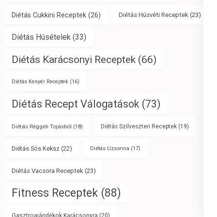
Diétás Cukkini Receptek
(26)
Diétás Húsvéti Receptek
(23)
Diétás Húsételek
(33)
Diétás Karácsonyi Receptek
(66)
Diétás Kenyér Receptek
(16)
Diétás Recept Válogatások
(73)
Diétás Reggeli Tojásból
(18)
Diétás Szilveszteri Receptek
(19)
Diétás Sós Keksz
(22)
Diétás Uzsonna
(17)
Diétás Vacsora Receptek
(23)
Fitness Receptek
(88)
Gasztroajándékok Karácsonyra
(20)