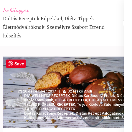
Skip
Salátagyár
to
Diétás Receptek Képekkel, Diéta Tippek
content
Életmódváltóknak, Személyre Szabott Étrend
(Press
készítés
Enter)
Save
20 december 2017
Szaszkó Andi
DIA WELLNESS RECEPTEK
,
Diétás Karácsonyi Ételek
,
Diétás
Karácsonyi Sütik
,
DIÉTÁS RECEPTEK
,
DIÉTÁS SÜTEMÉNYEK
,
TELJES KIŐRLÉSŰ RECEPTEK
,
Teljes Kiőrlésű Sütemények
,
ZABPEHELYLISZT RECEPTEK
Diétás Karácsonyi Receptek
,
Diétás Recept Válogatások
,
Karácsonyi Diétás Sütemények
,
Szénhidrátcsökkentett Süti