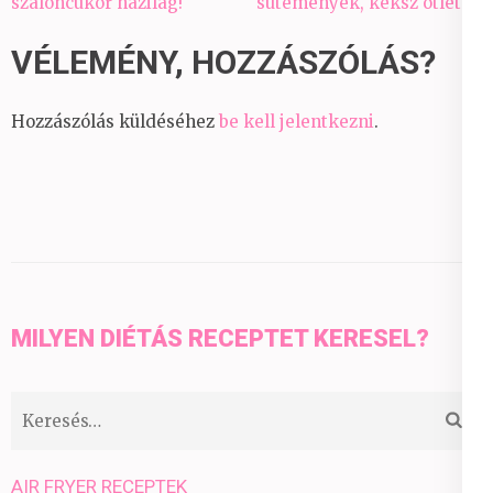
navigáció
szaloncukor házilag!
sütemények, keksz ötletek
VÉLEMÉNY, HOZZÁSZÓLÁS?
Hozzászólás küldéséhez
be kell jelentkezni
.
MILYEN DIÉTÁS RECEPTET KERESEL?
Keresés:
AIR FRYER RECEPTEK