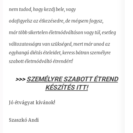
nem tudod, hogy kezdj bele, vagy
odafigyelsz az étkezésedre, de mégsem fogysz,
már több sikertelen életmódváltáson vagy túl, esetleg
változatosságra van szükséged, mert már unod az
egyhangú diétás ételeidet,
keress bátran személyre
szabott életmódváltó étrendért!
>>>
SZEMÉLYRE SZABOTT ÉTREND
KÉSZÍTÉS ITT!
Jó étvágyat kívánok!
Szaszkó Andi