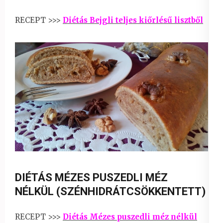
RECEPT >>>
Diétás Bejgli teljes kiőrlésű lisztből
DIÉTÁS MÉZES PUSZEDLI MÉZ
NÉLKÜL (SZÉNHIDRÁTCSÖKKENTETT)
RECEPT >>>
Diétás Mézes puszedli méz nélkül