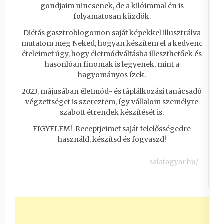
gondjaim nincsenek, de a kilóimmal én is
folyamatosan küzdök.
Diétás gasztroblogomon saját képekkel illusztrálva
mutatom meg Neked, hogyan készítem el a kedvenc
ételeimet úgy, hogy életmódváltásba illeszthetőek és
hasonlóan finomak is legyenek, mint a
hagyományos ízek.
2023. májusában életmód- és táplálkozási tanácsadó
végzettséget is szereztem, így vállalom személyre
szabott étrendek készítését is.
FIGYELEM! Receptjeimet saját felelősségedre
használd, készítsd és fogyaszd!
salatagyar.hu/