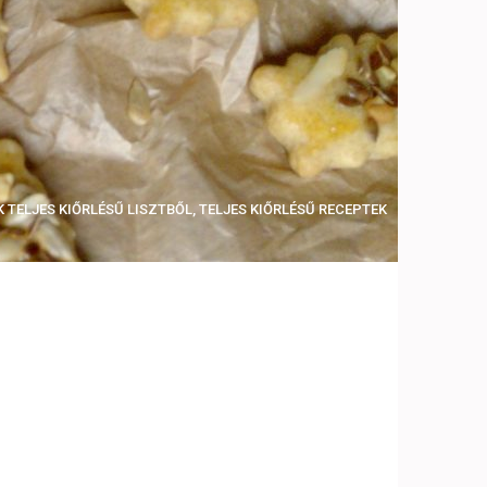
 TELJES KIŐRLÉSŰ LISZTBŐL
,
TELJES KIŐRLÉSŰ RECEPTEK