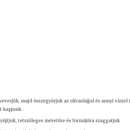
zekeverjük, majd összegyúrjuk az olívaolajjal és annyi vízze
t kapjunk.
yújtjuk, tetszőleges méretűre és formájúra szaggatjuk