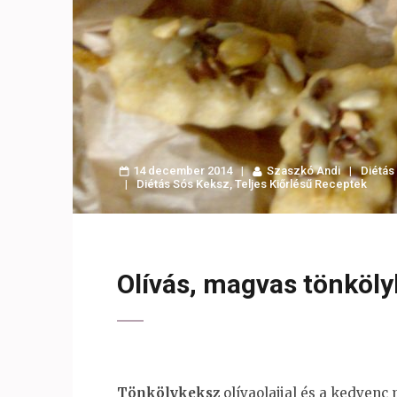
14 december 2014
Szaszkó Andi
Diétás
Diétás Sós Keksz
,
Teljes Kiőrlésű Receptek
Olívás, magvas tönköl
Tönkölykeksz
olívaolajjal és a kedvenc