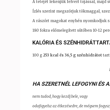
A tetejét lekenjük felvert tojással, majd 
Ízlés szerint megszórjuk tökmaggal, sz
A rászórt magokat enyhén nyomkodjuk rá 
180 fokra előmelegített sütőben 10-12 per
KALÓRIA ÉS SZÉNHIDRÁTTART
100 g
253 kcal és 36,5 g szénhidrátot
tart
HA SZERETNÉL LEFOGYNI ÉS A
nem tudod, hogy kezdj bele, vagy
odafigyelsz az étkezésedre, de mégsem fogysz