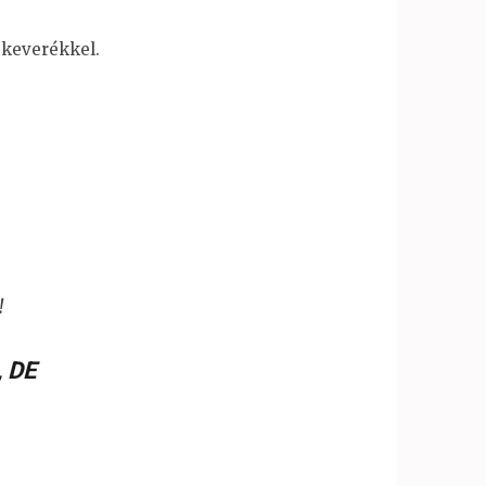
gkeverékkel.
!
,
DE