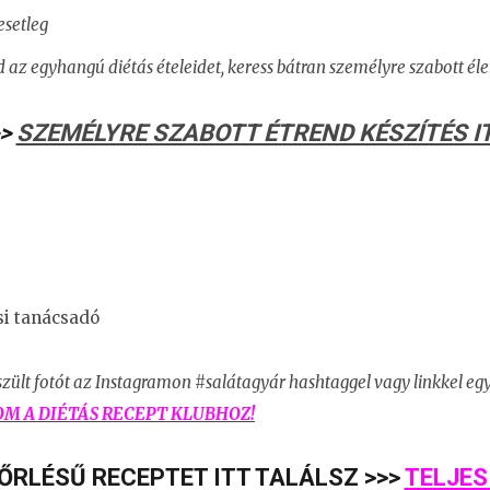
esetleg
 az egyhangú diétás ételeidet,
keress bátran személyre szabott él
>>
SZEMÉLYRE SZABOTT ÉTREND KÉSZÍTÉS IT
si tanácsadó
szült fotót
az Instagramon #salátagyár hashtaggel vagy linkkel eg
OM A
DIÉTÁS RECEPT KLUBHOZ!
ŐRLÉSŰ RECEPTET ITT TALÁLSZ >>>
TELJES