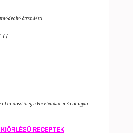
etmódváltó étrendért!
T!
yütt
mutasd meg a Facebookon a Salátagyár
 KIŐRLÉSŰ RECEPTEK