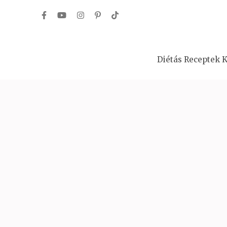
Skip
to
content
(Press
Diétás Receptek K
Enter)