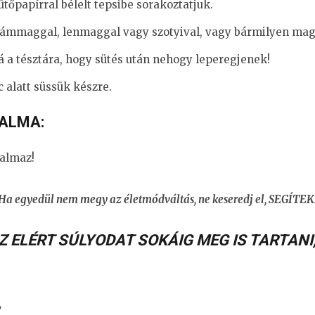
sütőpapírral bélelt tepsibe sorakoztatjuk.
ezámmaggal, lenmaggal vagy szotyival, vagy bármilyen ma
a tésztára, hogy sütés után nehogy leperegjenek!
c alatt süssük készre.
ALMA:
almaz!
Ha egyedül nem megy az életmódváltás, ne keseredj el, SEGÍTEK
Z ELÉRT SÚLYODAT SOKÁIG MEG IS TARTANI
,