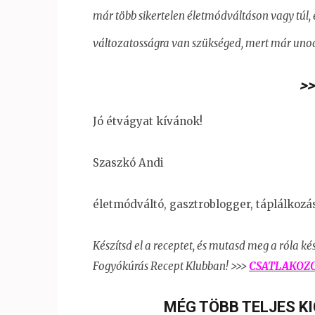
már több sikertelen életmódváltáson vagy túl, 
változatosságra van szükséged, mert már unod
>
Jó étvágyat kívánok!
Szaszkó Andi
életmódváltó, gasztroblogger, táplálkozá
Készítsd el a receptet, és mutasd meg a róla ké
Fogyókúrás Recept Klubban! >>>
CSATLAKOZ
MÉG TÖBB TELJES KI