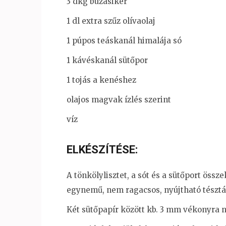
3 dkg búzasikér
1 dl extra szűz olívaolaj
1 púpos teáskanál himalája só
1 kávéskanál sütőpor
1 tojás a kenéshez
olajos magvak ízlés szerint
víz
ELKÉSZÍTÉSE:
A tönkölylisztet, a sót és a sütőport öss
egynemű, nem ragacsos, nyújtható tésztá
Két sütőpapír között kb. 3 mm vékonyra n