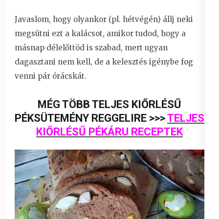
Javaslom, hogy olyankor (pl. hétvégén) állj neki
megsütni ezt a kalácsot, amikor tudod, hogy a
másnap délelőttöd is szabad, mert ugyan
dagasztani nem kell, de a kelesztés igénybe fog
venni pár órácskát.
MÉG TÖBB TELJES KIŐRLÉSŰ
PÉKSÜTEMÉNY REGGELIRE >>>
TELJES
KIŐRLÉSŰ PÉKÁRU RECEPTEK