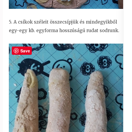
5. A csíkok széleit összecsípjük és mindegyikből
egy-egy kb. egyforma hosszúságú rudat sodrunk.
Save