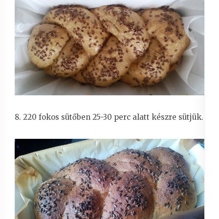
8. 220 fokos sütőben 25-30 perc alatt készre sütjük.