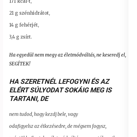
171 kcal-t,
21 g szénhidrátot,
14 g fehérjét,
3,4 g zsírt.
Ha egyedül nem megy az életmódváltás, ne keseredj el,
SEGÍTEK!
HA SZERETNÉL LEFOGYNI ÉS AZ
ELÉRT SÚLYODAT SOKÁIG MEG IS
TARTANI
,
DE
nem tudod, hogy kezdj bele, vagy
odafigyelsz az étkezésedre, de mégsem fogysz,