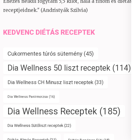
Éhezés nélkül fogytam 5,5 kilót, hála a finom és diétás
receptjeidnek." (Andristyák Szilvia)
KEDVENC DIÉTÁS RECEPTEK
Cukormentes túrós sütemény
(45)
Dia Wellness 50 liszt receptek
(114)
Dia Wellness CH Minusz liszt receptek
(33)
Dia Wellness Panírmorzsa
(16)
Dia Wellness Receptek
(185)
Dia Wellness Sütőliszt receptek
(22)
Diétás Almás Receptek
(21)
Diétás Banános Süti
(18)