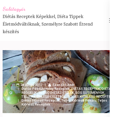
Skip
Salátagyár
to
Diétás Receptek Képekkel, Diéta Tippek
content
Életmódváltóknak, Személyre Szabott Étrend
(Press
készítés
Enter)
29 április 2017
Szaszkó Andi
Diétás Péksütemény Receptek
,
DIÉTÁS RECEPTEK
,
DIÉTÁS
REGGELIK
,
OLCSÓ DIÉTÁS ÉTELEK
,
SÓS SÜTEMÉNYEK
TELJES KIŐRLÉSŰ LISZTBŐL
,
TELJES KIŐRLÉSŰ RECEPTEK
Diétás Húsvéti Receptek
,
Teljes Kiőrlésű Pékáru
,
Teljes
Kiőrlésű Receptek