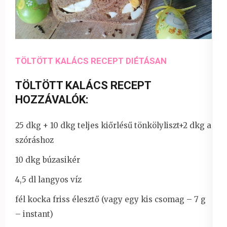
TÖLTÖTT KALÁCS RECEPT DIÉTÁSAN
TÖLTÖTT KALÁCS RECEPT
HOZZÁVALÓK:
25 dkg + 10 dkg teljes kiőrlésű tönkölyliszt+2 dkg a
szóráshoz
10 dkg búzasikér
4,5 dl langyos víz
fél kocka friss élesztő (vagy egy kis csomag – 7 g
– instant)