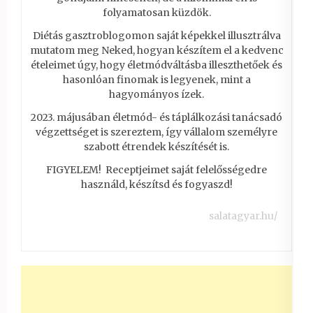
folyamatosan küzdök.
Diétás gasztroblogomon saját képekkel illusztrálva
mutatom meg Neked, hogyan készítem el a kedvenc
ételeimet úgy, hogy életmódváltásba illeszthetőek és
hasonlóan finomak is legyenek, mint a
hagyományos ízek.
2023. májusában életmód- és táplálkozási tanácsadó
végzettséget is szereztem, így vállalom személyre
szabott étrendek készítését is.
FIGYELEM! Receptjeimet saját felelősségedre
használd, készítsd és fogyaszd!
salatagyar.hu/