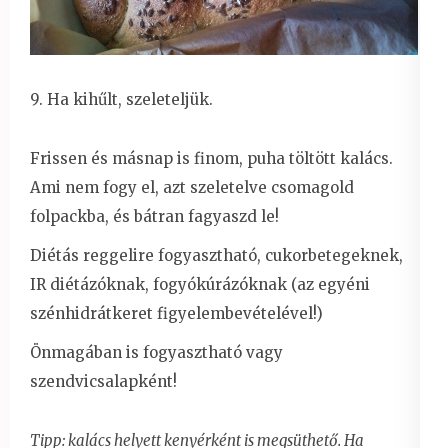
9. Ha kihűlt, szeleteljük.
Frissen és másnap is finom, puha töltött kalács.
Ami nem fogy el, azt szeletelve csomagold
folpackba, és bátran fagyaszd le!
Diétás reggelire fogyasztható, cukorbetegeknek,
IR diétázóknak, fogyókúrázóknak (az egyéni
szénhidrátkeret figyelembevételével!)
Önmagában is fogyasztható vagy
szendvicsalapként!
Tipp: kalács helyett kenyérként is megsüthető. Ha