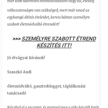
már több sikertelen életmódváltáson vagy túl, esetleg
változatosságra van szükséged, mert már unod az
egyhangú diétás ételeidet,
keress bátran személyre
szabott életmódváltó étrendért!
>>>
SZEMÉLYRE SZABOTT ÉTREND
KÉSZÍTÉS ITT!
Jó étvágyat kívánok!
Szaszkó Andi
életmódváltó, gasztroblogger, táplálkozási
tanácsadó
Készítsd el a receptet, és mutasd meg a róla készült fotót