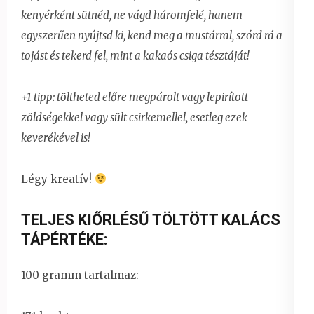
kenyérként sütnéd, ne vágd háromfelé, hanem
egyszerűen nyújtsd ki, kend meg a mustárral, szórd rá a
tojást és tekerd fel, mint a kakaós csiga tésztáját!
+1 tipp: töltheted előre megpárolt vagy lepirított
zöldségekkel vagy sült csirkemellel, esetleg ezek
keverékével is!
Légy kreatív!
TELJES KIŐRLÉSŰ TÖLTÖTT KALÁCS
TÁPÉRTÉKE:
100 gramm tartalmaz: