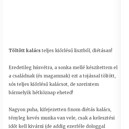
Töltött kalács
teljes kiőrlésű lisztből, diétásan!
Eredetileg húsvétra, a sonka mellé készítettem el
a családnak (és magamnak) ezt a tojással töltött,
sós teljes kiőrlésű kalácsot, de szerintem
bármelyik hétköznap eheted!
Nagyon puha, kifejezetten finom diétás kalács,
tényleg kevés munka van vele, csak a kelesztési
időt kell kivárni (de addig ezerféle dologgal