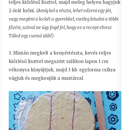
teljes kiőrlésű liszttel, majd meleg helyen hagyjuk
2 órát kelni.
(Amíg kel a tészta, lehet edzeni egy jót,
vagy megírni a leckét a gyerekkel, esetleg letudni a többi
főzést, szóval ne úgy fogd fel, hogy ez a recept elvesz
Tőled egy csomó időt!)
3. Miután megkelt a kenyértészta, kevés teljes
kiőrlésű liszttel megszórt szilikon lapon 1 cm
vékonyra kinyújtjuk, majd 3 kb. egyforma csíkra
vágjuk és megkenjük a mustárral.