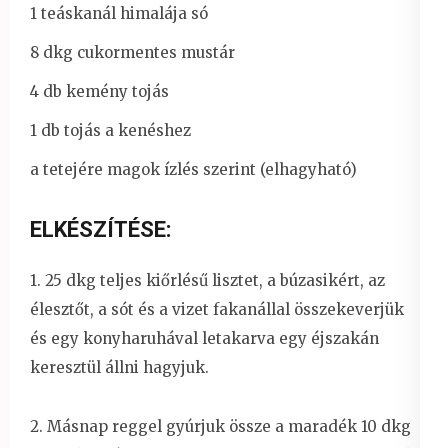
1 teáskanál himalája só
8 dkg cukormentes mustár
4 db kemény tojás
1 db tojás a kenéshez
a tetejére magok ízlés szerint (elhagyható)
ELKÉSZÍTÉSE:
1. 25 dkg teljes kiőrlésű lisztet, a búzasikért, az
élesztőt, a sót és a vizet fakanállal összekeverjük
és egy konyharuhával letakarva egy éjszakán
keresztül állni hagyjuk.
2. Másnap reggel gyúrjuk össze a maradék 10 dkg