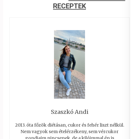
RECEPTEK
Szaszkó Andi
2013. óta főzök diétásan, cukor és fehér liszt nélkül.
Nem vagyok sem ételérzékeny, sem vércukor
gondjaim nincsenek, de a kilóimmal én is