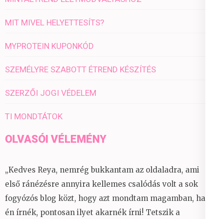
MIT MIVEL HELYETTESÍTS?
MYPROTEIN KUPONKÓD
SZEMÉLYRE SZABOTT ÉTREND KÉSZÍTÉS
SZERZŐI JOGI VÉDELEM
TI MONDTÁTOK
OLVASÓI VÉLEMÉNY
„Kedves Reya, nemrég bukkantam az oldaladra, ami
első ránézésre annyira kellemes csalódás volt a sok
fogyózós blog közt, hogy azt mondtam magamban, ha
én írnék, pontosan ilyet akarnék írni! Tetszik a