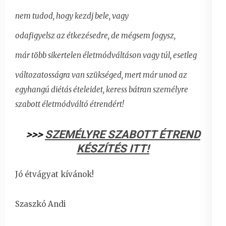
nem tudod, hogy kezdj bele, vagy
odafigyelsz az étkezésedre, de mégsem fogysz,
már több sikertelen életmódváltáson vagy túl, esetleg
változatosságra van szükséged, mert már unod az
egyhangú diétás ételeidet,
keress bátran személyre
szabott életmódváltó étrendért!
>>>
SZEMÉLYRE SZABOTT ÉTREND
KÉSZÍTÉS ITT!
Jó étvágyat kívánok!
Szaszkó Andi