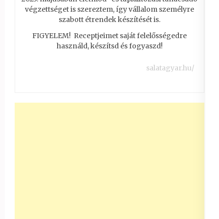
végzettséget is szereztem, így vállalom személyre
szabott étrendek készítését is.
FIGYELEM! Receptjeimet saját felelősségedre
használd, készítsd és fogyaszd!
salatagyar.hu/