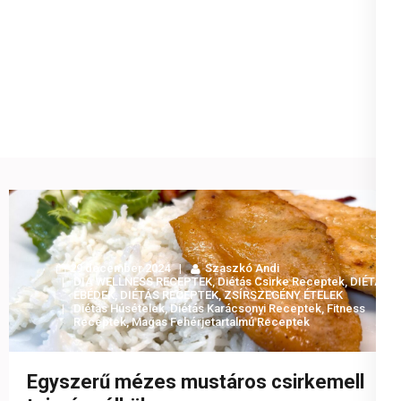
29 december 2024
Szaszkó Andi
DIA WELLNESS RECEPTEK
,
Diétás Csirke Receptek
,
DIÉTÁS
EBÉDEK
,
DIÉTÁS RECEPTEK
,
ZSÍRSZEGÉNY ÉTELEK
Diétás Húsételek
,
Diétás Karácsonyi Receptek
,
Fitness
Receptek
,
Magas Fehérjetartalmú Receptek
Egyszerű mézes mustáros csirkemell