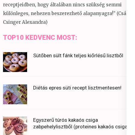
receptjeidben, hogy általában nincs szükség semmi
különleges, nehezen beszerezhető alapanyagra!” (Csáky
Csinger Alexandra)
TOP10 KEDVENC MOST:
Sütőben sült fánk teljes kiőrlésű lisztből
Diétás epres süti recept lisztmentesen!
Egyszerű túrós kakaós csiga
zabpehelylisztből (proteines kakaós csiga)