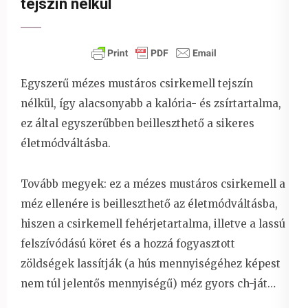
tejszín nélkül
Egyszerű mézes mustáros csirkemell tejszín
nélkül, így alacsonyabb a kalória- és zsírtartalma,
ez által egyszerűbben beilleszthető a sikeres
életmódváltásba.
Tovább megyek: ez a mézes mustáros csirkemell a
méz ellenére is beilleszthető az életmódváltásba,
hiszen a csirkemell fehérjetartalma, illetve a lassú
felszívódású köret és a hozzá fogyasztott
zöldségek lassítják (a hús mennyiségéhez képest
nem túl jelentős mennyiségű) méz gyors ch-ját…