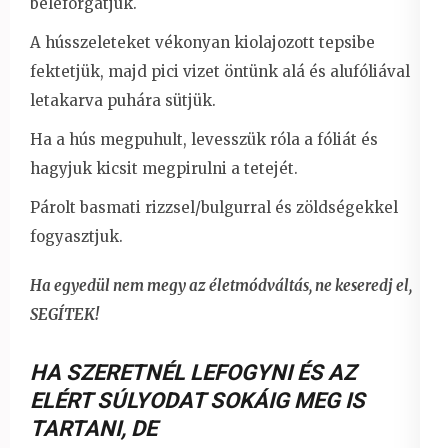
beleforgatjuk.
A hússzeleteket vékonyan kiolajozott tepsibe
fektetjük, majd pici vizet öntünk alá és alufóliával
letakarva puhára sütjük.
Ha a hús megpuhult, levesszük róla a fóliát és
hagyjuk kicsit megpirulni a tetejét.
Párolt basmati rizzsel/bulgurral és zöldségekkel
fogyasztjuk.
Ha egyedül nem megy az életmódváltás, ne keseredj el,
SEGÍTEK!
HA SZERETNÉL LEFOGYNI ÉS AZ
ELÉRT SÚLYODAT SOKÁIG MEG IS
TARTANI
,
DE