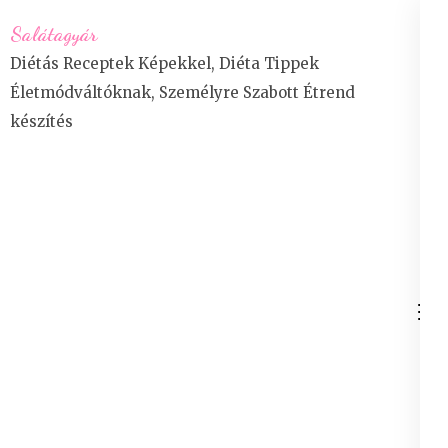
Skip
Salátagyár
to
Diétás Receptek Képekkel, Diéta Tippek
content
Életmódváltóknak, Személyre Szabott Étrend
(Press
készítés
Enter)