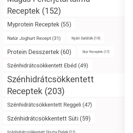
Receptek
(152)
Myprotein Receptek
(55)
Natúr Joghurt Recept
(31)
Nyári Saláták
(19)
Protein Desszertek
(60)
Skyr Receptek
(17)
Szénhidrátcsökkentett Ebéd
(49)
Szénhidrátcsökkentett
Receptek
(203)
Szénhidrátcsökkentett Reggeli
(47)
Szénhidrátcsökkentett Süti
(59)
Szénhidrátcsökkentett Tészta Ételek
(21)