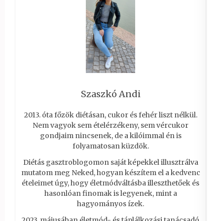
Szaszkó Andi
2013. óta főzök diétásan, cukor és fehér liszt nélkül.
Nem vagyok sem ételérzékeny, sem vércukor
gondjaim nincsenek, de a kilóimmal én is
folyamatosan küzdök.
Diétás gasztroblogomon saját képekkel illusztrálva
mutatom meg Neked, hogyan készítem el a kedvenc
ételeimet úgy, hogy életmódváltásba illeszthetőek és
hasonlóan finomak is legyenek, mint a
hagyományos ízek.
2023. májusában életmód- és táplálkozási tanácsadó