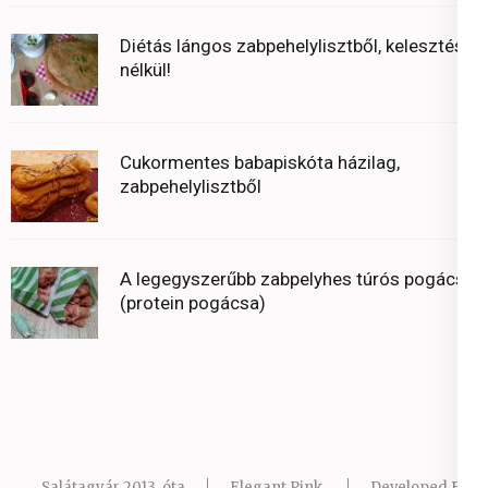
Diétás lángos zabpehelylisztből, kelesztés
nélkül!
Cukormentes babapiskóta házilag,
zabpehelylisztből
A legegyszerűbb zabpelyhes túrós pogácsa
(protein pogácsa)
Salátagyár 2013. óta
Elegant Pink
Developed By