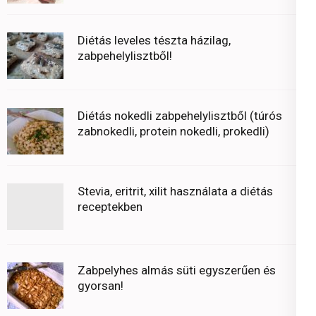
Diétás leveles tészta házilag,
zabpehelylisztből!
Diétás nokedli zabpehelylisztből (túrós
zabnokedli, protein nokedli, prokedli)
Stevia, eritrit, xilit használata a diétás
receptekben
Zabpelyhes almás süti egyszerűen és
gyorsan!