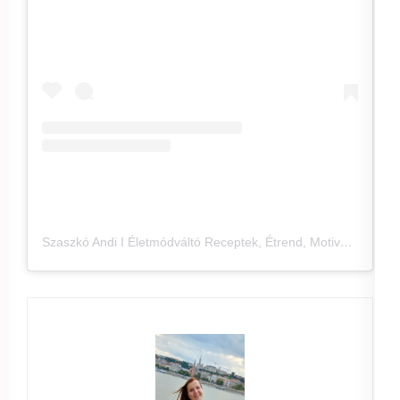
Szaszkó Andi I Életmódváltó Receptek, Étrend, Motiváció (@salatagyar_szaszko_andi) által megosztott bejegyzés