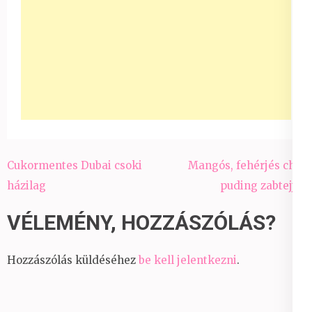
Bejegyzés
Cukormentes Dubai csoki
Mangós, fehérjés chia
navigáció
házilag
puding zabtejjel
VÉLEMÉNY, HOZZÁSZÓLÁS?
Hozzászólás küldéséhez
be kell jelentkezni
.