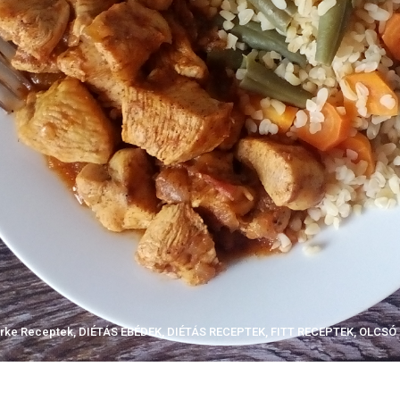
irke Receptek
,
DIÉTÁS EBÉDEK
,
DIÉTÁS RECEPTEK
,
FITT RECEPTEK
,
OLCSÓ 