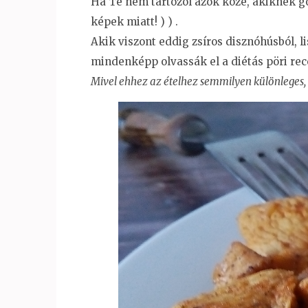
Ha Te nem tartozol azok közé, akiknek g
képek miatt! ) ) .
Akik viszont eddig zsíros disznóhúsból, l
mindenképp olvassák el a diétás pöri re
Mivel ehhez az ételhez semmilyen különleges