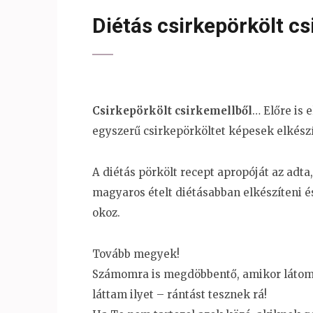
Diétás csirkepörkölt cs
Csirkepörkölt csirkemellből
… Előre is 
egyszerű csirkepörköltet képesek elkészí
A diétás pörkölt recept apropóját az adta
magyaros ételt diétásabban elkészíteni é
okoz.
Tovább megyek!
Számomra is megdöbbentő, amikor látom, h
láttam ilyet – rántást tesznek rá!