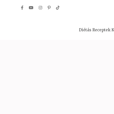
Skip
to
content
(Press
Diétás Receptek K
Enter)