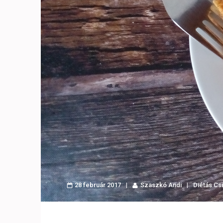
28 február 2017
Szaszkó Andi
Diétás Cs