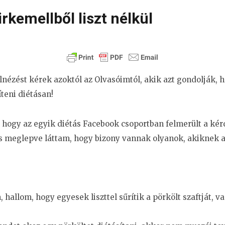
irkemellből liszt nélkül
elnézést kérek azoktól az Olvasóimtól, akik azt gondolják,
teni diétásan!
, hogy az egyik diétás Facebook csoportban felmerült a kér
s meglepve láttam, hogy bizony vannak olyanok, akiknek a
allom, hogy egyesek liszttel sűrítik a pörkölt szaftját, v