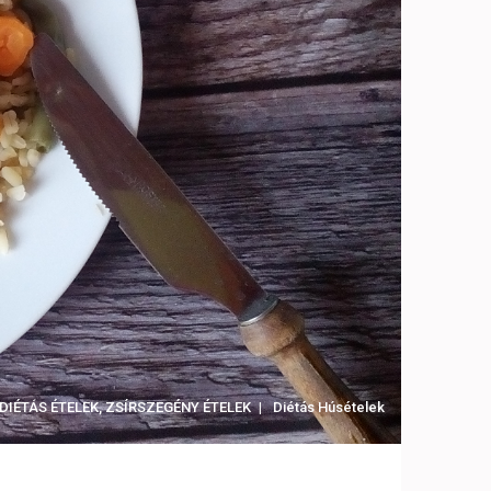
DIÉTÁS ÉTELEK
,
ZSÍRSZEGÉNY ÉTELEK
Diétás Húsételek