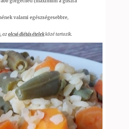
tovább görgetned (maximum a guszta
térnének valami egészségesebbre,
, az
olcsó diétás ételek
közé tartozik.