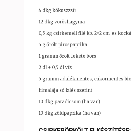
4 dkg kókuszzsír
12 dkg vöröshagyma
0,5 kg csirkemell filé kb. 2×2 cm-es kock
5 g őrölt pirospaprika
1 gramm őrölt fekete bors
2 dl + 0,5 dl víz
5 gramm adalékmentes, cukormentes bio
himalája só ízlés szerint
10 dkg paradicsom (ha van)
10 dkg zöldpaprika (ha van)
CSIRKEPÖRKÖLT ELKÉSZÍTÉSE: