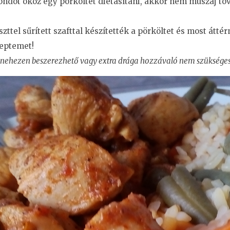
ondot okoz egy pörköltet diétásítani, akkor nem muszáj 
iszttel sűrített szafttal készítették a pörköltet és most át
ceptemet!
, nehezen beszerezhető vagy extra drága hozzávaló nem szükséges