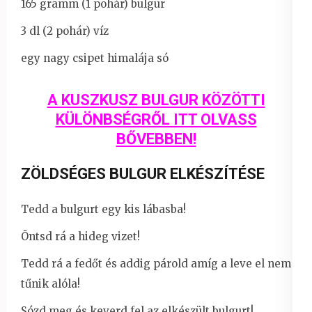
165 gramm (1 pohár) bulgur
3 dl (2 pohár) víz
egy nagy csipet himalája só
A KUSZKUSZ BULGUR KÖZÖTTI
KÜLÖNBSÉGRŐL ITT OLVASS
BŐVEBBEN!
ZÖLDSÉGES BULGUR ELKÉSZÍTÉSE
Tedd a bulgurt egy kis lábasba!
Öntsd rá a hideg vizet!
Tedd rá a fedőt és addig párold amíg a leve el nem
tűnik alóla!
Sózd meg és keverd fel az elkészült bulgurt!