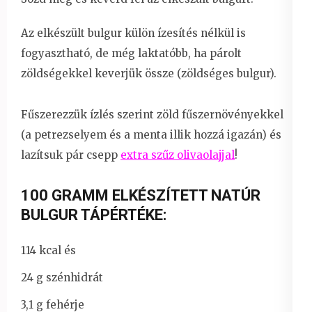
Az elkészült bulgur külön ízesítés nélkül is
fogyasztható, de még laktatóbb, ha párolt
zöldségekkel keverjük össze (zöldséges bulgur).
Fűszerezzük ízlés szerint zöld fűszernövényekkel
(a petrezselyem és a menta illik hozzá igazán) és
lazítsuk pár csepp
extra szűz olivaolajjal
!
100 GRAMM ELKÉSZÍTETT NATÚR
BULGUR TÁPÉRTÉKE:
114 kcal és
24 g szénhidrát
3,1 g fehérje