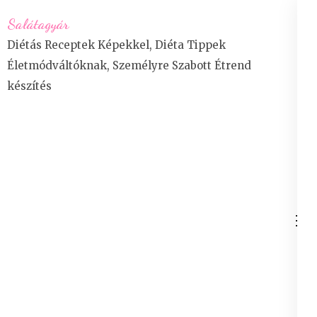
Skip
Salátagyár
to
Diétás Receptek Képekkel, Diéta Tippek
content
Életmódváltóknak, Személyre Szabott Étrend
(Press
készítés
Enter)