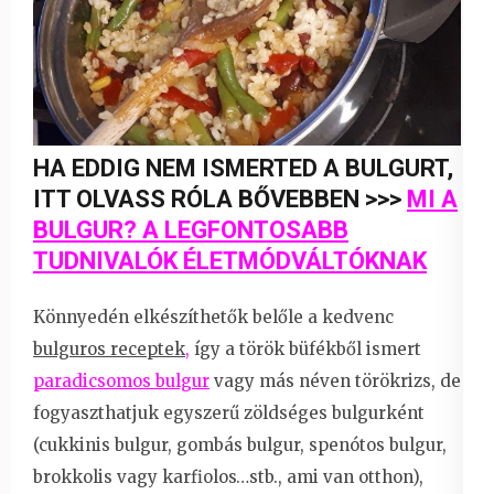
HA EDDIG NEM ISMERTED A BULGURT,
ITT OLVASS RÓLA BŐVEBBEN >>>
MI A
BULGUR? A LEGFONTOSABB
TUDNIVALÓK ÉLETMÓDVÁLTÓKNAK
Könnyedén elkészíthetők belőle a kedvenc
bulguros receptek
,
így a török büfékből ismert
paradicsomos bulgur
vagy más néven törökrizs, de
fogyaszthatjuk egyszerű zöldséges bulgurként
(cukkinis bulgur, gombás bulgur, spenótos bulgur,
brokkolis vagy karfiolos…stb., ami van otthon),