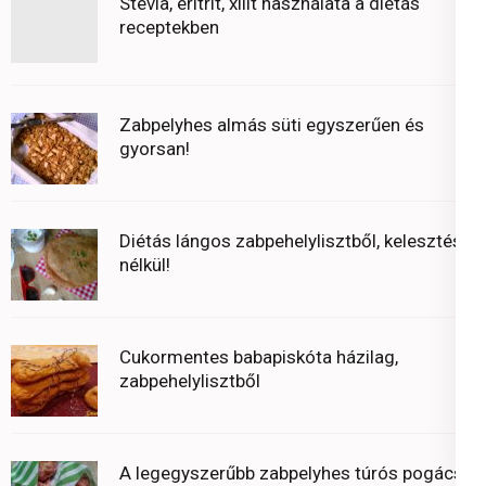
Stevia, eritrit, xilit használata a diétás
receptekben
Zabpelyhes almás süti egyszerűen és
gyorsan!
Diétás lángos zabpehelylisztből, kelesztés
nélkül!
Cukormentes babapiskóta házilag,
zabpehelylisztből
A legegyszerűbb zabpelyhes túrós pogácsa