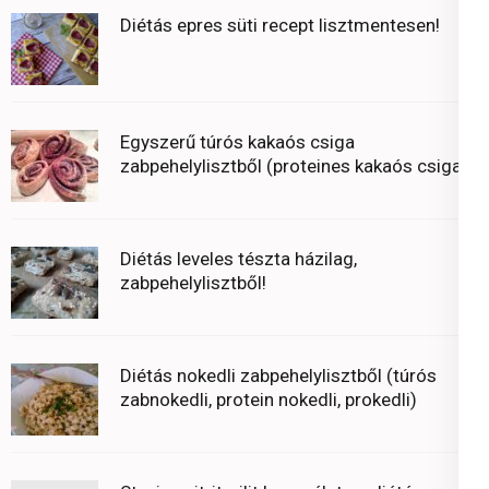
Diétás epres süti recept lisztmentesen!
Egyszerű túrós kakaós csiga
zabpehelylisztből (proteines kakaós csiga)
Diétás leveles tészta házilag,
zabpehelylisztből!
Diétás nokedli zabpehelylisztből (túrós
zabnokedli, protein nokedli, prokedli)