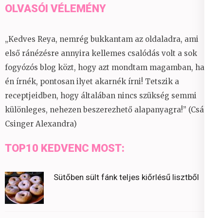
OLVASÓI VÉLEMÉNY
„Kedves Reya, nemrég bukkantam az oldaladra, ami
első ránézésre annyira kellemes csalódás volt a sok
fogyózós blog közt, hogy azt mondtam magamban, ha
én írnék, pontosan ilyet akarnék írni! Tetszik a
receptjeidben, hogy általában nincs szükség semmi
különleges, nehezen beszerezhető alapanyagra!” (Csáky
Csinger Alexandra)
TOP10 KEDVENC MOST:
Sütőben sült fánk teljes kiőrlésű lisztből