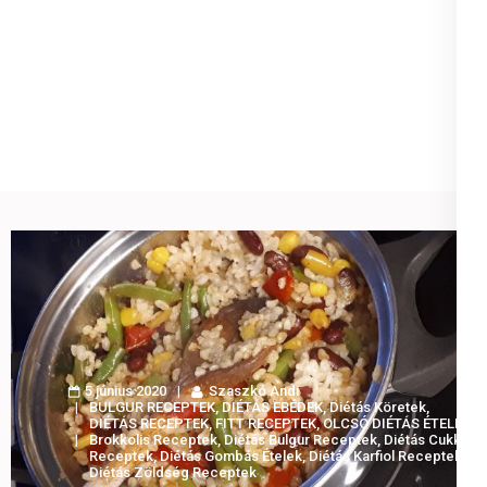
5 június 2020
Szaszkó Andi
BULGUR RECEPTEK
,
DIÉTÁS EBÉDEK
,
Diétás Köretek
,
DIÉTÁS RECEPTEK
,
FITT RECEPTEK
,
OLCSÓ DIÉTÁS ÉTELEK
Brokkolis Receptek
,
Diétás Bulgur Receptek
,
Diétás Cukkini
Receptek
,
Diétás Gombás Ételek
,
Diétás Karfiol Receptek
,
Diétás Zöldség Receptek