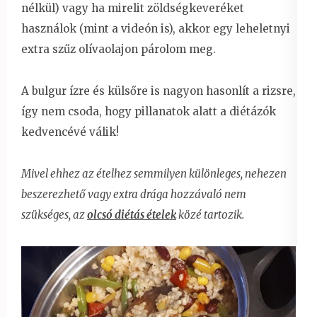
nélkül) vagy ha mirelit zöldségkeveréket
használok (mint a videón is), akkor egy leheletnyi
extra szűz olívaolajon párolom meg.
A bulgur ízre és külsőre is nagyon hasonlít a rizsre,
így nem csoda, hogy pillanatok alatt a diétázók
kedvencévé válik!
Mivel ehhez az ételhez semmilyen különleges, nehezen
beszerezhető vagy extra drága hozzávaló nem
szükséges, az
olcsó diétás ételek
közé tartozik.