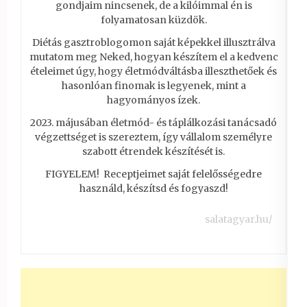
gondjaim nincsenek, de a kilóimmal én is
folyamatosan küzdök.
Diétás gasztroblogomon saját képekkel illusztrálva
mutatom meg Neked, hogyan készítem el a kedvenc
ételeimet úgy, hogy életmódváltásba illeszthetőek és
hasonlóan finomak is legyenek, mint a
hagyományos ízek.
2023. májusában életmód- és táplálkozási tanácsadó
végzettséget is szereztem, így vállalom személyre
szabott étrendek készítését is.
FIGYELEM! Receptjeimet saját felelősségedre
használd, készítsd és fogyaszd!
salatagyar.hu/