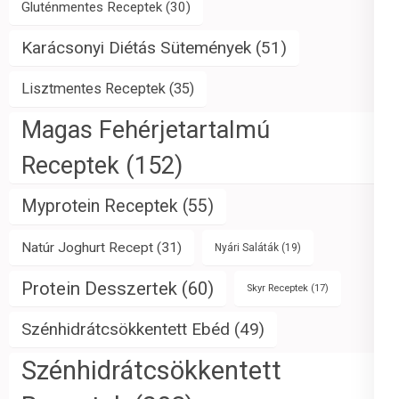
Gluténmentes Receptek
(30)
Karácsonyi Diétás Sütemények
(51)
Lisztmentes Receptek
(35)
Magas Fehérjetartalmú
Receptek
(152)
Myprotein Receptek
(55)
Natúr Joghurt Recept
(31)
Nyári Saláták
(19)
Protein Desszertek
(60)
Skyr Receptek
(17)
Szénhidrátcsökkentett Ebéd
(49)
Szénhidrátcsökkentett