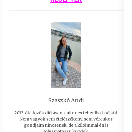
Szaszkó Andi
2013. óta főzök diétásan, cukor és fehér liszt nélkül.
Nem vagyok sem ételérzékeny, sem vércukor
gondjaim nincsenek, de a kilóimmal én is
folyamatosan küzdök.