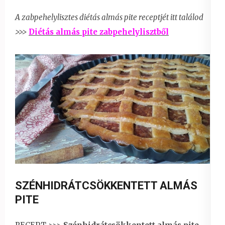
A zabpehelylisztes diétás almás pite receptjét itt találod
>>>
Diétás almás pite zabpehelylisztből
SZÉNHIDRÁTCSÖKKENTETT ALMÁS
PITE