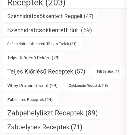
Receptek
(203)
Szénhidrátcsökkentett Reggeli
(47)
Szénhidrátcsökkentett Süti
(59)
Szénhidrátcsökkentett Tészta Ételek
(21)
Teljes Kiőrlésű Pékáru
(29)
Teljes Kiőrlésű Receptek
(57)
Téli Saláták
(17)
Whey Protein Recept
(29)
Zabkorpás Receptek
(18)
Zablisztes Receptek
(24)
Zabpehelyliszt Receptek
(89)
Zabpelyhes Receptek
(71)