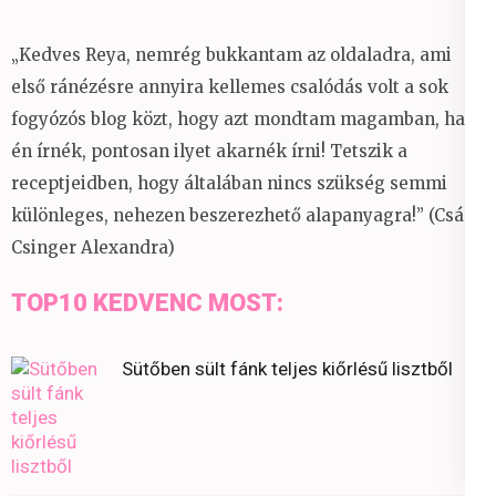
„Kedves Reya, nemrég bukkantam az oldaladra, ami
első ránézésre annyira kellemes csalódás volt a sok
fogyózós blog közt, hogy azt mondtam magamban, ha
én írnék, pontosan ilyet akarnék írni! Tetszik a
receptjeidben, hogy általában nincs szükség semmi
különleges, nehezen beszerezhető alapanyagra!” (Csáky
Csinger Alexandra)
TOP10 KEDVENC MOST:
Sütőben sült fánk teljes kiőrlésű lisztből