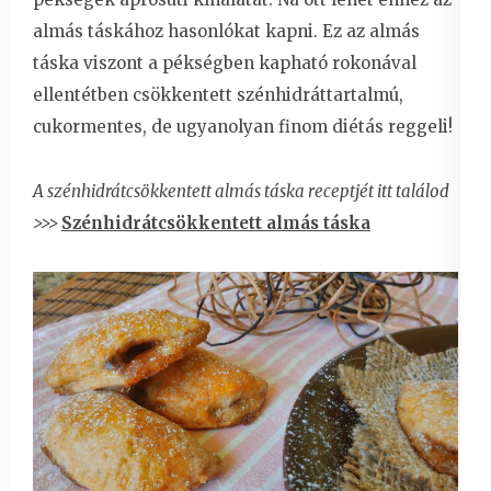
almás táskához hasonlókat kapni. Ez az almás
táska viszont a pékségben kapható rokonával
ellentétben csökkentett szénhidráttartalmú,
cukormentes, de ugyanolyan finom diétás reggeli!
A szénhidrátcsökkentett almás táska receptjét itt találod
>>>
Szénhidrátcsökkentett almás táska