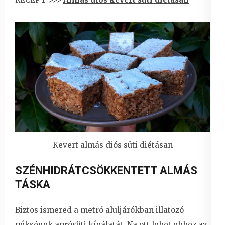
Kevert almás diós süti diétásan
SZÉNHIDRÁTCSÖKKENTETT ALMÁS
TÁSKA
Biztos ismered a metró aluljárókban illatozó
pékségek aprósüti kínálatát. Na ott lehet ehhez az