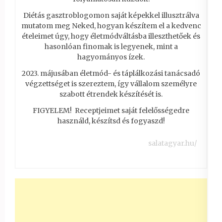
Diétás gasztroblogomon saját képekkel illusztrálva
mutatom meg Neked, hogyan készítem el a kedvenc
ételeimet úgy, hogy életmódváltásba illeszthetőek és
hasonlóan finomak is legyenek, mint a
hagyományos ízek.
2023. májusában életmód- és táplálkozási tanácsadó
végzettséget is szereztem, így vállalom személyre
szabott étrendek készítését is.
FIGYELEM! Receptjeimet saját felelősségedre
használd, készítsd és fogyaszd!
salatagyar.hu/