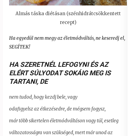
Almás táska diétásan (szénhidrátcsökkentett
recept)
Ha egyedül nem megy az életmódváltás, ne keseredj el,
SEGÍTEK!
HA SZERETNÉL LEFOGYNI ÉS AZ
ELÉRT SÚLYODAT SOKÁIG MEG IS
TARTANI
,
DE
nem tudod, hogy kezdj bele, vagy
odafigyelsz az étkezésedre, de mégsem fogysz,
már több sikertelen életmódváltáson vagy túl, esetleg
változatosságra van szükséged, mert már unod az