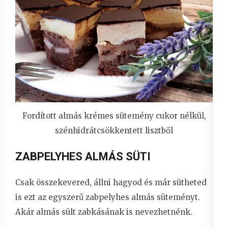
Fordított almás krémes sütemény cukor nélkül,
szénhidrátcsökkentett lisztből
ZABPELYHES ALMÁS SÜTI
Csak összekevered, állni hagyod és már sütheted
is ezt az egyszerű zabpelyhes almás süteményt.
Akár almás sült zabkásának is nevezhetnénk.