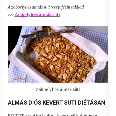
A zabpelyhes almás süti receptjét itt találod
>>>
Zabpelyhes almás süti
Zabpelyhes almás süti
ALMÁS DIÓS KEVERT SÜTI DIÉTÁSAN
RECEPT >>>
Almás diós kevert süti diétásan