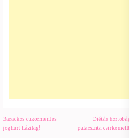
Bejegyzés
Barackos cukormentes
Diétás hortobágyi
navigáció
joghurt házilag!
palacsinta csirkemellből