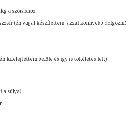
dkg a szóráshoz
zzsír (én vajjal készítettem, azzal könnyebb dolgozni)
n kifelejtettem belőle és így is tökéletes lett)
i a súlya)
r