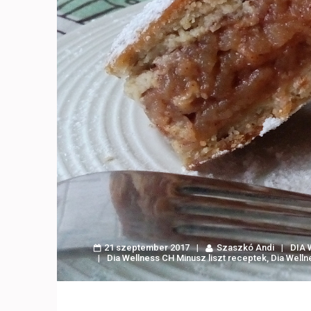
21 szeptember 2017
Szaszkó Andi
DIA 
Dia Wellness CH Minusz liszt receptek
,
Dia Well