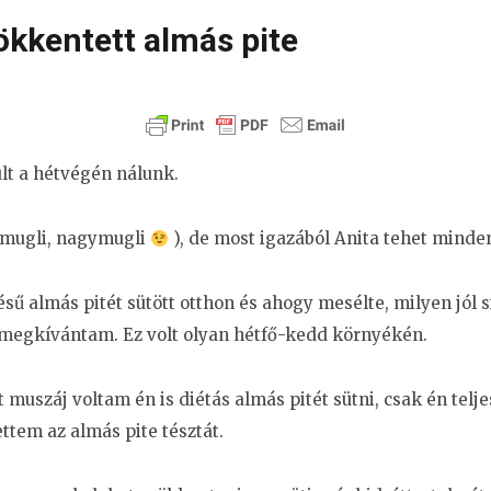
kkentett almás pite
lt a hétvégén nálunk.
ismugli, nagymugli
), de most igazából Anita tehet minde
rlésű almás pitét sütött otthon és ahogy mesélte, milyen jól 
 megkívántam. Ez volt olyan hétfő-kedd környékén.
muszáj voltam én is diétás almás pitét sütni, csak én teljes
ettem az almás pite tésztát.