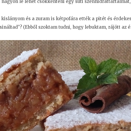
 nagyon le lehet csökkenteni egy süti szénhidráttartalmát
 a kislányom és a zuram is kétpofára ették a pitét és érd
ináltad”? (Ebből szoktam tudni, hogy lebuktam, rájött az é