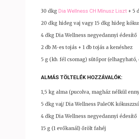
Dia Wellness CH Mínusz Liszt
30 dkg
+ 5 
20 dkg hideg vaj vagy 15 dkg hideg kókus
4 dkg Dia Wellness negyedannyi édesítő
2 db M-es tojás + 1 db tojás a kenéshez
5 g (kb. fél csomag) sütőpor (elhagyható, é
ALMÁS TÖLTELÉK HOZZÁVALÓK:
1,5 kg alma (pucolva, magház nélkül enny
5 dkg vaj/ Dia Wellness PaleOK kókuszzsí
4 dkg Dia Wellness negyedannyi édesítő
15 g (1 evőkanál) őrölt fahéj