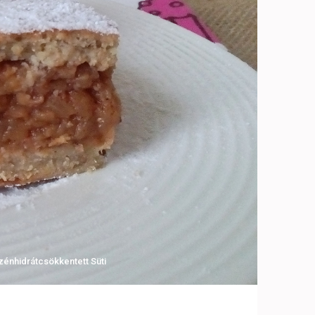
zénhidrátcsökkentett Süti