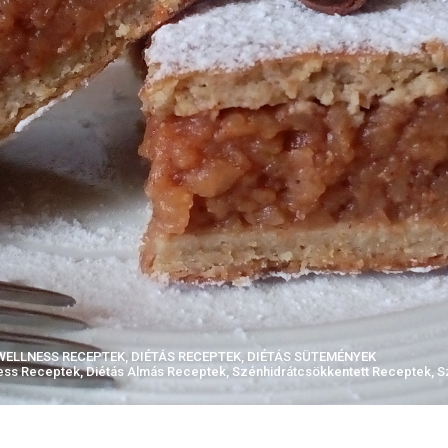
WELLNESS RECEPTEK
,
DIÉTÁS RECEPTEK
,
DIÉTÁS SÜTEMÉNYEK
ness Receptek
,
Diétás Almás Receptek
,
Szénhidrátcsökkentett Receptek
,
S