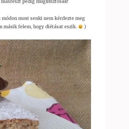
, másrészt pedig muglibiztosak!
ekes módon most senki nem kérdezte meg
n másik felem, hogy diétásat eszik.
)