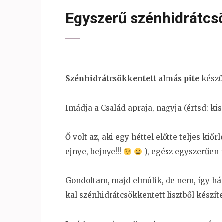
Egyszerű szénhidrátcsö
Szénhidrátcsökkentett almás pite
készü
Imádja a Család apraja, nagyja (értsd: k
Ő volt az, aki egy héttel előtte teljes kiő
ejnye, bejnye!!!
), egész egyszerűen
Gondoltam, majd elmúlik, de nem, így hát 
kal szénhidrátcsökkentett lisztből készít