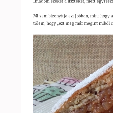
Imádom ezeket a liszteket, mert egyrészt
Mi sem bizonyítja ezt jobban, mint hogy
tőlem, hogy „ezt meg már megint miből cs