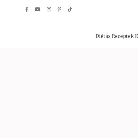
Skip
to
content
(Press
Diétás Receptek K
Enter)