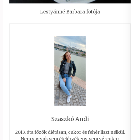
Lestyánné Barbara fotója
Szaszkó Andi
2013. óta főzök diétásan, cukor és fehér liszt nélkül.
Nem vagyok sem ételérzékeny, sem vércukor