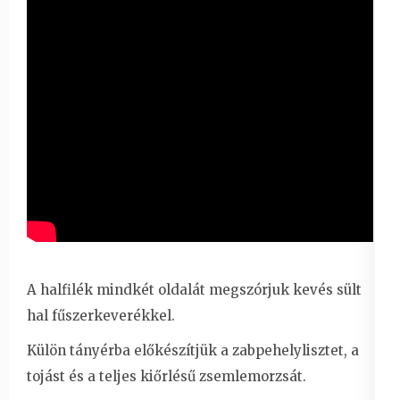
A halfilék mindkét oldalát megszórjuk kevés sült
hal fűszerkeverékkel.
Külön tányérba előkészítjük a zabpehelylisztet, a
tojást és a teljes kiőrlésű zsemlemorzsát.