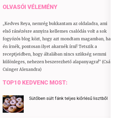
OLVASÓI VÉLEMÉNY
„Kedves Reya, nemrég bukkantam az oldaladra, ami
első ránézésre annyira kellemes csalódás volt a sok
fogyózós blog közt, hogy azt mondtam magamban, ha
én írnék, pontosan ilyet akarnék írni! Tetszik a
receptjeidben, hogy általában nincs szükség semmi
különleges, nehezen beszerezhető alapanyagra!” (Csáky
Csinger Alexandra)
TOP10 KEDVENC MOST:
Sütőben sült fánk teljes kiőrlésű lisztből