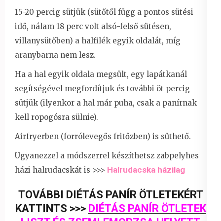
15-20 percig sütjük (sütőtől függ a pontos sütési
idő, nálam 18 perc volt alsó-felső sütésen,
villanysütőben) a halfilék egyik oldalát, míg
aranybarna nem lesz.
Ha a hal egyik oldala megsült, egy lapátkanál
segítségével megfordítjuk és további öt percig
sütjük (ilyenkor a hal már puha, csak a panírnak
kell ropogósra sülnie).
Airfryerben (forrólevegős fritőzben) is süthető.
Ugyanezzel a módszerrel készíthetsz zabpelyhes
Halrudacska házilag
házi halrudacskát is >>>
TOVÁBBI DIÉTÁS PANÍR ÖTLETEKÉRT
KATTINTS >>>
DIÉTÁS PANÍR ÖTLETEK