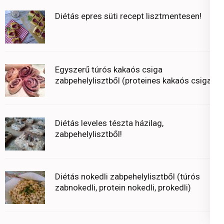
Diétás epres süti recept lisztmentesen!
Egyszerű túrós kakaós csiga
zabpehelylisztből (proteines kakaós csiga)
Diétás leveles tészta házilag,
zabpehelylisztből!
Diétás nokedli zabpehelylisztből (túrós
zabnokedli, protein nokedli, prokedli)