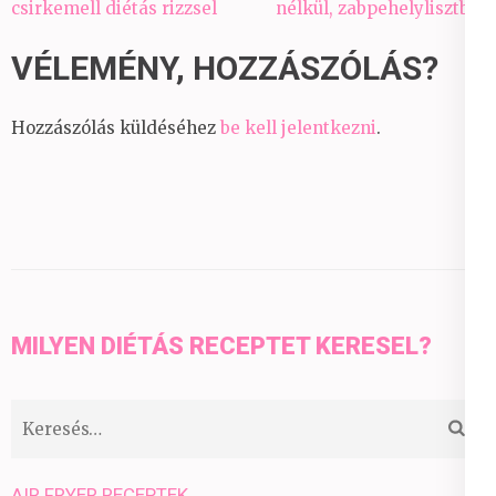
navigáció
csirkemell diétás rizzsel
nélkül, zabpehelylisztből
VÉLEMÉNY, HOZZÁSZÓLÁS?
Hozzászólás küldéséhez
be kell jelentkezni
.
MILYEN DIÉTÁS RECEPTET KERESEL?
Keresés:
AIR FRYER RECEPTEK