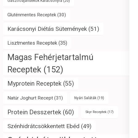
Gasztroajándékok Karácsonyra
(20)
Gluténmentes Receptek
(30)
Karácsonyi Diétás Sütemények
(51)
Lisztmentes Receptek
(35)
Magas Fehérjetartalmú
Receptek
(152)
Myprotein Receptek
(55)
Natúr Joghurt Recept
(31)
Nyári Saláták
(19)
Protein Desszertek
(60)
Skyr Receptek
(17)
Szénhidrátcsökkentett Ebéd
(49)