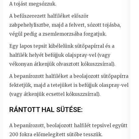
A tojást megsózzuk.
A befűszerezett halfiléket először
zabpehelylisztbe, majd a felvert, sózott tojásba,
végül pedig a zsemlemorzsába forgatjuk.
Egy lapos tepsit kibélelünk sütőpapírral és a
halfilék helyét befújjuk olajspray-vel (vagy
vékonyan átkenjük olvasztott kókuszzsírral).
A bepanírozott halfiléket a beolajozott sütőpapírra
fektetjük, majd a tetejüket is befújjuk olaspray-vel
(vagy átkenjük ecsettel kókuszzsírral).
RÁNTOTT HAL SÜTÉSE:
A bepanírozott, beolajozott halfilét tepsivel együtt
200 fokra előmelegített sütőbe tesszük.