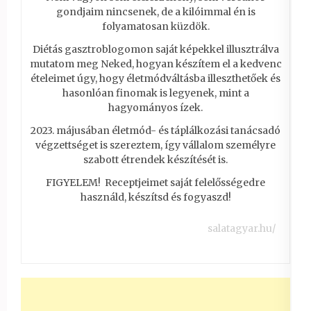
gondjaim nincsenek, de a kilóimmal én is
folyamatosan küzdök.
Diétás gasztroblogomon saját képekkel illusztrálva
mutatom meg Neked, hogyan készítem el a kedvenc
ételeimet úgy, hogy életmódváltásba illeszthetőek és
hasonlóan finomak is legyenek, mint a
hagyományos ízek.
2023. májusában életmód- és táplálkozási tanácsadó
végzettséget is szereztem, így vállalom személyre
szabott étrendek készítését is.
FIGYELEM! Receptjeimet saját felelősségedre
használd, készítsd és fogyaszd!
salatagyar.hu/