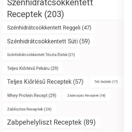
Szénhidrátcsökkentett
Receptek
(203)
Szénhidrátcsökkentett Reggeli
(47)
Szénhidrátcsökkentett Süti
(59)
Szénhidrátcsökkentett Tészta Ételek
(21)
Teljes Kiőrlésű Pékáru
(29)
Teljes Kiőrlésű Receptek
(57)
Téli Saláták
(17)
Whey Protein Recept
(29)
Zabkorpás Receptek
(18)
Zablisztes Receptek
(24)
Zabpehelyliszt Receptek
(89)