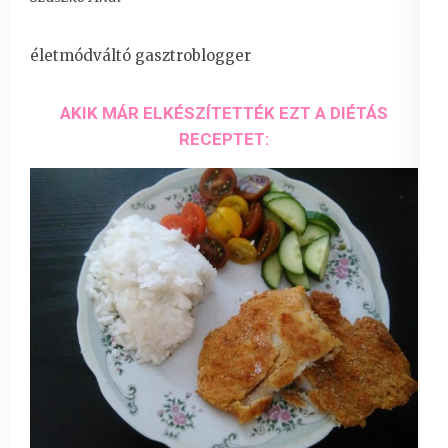
életmódváltó gasztroblogger
AKIK MÁR ELKÉSZÍTETTÉK EZT A DIÉTÁS
RECEPTET: