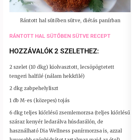
Rántott hal sütőben sütve, diétás panírban
RÁNTOTT HAL SÜTŐBEN SÜTVE RECEPT
HOZZÁVALÓK 2 SZELETHEZ:
2 szelet (10 dkg) kiolvasztott, lecsöpögtetett
tengeri halfilé (nálam hekkfilé)
2 dkg zabpehelyliszt
1 db M-es (közepes) tojás
6 dkg teljes kiőrlésű zsemlemorzsa (teljes kiőrlésű
száraz kenyér ledarálva húsdarálón, de
használható Dia Wellness panírmorzsa is, azzal
kevesebb szénhidrátot tartalmaz majd az étel)