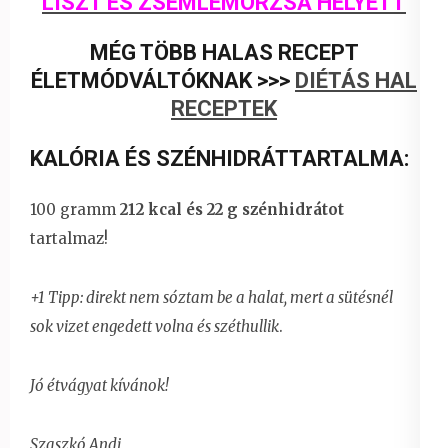
LISZT ÉS ZSEMLEMORZSA HELYETT
MÉG TÖBB HALAS RECEPT
ÉLETMÓDVÁLTÓKNAK >>>
DIÉTÁS HAL
RECEPTEK
KALÓRIA ÉS SZÉNHIDRÁTTARTALMA:
100 gramm
212 kcal és 22 g szénhidrátot
tartalmaz!
+1 Tipp: direkt nem sóztam be a halat, mert a sütésnél
sok vizet engedett volna és széthullik
.
Jó étvágyat kívánok!
Szaszkó Andi