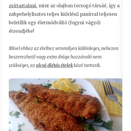
zsírtartalmú
, mint az olajban tocsogó társáé, így a
zabpehelylisztes teljes kiőrlésű panírral teljesen
beleillik egy életmódváltó (fogyni vágyó)
étrendjébe!
Mivel ehhez az ételhez semmilyen különleges, nehezen
beszerezhető vagy extra drága hozzávaló nem
szükséges, az
olcsó diétás ételek
közé tartozik.