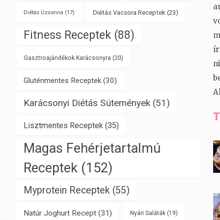
a
Diétás Vacsora Receptek
(23)
Diétás Uzsonna
(17)
v
Fitness Receptek
(88)
m
í
Gasztroajándékok Karácsonyra
(20)
n
b
Gluténmentes Receptek
(30)
A
Karácsonyi Diétás Sütemények
(51)
T
Lisztmentes Receptek
(35)
Magas Fehérjetartalmú
Receptek
(152)
Myprotein Receptek
(55)
Natúr Joghurt Recept
(31)
Nyári Saláták
(19)