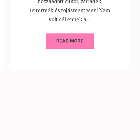
hozzáadott cukor, zsiradék,
tejtermék és tojásmentesen! Nem
volt cél ennek a …
READ MORE