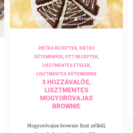
12 december 2022
Szaszkó Andi
,
DIÉTÁS RECEPTEK
DIÉTÁS
,
,
SÜTEMÉNYEK
FITT RECEPTEK
,
LISZTMENTES ÉTELEK
LISZTMENTES SÜTEMÉNYEK
3 HOZZÁVALÓS,
LISZTMENTES
MOGYORÓVAJAS
BROWNIE
Mogyoróvajas brownie liszt nélkül,