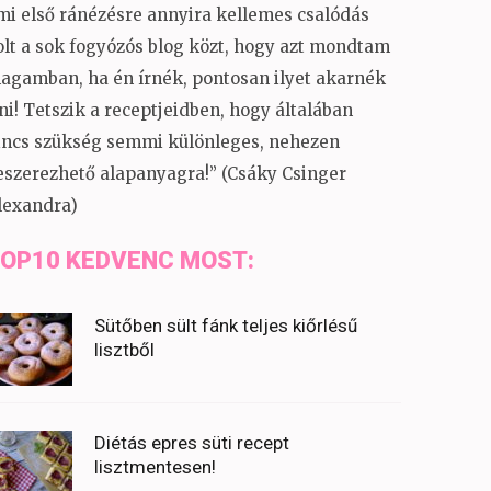
mi első ránézésre annyira kellemes csalódás
olt a sok fogyózós blog közt, hogy azt mondtam
agamban, ha én írnék, pontosan ilyet akarnék
rni! Tetszik a receptjeidben, hogy általában
incs szükség semmi különleges, nehezen
eszerezhető alapanyagra!” (Csáky Csinger
lexandra)
OP10 KEDVENC MOST:
Sütőben sült fánk teljes kiőrlésű
lisztből
Diétás epres süti recept
lisztmentesen!