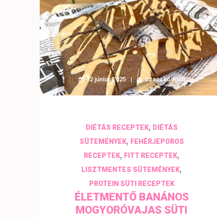
12 június 2025
Szaszkó Andi
,
DIÉTÁS RECEPTEK
DIÉTÁS
,
SÜTEMÉNYEK
FEHÉRJEPOROS
,
,
RECEPTEK
FITT RECEPTEK
,
LISZTMENTES SÜTEMÉNYEK
PROTEIN SÜTI RECEPTEK
ÉLETMENTŐ BANÁNOS
MOGYORÓVAJAS SÜTI