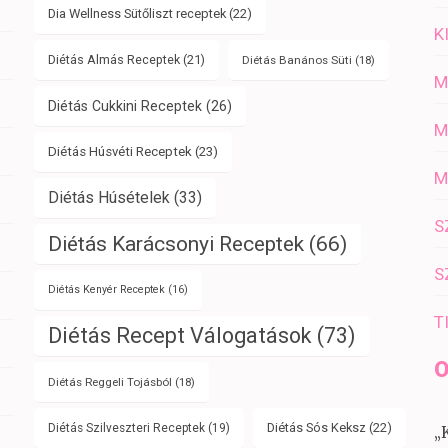
Dia Wellness Sütőliszt receptek
(22)
K
Diétás Almás Receptek
(21)
Diétás Banános Süti
(18)
M
Diétás Cukkini Receptek
(26)
M
Diétás Húsvéti Receptek
(23)
M
Diétás Húsételek
(33)
S
Diétás Karácsonyi Receptek
(66)
S
Diétás Kenyér Receptek
(16)
T
Diétás Recept Válogatások
(73)
O
Diétás Reggeli Tojásból
(18)
Diétás Sós Keksz
(22)
Diétás Szilveszteri Receptek
(19)
„