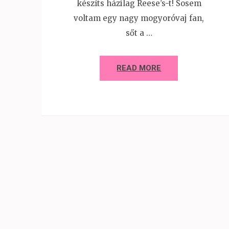
készíts házilag Reese’s-t! Sosem
voltam egy nagy mogyoróvaj fan,
sőt a …
READ MORE