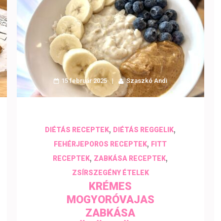
15 február 2025
Szaszkó Andi
,
,
DIÉTÁS RECEPTEK
DIÉTÁS REGGELIK
,
FEHÉRJEPOROS RECEPTEK
FITT
,
,
RECEPTEK
ZABKÁSA RECEPTEK
ZSÍRSZEGÉNY ÉTELEK
KRÉMES
MOGYORÓVAJAS
ZABKÁSA