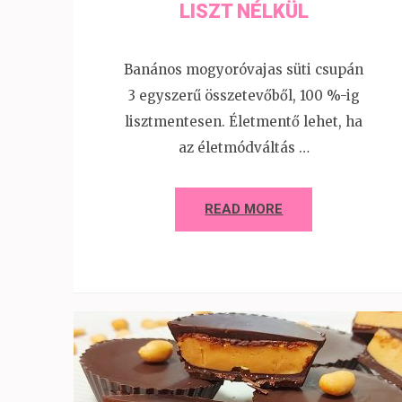
LISZT NÉLKÜL
Banános mogyoróvajas süti csupán
3 egyszerű összetevőből, 100 %-ig
lisztmentesen. Életmentő lehet, ha
az életmódváltás …
READ MORE