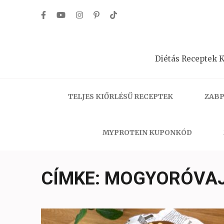
Skip
to
content
(Press
Diétás Receptek K
Enter)
TELJES KIŐRLÉSŰ RECEPTEK
ZABP
MYPROTEIN KUPONKÓD
CÍMKE:
MOGYORÓVAJ