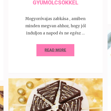
GYÜMÖLCSÖKKEL
Mogyoróvajas zabkása , amiben
minden megvan ahhoz, hogy jól
induljon a napod és ne egész …
READ MORE