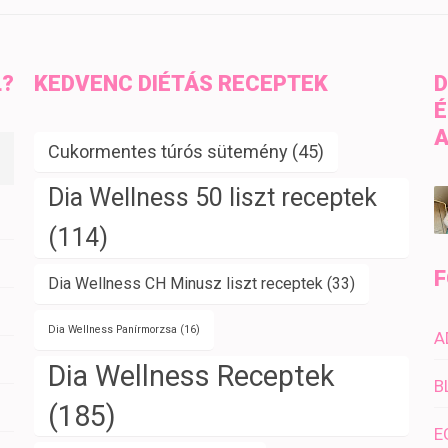
L?
KEDVENC DIÉTÁS RECEPTEK
D
É
A
Cukormentes túrós sütemény
(45)
Dia Wellness 50 liszt receptek
(114)
F
Dia Wellness CH Minusz liszt receptek
(33)
Dia Wellness Panírmorzsa
(16)
A
Dia Wellness Receptek
B
(185)
E