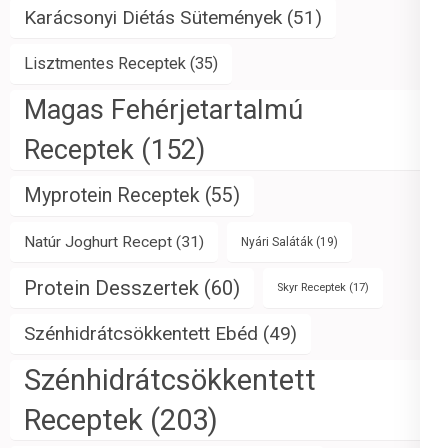
Karácsonyi Diétás Sütemények
(51)
Lisztmentes Receptek
(35)
Magas Fehérjetartalmú
Receptek
(152)
Myprotein Receptek
(55)
Natúr Joghurt Recept
(31)
Nyári Saláták
(19)
Protein Desszertek
(60)
Skyr Receptek
(17)
Szénhidrátcsökkentett Ebéd
(49)
Szénhidrátcsökkentett
Receptek
(203)