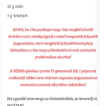
23 g zsírt
3 g fehérjét
Kérlek, ha chia pudingot vagy chia magból készült
ételeket eszel, mindig ügyelj a minél magasabb folyadék
fogyasztásra, mert megfelelő folyadékmennyiség
hiányában a chia mag székrekedést és más emésztési
problémákat okozhat!
A NÉBIH ajánlása szerint 15 grammnál (kb. 1 púpozott
evőkanál) többet nem érdemes naponta fogyasztani az
emésztési zavarok elkerülése érdekében!
Ha egyedül nem megy az életmódváltás, ne keseredj el,
SEGÍTEK!