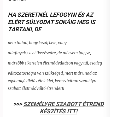
HA SZERETNÉL LEFOGYNI ÉS AZ
ELÉRT SÚLYODAT SOKÁIG MEG IS
TARTANI
,
DE
nem tudod, hogy kezdj bele, vagy
odafigyelsz az étkezésedre, de mégsem fogysz,
már több sikertelen életmódváltáson vagy túl, esetleg
változatosságra van szükséged, mert már unod az
egyhangú diétás ételeidet,
keress bátran személyre
szabott életmódváltó étrendért!
>>>
SZEMÉLYRE SZABOTT ÉTREND
KÉSZÍTÉS ITT!