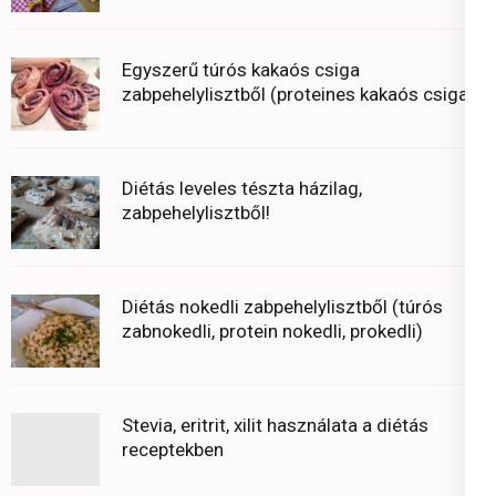
Egyszerű túrós kakaós csiga
zabpehelylisztből (proteines kakaós csiga)
Diétás leveles tészta házilag,
zabpehelylisztből!
Diétás nokedli zabpehelylisztből (túrós
zabnokedli, protein nokedli, prokedli)
Stevia, eritrit, xilit használata a diétás
receptekben