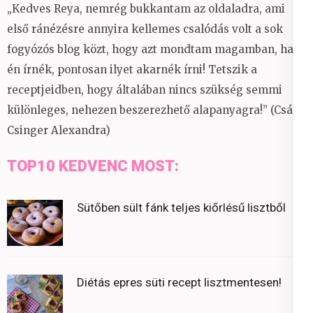
„Kedves Reya, nemrég bukkantam az oldaladra, ami
első ránézésre annyira kellemes csalódás volt a sok
fogyózós blog közt, hogy azt mondtam magamban, ha
én írnék, pontosan ilyet akarnék írni! Tetszik a
receptjeidben, hogy általában nincs szükség semmi
különleges, nehezen beszerezhető alapanyagra!” (Csáky
Csinger Alexandra)
TOP10 KEDVENC MOST:
Sütőben sült fánk teljes kiőrlésű lisztből
Diétás epres süti recept lisztmentesen!