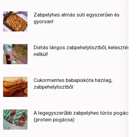
Zabpelyhes almás süti egyszerűen és
gyorsan!
Diétás lángos zabpehelylisztből, kelesztés
nélkül!
Cukormentes babapiskóta házilag,
zabpehelylisztből
A legegyszerűbb zabpelyhes túrós pogácsa
(protein pogácsa)