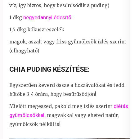
víz, így biztos, hogy besűrűsödik a puding)
negyedannyi édesítő
1 dkg
1,5 dkg kókuszreszelék
magok, aszalt vagy friss gyümölcsök ízlés szerint
(elhagyható)
CHIA PUDING KÉSZÍTÉSE:
Egyszerűen keverd össze a hozzávalókat és tedd
hűtőbe 3-4 órára, hogy besűrűsödjön!
diétás
Mielőtt megeszed, pakold meg ízlés szerint
gyümölcsökkel
,
magvakkal vagy eheted natúr,
gyümölcsök nélkül is!