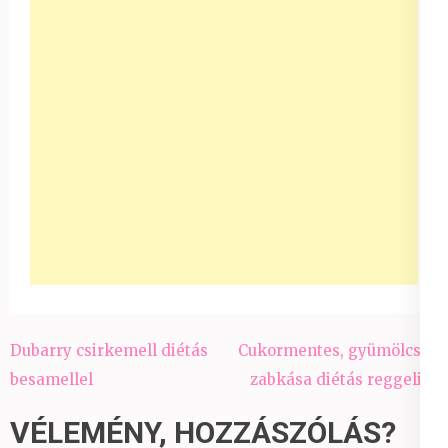
Bejegyzés
Dubarry csirkemell diétás
Cukormentes, gyümölcsös
navigáció
besamellel
zabkása diétás reggelire
VÉLEMÉNY, HOZZÁSZÓLÁS?