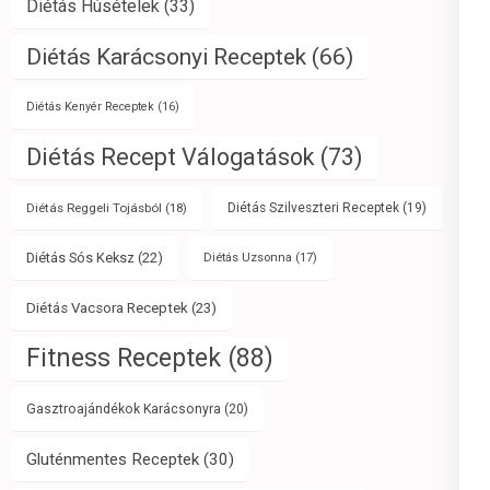
Diétás Húsételek
(33)
Diétás Karácsonyi Receptek
(66)
Diétás Kenyér Receptek
(16)
Diétás Recept Válogatások
(73)
Diétás Reggeli Tojásból
(18)
Diétás Szilveszteri Receptek
(19)
Diétás Sós Keksz
(22)
Diétás Uzsonna
(17)
Diétás Vacsora Receptek
(23)
Fitness Receptek
(88)
Gasztroajándékok Karácsonyra
(20)
Gluténmentes Receptek
(30)