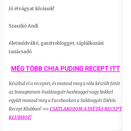
Jó étvágyat kívánok!
Szaszkó Andi
életmódváltó, gasztroblogger, táplálkozási
tanácsadó
MÉG TÖBB CHIA PUDING RECEPT ITT
Készítsd el a receptet, és mutasd meg a róla készült fotót
az Instagramon #salátagyár hashtaggel vagy linkkel
együtt
mutasd meg a Facebookon a Salátagyár Diétás
Recept Klubban! >>>
CSATLAKOZOM A
DIÉTÁS RECEPT
KLUBHOZ!