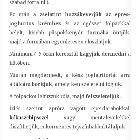
szabad forralni!).
Ez után a
zselatint hozzákeverjük az epres-
joghurtos krémhez
és az egészet folpackkal
bélelt, kisebb püspökkenyér
formába öntjük
,
majd a formában egyenletesen eloszlatjuk.
Minimum 4-5 órán keresztül
hagyjuk dermedni
a
hűtőben.
Miután megdermedt, a kész joghurttortát arra
a
tálcára borítjuk
, amelyiken szeletelni fogjuk.
A folpackot lehúzzuk róla, majd
felszeleteljük
.
Ízlés szerint apróra vágott eperdarabokkal,
kókuszchipsszel
vagy mentalevelekkel
díszíthetjük, cukormentes tejszínhabbal
tálaljuk
!