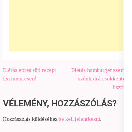
Bejegyzés
Diétás epres süti recept
Diétás hamburger zsemle
navigáció
lisztmentesen!
szénhidrátcsökkentett
lisztből
VÉLEMÉNY, HOZZÁSZÓLÁS?
Hozzászólás küldéséhez
be kell jelentkezni
.