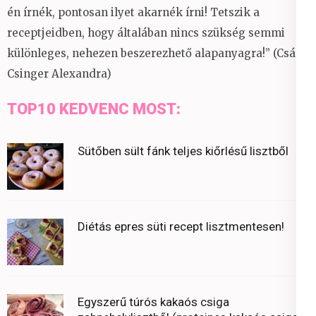
én írnék, pontosan ilyet akarnék írni! Tetszik a
receptjeidben, hogy általában nincs szükség semmi
különleges, nehezen beszerezhető alapanyagra!” (Csáky
Csinger Alexandra)
TOP10 KEDVENC MOST:
Sütőben sült fánk teljes kiőrlésű lisztből
Diétás epres süti recept lisztmentesen!
Egyszerű túrós kakaós csiga