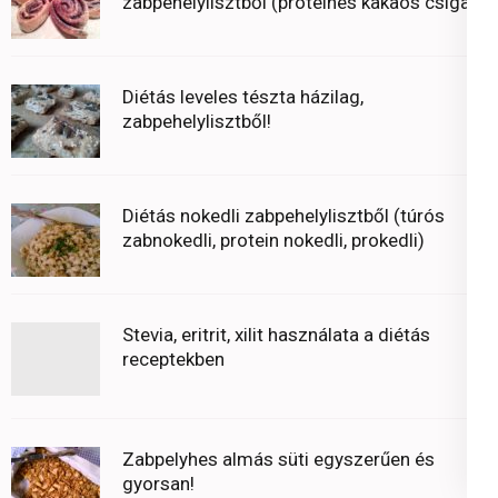
zabpehelylisztből (proteines kakaós csiga)
Diétás leveles tészta házilag,
zabpehelylisztből!
Diétás nokedli zabpehelylisztből (túrós
zabnokedli, protein nokedli, prokedli)
Stevia, eritrit, xilit használata a diétás
receptekben
Zabpelyhes almás süti egyszerűen és
gyorsan!