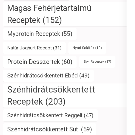
Magas Fehérjetartalmú
Receptek
(152)
Myprotein Receptek
(55)
Natúr Joghurt Recept
(31)
Nyári Saláták
(19)
Protein Desszertek
(60)
Skyr Receptek
(17)
Szénhidrátcsökkentett Ebéd
(49)
Szénhidrátcsökkentett
Receptek
(203)
Szénhidrátcsökkentett Reggeli
(47)
Szénhidrátcsökkentett Süti
(59)