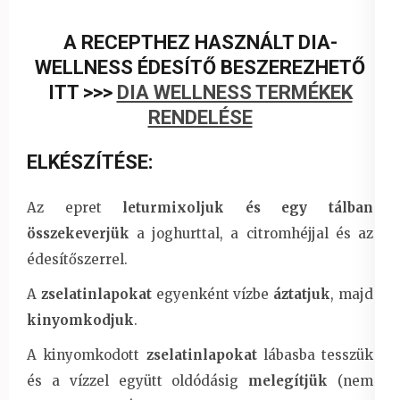
A RECEPTHEZ HASZNÁLT DIA-
WELLNESS ÉDESÍTŐ BESZEREZHETŐ
ITT >>>
DIA WELLNESS TERMÉKEK
RENDELÉSE
ELKÉSZÍTÉSE:
Az epret
leturmixoljuk és egy tálban
összekeverjük
a joghurttal, a citromhéjjal és az
édesítőszerrel.
A
zselatinlapokat
egyenként vízbe
áztatjuk
, majd
kinyomkodjuk
.
A kinyomkodott
zselatinlapokat
lábasba tesszük
és a vízzel együtt oldódásig
melegítjük
(nem