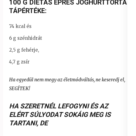
100 G DIÉTÁS EPRES JOGHURTTORTA
TÁPÉRTÉKE:
74 kcal és
6 g szénhidrát
2,5 g fehérje,
4,7 g zsír
Ha egyedül nem megy az életmódváltás, ne keseredj el,
SEGÍTEK!
HA SZERETNÉL LEFOGYNI ÉS AZ
ELÉRT SÚLYODAT SOKÁIG MEG IS
TARTANI
,
DE