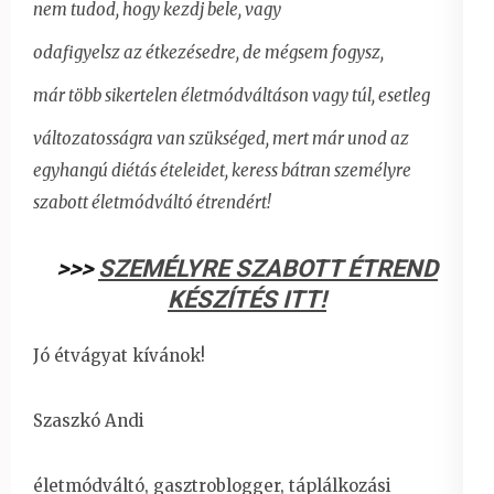
nem tudod, hogy kezdj bele, vagy
odafigyelsz az étkezésedre, de mégsem fogysz,
már több sikertelen életmódváltáson vagy túl, esetleg
változatosságra van szükséged, mert már unod az
egyhangú diétás ételeidet,
keress bátran személyre
szabott életmódváltó étrendért!
>>>
SZEMÉLYRE SZABOTT ÉTREND
KÉSZÍTÉS ITT!
Jó étvágyat kívánok!
Szaszkó Andi
életmódváltó, gasztroblogger, táplálkozási