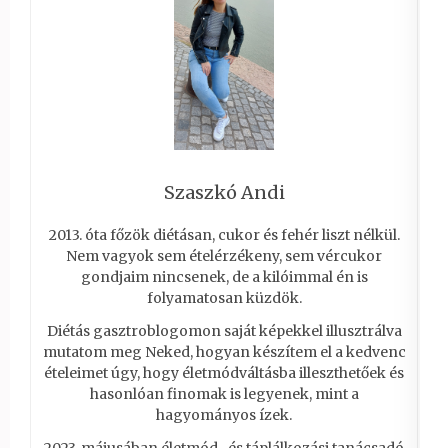
Szaszkó Andi
2013. óta főzök diétásan, cukor és fehér liszt nélkül.
Nem vagyok sem ételérzékeny, sem vércukor
gondjaim nincsenek, de a kilóimmal én is
folyamatosan küzdök.
Diétás gasztroblogomon saját képekkel illusztrálva
mutatom meg Neked, hogyan készítem el a kedvenc
ételeimet úgy, hogy életmódváltásba illeszthetőek és
hasonlóan finomak is legyenek, mint a
hagyományos ízek.
2023. májusában életmód- és táplálkozási tanácsadó