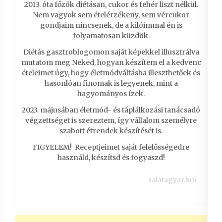
2013. óta főzök diétásan, cukor és fehér liszt nélkül.
Nem vagyok sem ételérzékeny, sem vércukor
gondjaim nincsenek, de a kilóimmal én is
folyamatosan küzdök.
Diétás gasztroblogomon saját képekkel illusztrálva
mutatom meg Neked, hogyan készítem el a kedvenc
ételeimet úgy, hogy életmódváltásba illeszthetőek és
hasonlóan finomak is legyenek, mint a
hagyományos ízek.
2023. májusában életmód- és táplálkozási tanácsadó
végzettséget is szereztem, így vállalom személyre
szabott étrendek készítését is.
FIGYELEM! Receptjeimet saját felelősségedre
használd, készítsd és fogyaszd!
salatagyar.hu/