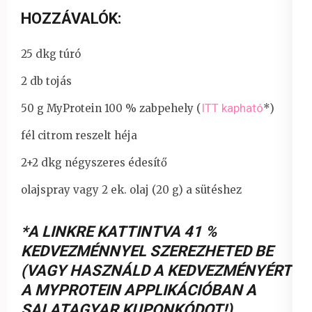
HOZZÁVALÓK:
25 dkg túró
2 db tojás
ITT kapható
50 g MyProtein 100 % zabpehely (
*)
fél citrom reszelt héja
2+2 dkg négyszeres édesítő
olajspray vagy 2 ek. olaj (20 g) a sütéshez
*A LINKRE KATTINTVA 41 %
KEDVEZMÉNNYEL SZEREZHETED BE
(VAGY HASZNÁLD A KEDVEZMÉNYÉRT
A MYPROTEIN APPLIKÁCIÓBAN A
SALATAGYAR KUPONKÓDOT!)