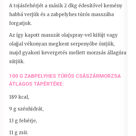
A tojásfehérjét a másik 2 dkg édesítővel kemény
habbá verjük és a zabpelyhes túrós masszába
forgatjuk.
Az így kapott masszát olajspray-vel kifújt vagy
olajjal vékonyan megkent serpenyőbe öntjük,
majd gyakori kevergetés mellett morzsás állagúra
sütjük.
100 G ZABPELYHES TÚRÓS CSÁSZÁRMORZSA
ÁTLAGOS TÁPÉRTÉKE:
189 kcal,
9 g szénhidrát,
13 g fehérje,
11 g zsír.