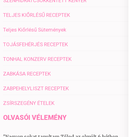
SZÉNHIDRÁTCSÖKKENTETT KENYÉR
TELJES KIŐRLÉSŰ RECEPTEK
Teljes Kiőrlésű Sütemények
TOJÁSFEHÉRJÉS RECEPTEK
TONHAL KONZERV RECEPTEK
ZABKÁSA RECEPTEK
ZABPEHELYLISZT RECEPTEK
ZSÍRSZEGÉNY ÉTELEK
OLVASÓI VÉLEMÉNY
"Nagyon sokat tanultam Tőled az elmúlt 6 hétben.