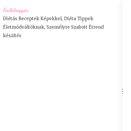
Skip
Salátagyár
to
Diétás Receptek Képekkel, Diéta Tippek
content
Életmódváltóknak, Személyre Szabott Étrend
(Press
készítés
Enter)