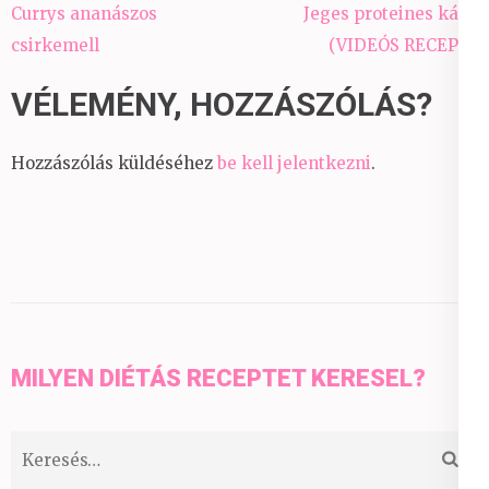
Bejegyzés
Currys ananászos
Jeges proteines kávé
navigáció
csirkemell
(VIDEÓS RECEPT)
VÉLEMÉNY, HOZZÁSZÓLÁS?
Hozzászólás küldéséhez
be kell jelentkezni
.
MILYEN DIÉTÁS RECEPTET KERESEL?
Keresés: