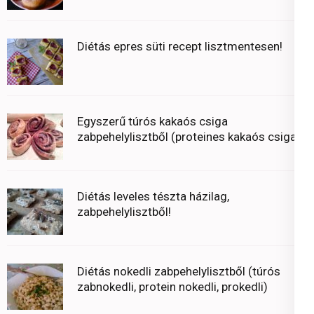
Diétás epres süti recept lisztmentesen!
Egyszerű túrós kakaós csiga
zabpehelylisztből (proteines kakaós csiga)
Diétás leveles tészta házilag,
zabpehelylisztből!
Diétás nokedli zabpehelylisztből (túrós
zabnokedli, protein nokedli, prokedli)