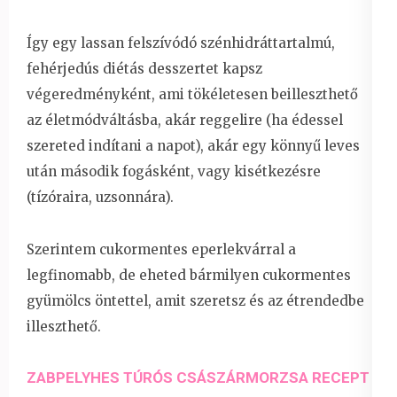
Így egy lassan felszívódó szénhidráttartalmú,
fehérjedús diétás desszertet kapsz
végeredményként, ami tökéletesen beilleszthető
az életmódváltásba, akár reggelire (ha édessel
szereted indítani a napot), akár egy könnyű leves
után második fogásként, vagy kisétkezésre
(tízóraira, uzsonnára).
Szerintem cukormentes eperlekvárral a
legfinomabb, de eheted bármilyen cukormentes
gyümölcs öntettel, amit szeretsz és az étrendedbe
illeszthető.
ZABPELYHES TÚRÓS CSÁSZÁRMORZSA RECEPT