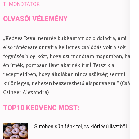
TI MONDTÁTOK
OLVASÓI VÉLEMÉNY
„Kedves Reya, nemrég bukkantam az oldaladra, ami
első ránézésre annyira kellemes csalódás volt a sok
fogyózós blog közt, hogy azt mondtam magamban, ha
én írnék, pontosan ilyet akarnék írni! Tetszik a
receptjeidben, hogy általában nincs szükség semmi
különleges, nehezen beszerezhető alapanyagra!” (Csáky
Csinger Alexandra)
TOP10 KEDVENC MOST:
Sütőben sült fánk teljes kiőrlésű lisztből