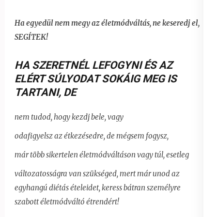
Ha egyedül nem megy az életmódváltás, ne keseredj el,
SEGÍTEK!
HA SZERETNÉL LEFOGYNI ÉS AZ
ELÉRT SÚLYODAT SOKÁIG MEG IS
TARTANI
,
DE
nem tudod, hogy kezdj bele, vagy
odafigyelsz az étkezésedre, de mégsem fogysz,
már több sikertelen életmódváltáson vagy túl, esetleg
változatosságra van szükséged, mert már unod az
egyhangú diétás ételeidet,
keress bátran személyre
szabott életmódváltó étrendért!