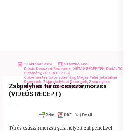
13 október 2024
Szaszkó Andi
Diétás Desszert Receptek
,
DIÉTÁS RECEPTEK
,
Diétás Túrós
Sütemény
,
FITT RECEPTEK
Cukormentes túrós sütemény
,
Magas Fehérjetartalmú
Receptek
,
Zabpehelyliszt Receptek
,
Zabpelyhes
Zabpelyhes túrós császármorzsa
Receptek
,
Zabpelyhes Sütemény
(VIDEÓS RECEPT)
Túrós császármorzsa gríz helyett zabpehellyel.