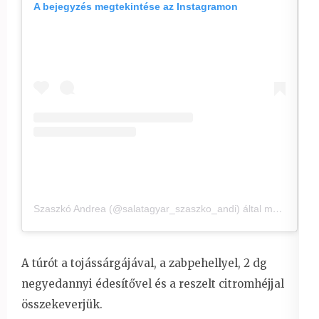
A bejegyzés megtekintése az Instagramon
Szaszkó Andrea (@salatagyar_szaszko_andi) által megosztott bejegyzés
A túrót a tojássárgájával, a zabpehellyel, 2 dg
negyedannyi édesítővel és a reszelt citromhéjjal
összekeverjük.