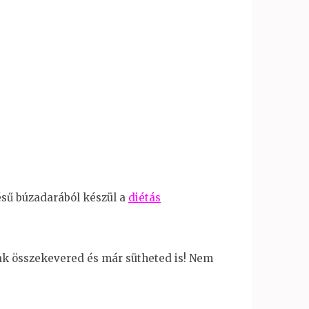
ésű búzadarából készül a
diétás
ak összekevered és már sütheted is! Nem