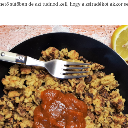
ető sütőben de azt tudnod kell, hogy a zsiradékot akkor 