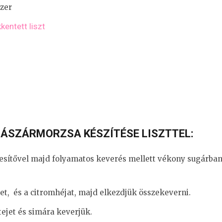
zer
entett liszt
ÁSZÁRMORZSA KÉSZÍTÉSE LISZTTEL:
esítővel majd folyamatos keverés mellett vékony sugárban 
et, és a citromhéjat, majd elkezdjük összekeverni.
ejet és simára keverjük.