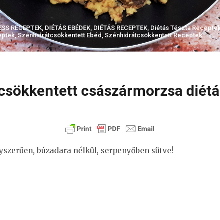
ESS RECEPTEK
,
DIÉTÁS EBÉDEK
,
DIÉTÁS RECEPTEK
,
Diétás Tészta Recepte
eptek
,
Szénhidrátcsökkentett Ebéd
,
Szénhidrátcsökkentett Receptek
sökkentett császármorzsa diétás 
szerűen, búzadara nélkül, serpenyőben sütve!