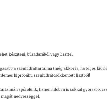
het készíteni, búzadarából vagy liszttel.
asabb a szénhidráttartalma (még akkor is, ha teljes kiőrl
 érdemes kipróbálni szénhidrátcsökkentett lisztből!
artalmán spórolunk, hanem időben is sokkal gyorsabb: cs
ja magát nedvességgel.