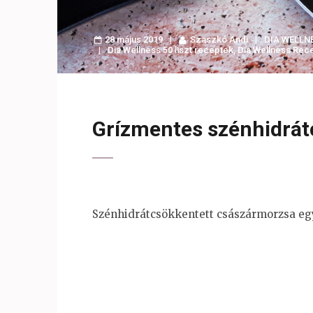
28 május 2019
Szaszkó Andi
DIA WELLN
Dia Wellness 50 liszt receptek
,
Dia Wellness Rec
Grízmentes szénhidrátc
Szénhidrátcsökkentett császármorzsa egy