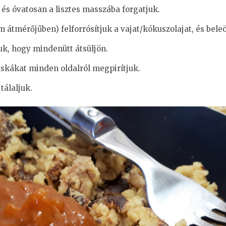
és óvatosan a lisztes masszába forgatjuk.
átmérőjűben) felforrósítjuk a vajat/kókuszolajat, és beleö
juk, hogy mindenütt átsüljön.
uskákat minden oldalról megpirítjuk.
tálaljuk.