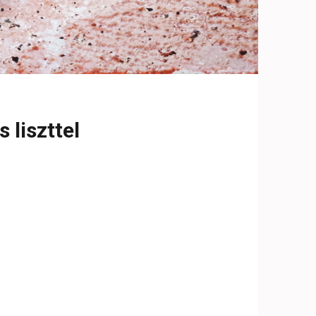
k
liszttel