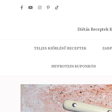
Skip
to
content
(Press
Diétás Receptek K
Enter)
TELJES KIŐRLÉSŰ RECEPTEK
ZABP
MYPROTEIN KUPONKÓD