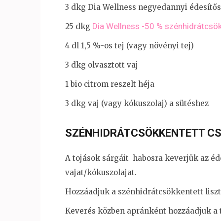
3 dkg Dia Wellness negyedannyi édesítős
Dia Wellness -50 % szénhidrátcsökk
25 dkg
4 dl 1,5 %-os tej (vagy növényi tej)
3 dkg olvasztott vaj
1 bio citrom reszelt héja
3 dkg vaj (vagy kókuszolaj) a sütéshez
SZÉNHIDRÁTCSÖKKENTETT CS
A tojások sárgáit habosra keverjük az éd
vajat/kókuszolajat.
Hozzáadjuk a szénhidrátcsökkentett liszt
Keverés közben apránként hozzáadjuk a t