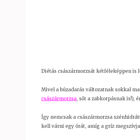
Diétás császármorzsát kétféleképpen is le
Mivel a búzadarás változatnak sokkal mag
császármorzsa
, sőt a zabkorpásnak is!),
Így nemcsak a császármorzsa szénhidrátt
kell várni egy órát, amíg a gríz megszív