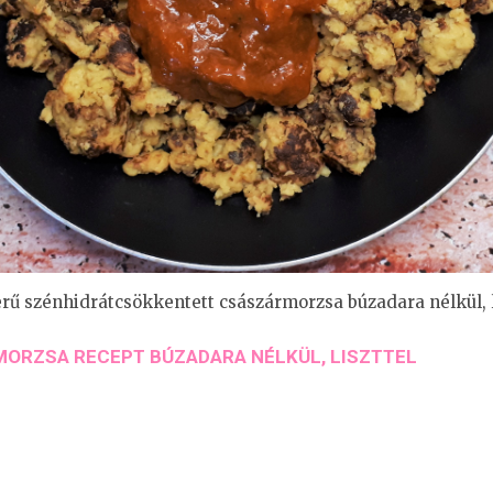
rű szénhidrátcsökkentett császármorzsa búzadara nélkül, l
ORZSA RECEPT BÚZADARA NÉLKÜL, LISZTTEL