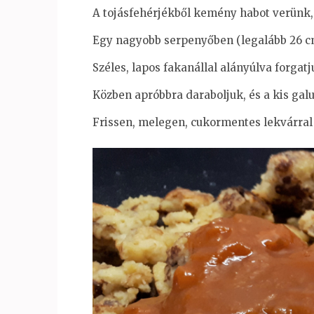
A tojásfehérjékből kemény habot verünk, 
Egy nagyobb serpenyőben (legalább 26 cm 
Széles, lapos fakanállal alányúlva forgat
Közben apróbbra daraboljuk, és a kis gal
Frissen, melegen, cukormentes lekvárral 