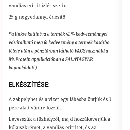
vaníliás eritrit ízlés szerint
25 g negyedannyi édesítő
*a linkre kattintva a termék 41 % kedvezménnyel
vásárolható meg (a kedvezmény a termék kosárba
tétele után a pénztárban látható VAGY használd a
MyProtein applikációban a SALATAGYAR
kuponkódot! )
ELKÉSZÍTÉSE:
A zabpelyhet és a vizet egy lábasba öntjük és 3
perc alatt sűrűre főzzük.
Levesszük a tűzhelyről, majd hozzákeverjük a
kókuszkrémet, a vaníliás eritritet, és az