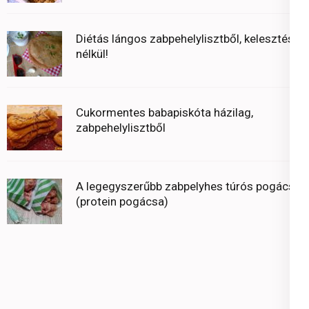
Diétás lángos zabpehelylisztből, kelesztés
nélkül!
Cukormentes babapiskóta házilag,
zabpehelylisztből
A legegyszerűbb zabpelyhes túrós pogácsa
(protein pogácsa)