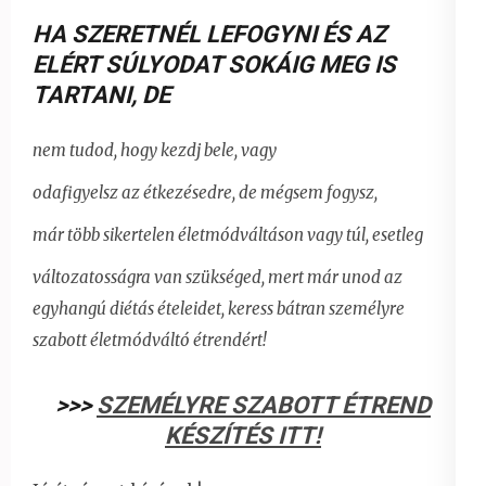
HA SZERETNÉL LEFOGYNI ÉS AZ
ELÉRT SÚLYODAT SOKÁIG MEG IS
TARTANI
,
DE
nem tudod, hogy kezdj bele, vagy
odafigyelsz az étkezésedre, de mégsem fogysz,
már több sikertelen életmódváltáson vagy túl, esetleg
változatosságra van szükséged, mert már unod az
egyhangú diétás ételeidet,
keress bátran személyre
szabott életmódváltó étrendért!
>>>
SZEMÉLYRE SZABOTT ÉTREND
KÉSZÍTÉS ITT!