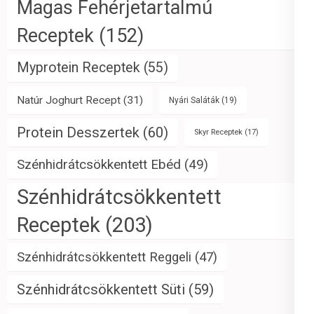
Magas Fehérjetartalmú
Receptek
(152)
Myprotein Receptek
(55)
Natúr Joghurt Recept
(31)
Nyári Saláták
(19)
Protein Desszertek
(60)
Skyr Receptek
(17)
Szénhidrátcsökkentett Ebéd
(49)
Szénhidrátcsökkentett
Receptek
(203)
Szénhidrátcsökkentett Reggeli
(47)
Szénhidrátcsökkentett Süti
(59)