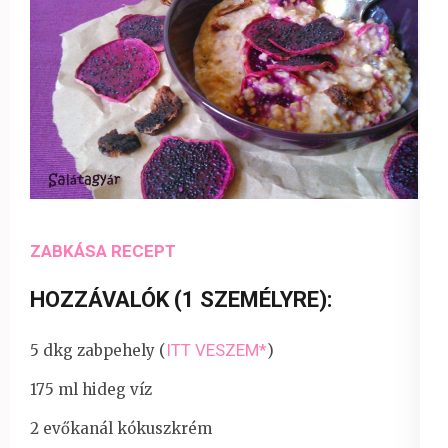
ZABKÁSA RECEPT
HOZZÁVALÓK (1 SZEMÉLYRE):
ITT VESZEM*
5 dkg zabpehely (
)
175 ml hideg víz
2 evőkanál kókuszkrém