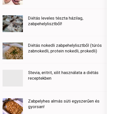
Diétás leveles tészta házilag,
zabpehelylisztből!
Diétás nokedli zabpehelylisztből (túrós
zabnokedli, protein nokedli, prokedli)
Stevia, eritrit, xilit használata a diétás
receptekben
Zabpelyhes almás süti egyszerűen és
gyorsan!