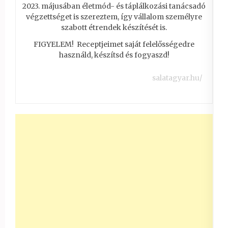
2023. májusában életmód- és táplálkozási tanácsadó
végzettséget is szereztem, így vállalom személyre
szabott étrendek készítését is.
FIGYELEM! Receptjeimet saját felelősségedre
használd, készítsd és fogyaszd!
salatagyar.hu/