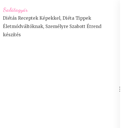
Skip
Salátagyár
to
Diétás Receptek Képekkel, Diéta Tippek
content
Életmódváltóknak, Személyre Szabott Étrend
(Press
készítés
Enter)