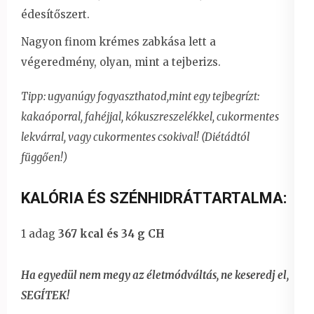
édesítőszert.
Nagyon finom krémes zabkása lett a
végeredmény, olyan, mint a tejberizs.
Tipp: ugyanúgy fogyaszthatod,mint egy tejbegrízt:
kakaóporral, fahéjjal, kókuszreszelékkel, cukormentes
lekvárral, vagy cukormentes csokival! (Diétádtól
függően!)
KALÓRIA ÉS SZÉNHIDRÁTTARTALMA:
1 adag
367 kcal és 34 g CH
Ha egyedül nem megy az életmódváltás, ne keseredj el,
SEGÍTEK!