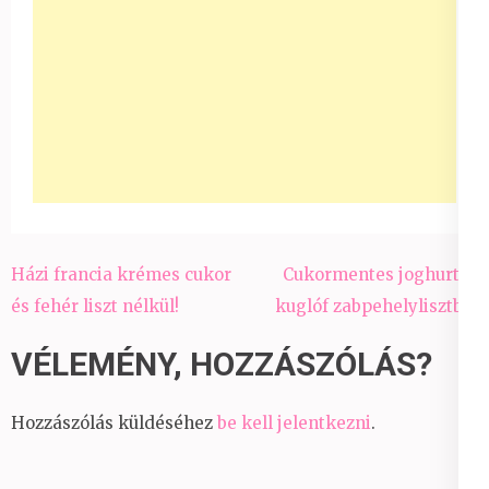
Bejegyzés
Házi francia krémes cukor
Cukormentes joghurtos
navigáció
és fehér liszt nélkül!
kuglóf zabpehelylisztből
VÉLEMÉNY, HOZZÁSZÓLÁS?
Hozzászólás küldéséhez
be kell jelentkezni
.