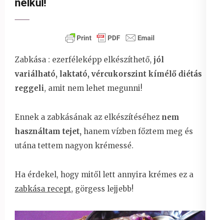
nélkül!
Zabkása : ezerféleképp elkészíthető,
jól
variálható, laktató, vércukorszint kímélő diétás
reggeli
, amit nem lehet megunni!
Ennek a zabkásának az elkészítéséhez
nem
használtam tejet,
hanem vízben főztem meg és
utána tettem nagyon krémessé.
Ha érdekel, hogy mitől lett annyira krémes ez a
zabkása recept
, görgess lejjebb!