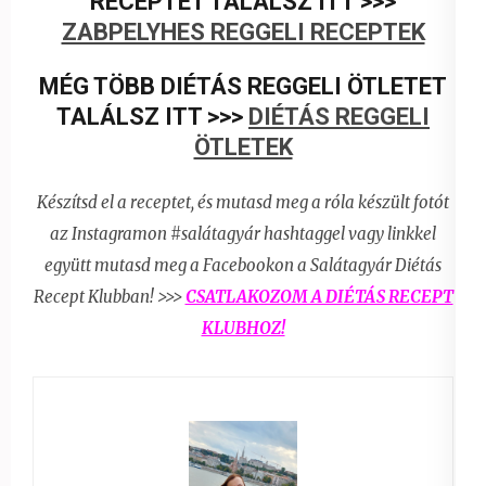
RECEPTET TALÁLSZ ITT >>>
ZABPELYHES REGGELI RECEPTEK
MÉG TÖBB DIÉTÁS REGGELI ÖTLETET
TALÁLSZ ITT >>>
DIÉTÁS REGGELI
ÖTLETEK
Készítsd el a receptet, és mutasd meg a róla készült fotót
az Instagramon #salátagyár hashtaggel vagy linkkel
együtt
mutasd meg a Facebookon a Salátagyár Diétás
Recept Klubban! >>>
CSATLAKOZOM A DIÉTÁS RECEPT
KLUBHOZ!