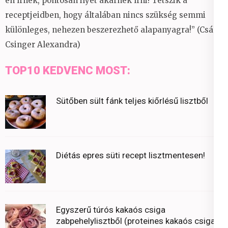
én írnék, pontosan ilyet akarnék írni! Tetszik a
receptjeidben, hogy általában nincs szükség semmi
különleges, nehezen beszerezhető alapanyagra!” (Csáky
Csinger Alexandra)
TOP10 KEDVENC MOST:
Sütőben sült fánk teljes kiőrlésű lisztből
Diétás epres süti recept lisztmentesen!
Egyszerű túrós kakaós csiga
zabpehelylisztből (proteines kakaós csiga)