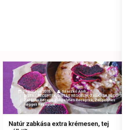
29 március 2015
Szaszkó Andi
DIÉTÁS RECEPTEK
,
DIÉTÁS REGGELIK
,
ZABKÁSA RECEPTEK
Zabkása Recept
,
Zabpelyhes Receptek
,
Zabpelyhes
Reggeli Receptek
Natúr zabkása extra krémesen, tej