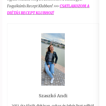
Fogyókúrás Recept Klubban! >>>
CSATLAKOZOM
A
DIÉTÁS RECEPT KLUBHOZ!
Szaszkó Andi
2013. óta főzök diétásan, cukor és fehér liszt nélkül.