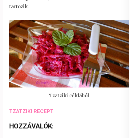
tartozik.
Tzatziki céklából
TZATZIKI RECEPT
HOZZÁVALÓK: