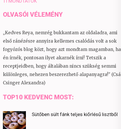
TI MONDTÁTOK
OLVASÓI VÉLEMÉNY
„Kedves Reya, nemrég bukkantam az oldaladra, ami
első ránézésre annyira kellemes csalódás volt a sok
fogyózós blog közt, hogy azt mondtam magamban, ha
én írnék, pontosan ilyet akarnék írni! Tetszik a
receptjeidben, hogy általában nincs szükség semmi
különleges, nehezen beszerezhető alapanyagra!” (Csáky
Csinger Alexandra)
TOP10 KEDVENC MOST:
Sütőben sült fánk teljes kiőrlésű lisztből