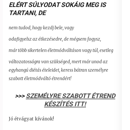
ELÉRT SÚLYODAT SOKÁIG MEG IS
TARTANI
,
DE
nem tudod, hogy kezdj bele, vagy
odafigyelsz az étkezésedre, de mégsem fogysz,
már több sikertelen életmódváltáson vagy túl, esetleg
változatosságra van szükséged, mert már unod az
egyhangú diétás ételeidet,
keress bátran személyre
szabott életmódváltó étrendért!
>>>
SZEMÉLYRE SZABOTT ÉTREND
KÉSZÍTÉS ITT!
Jó étvágyat kívánok!