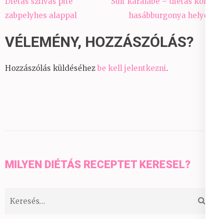
Bejegyzés
Diétás szilvás pite
Sült karalábé – diétás köret
navigáció
zabpelyhes alappal
hasábburgonya helyett
VÉLEMÉNY, HOZZÁSZÓLÁS?
Hozzászólás küldéséhez
be kell jelentkezni
.
MILYEN DIÉTÁS RECEPTET KERESEL?
Keresés: