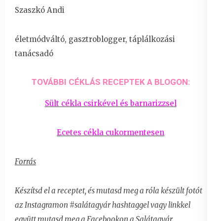
Szaszkó Andi
életmódváltó, gasztroblogger, táplálkozási
tanácsadó
TOVÁBBI CÉKLÁS RECEPTEK A BLOGON:
Sült cékla csirkével és barnarizzsel
Ecetes cékla cukormentesen
Forrás
Készítsd el a receptet, és mutasd meg a róla készült fotót
az Instagramon #salátagyár hashtaggel vagy linkkel
együtt
mutasd meg a Facebookon a Salátagyár