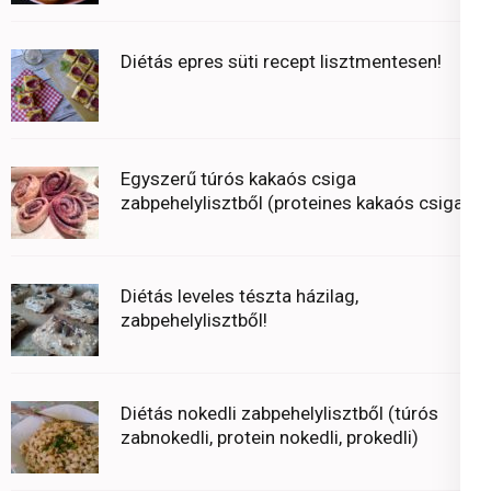
Diétás epres süti recept lisztmentesen!
Egyszerű túrós kakaós csiga
zabpehelylisztből (proteines kakaós csiga)
Diétás leveles tészta házilag,
zabpehelylisztből!
Diétás nokedli zabpehelylisztből (túrós
zabnokedli, protein nokedli, prokedli)