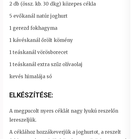
2 db (össz. kb. 30 dkg) közepes cékla
5 evőkanál natúr joghurt
1 gerezd fokhagyma
1 kávéskanál őrölt kömény
1 teáskanál vörösborecet
1 teáskanál extra szűz olívaolaj
kevés himalája só
ELKÉSZÍTÉSE:
A megpucolt nyers céklát nagy lyukú reszelőn
lereszeljük.
A céklához hozzákeverjük a joghurtot, a reszelt