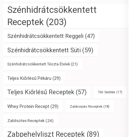
Szénhidrátcsökkentett
Receptek
(203)
Szénhidrátcsökkentett Reggeli
(47)
Szénhidrátcsökkentett Süti
(59)
Szénhidrátcsökkentett Tészta Ételek
(21)
Teljes Kiőrlésű Pékáru
(29)
Teljes Kiőrlésű Receptek
(57)
Téli Saláták
(17)
Whey Protein Recept
(29)
Zabkorpás Receptek
(18)
Zablisztes Receptek
(24)
Zabpehelyliszt Receptek
(89)