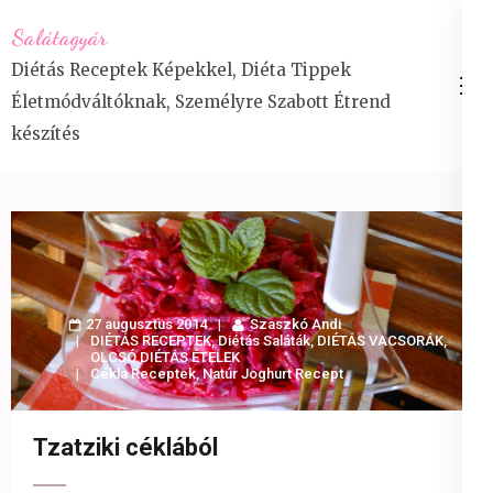
Skip
Salátagyár
to
Diétás Receptek Képekkel, Diéta Tippek
content
Életmódváltóknak, Személyre Szabott Étrend
(Press
készítés
Enter)
27 augusztus 2014
Szaszkó Andi
DIÉTÁS RECEPTEK
,
Diétás Saláták
,
DIÉTÁS VACSORÁK
,
OLCSÓ DIÉTÁS ÉTELEK
Cékla Receptek
,
Natúr Joghurt Recept
Tzatziki céklából