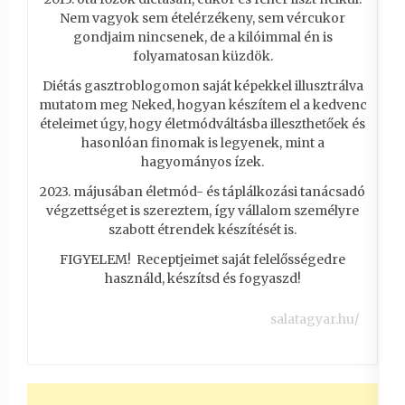
Nem vagyok sem ételérzékeny, sem vércukor
gondjaim nincsenek, de a kilóimmal én is
folyamatosan küzdök.
Diétás gasztroblogomon saját képekkel illusztrálva
mutatom meg Neked, hogyan készítem el a kedvenc
ételeimet úgy, hogy életmódváltásba illeszthetőek és
hasonlóan finomak is legyenek, mint a
hagyományos ízek.
2023. májusában életmód- és táplálkozási tanácsadó
végzettséget is szereztem, így vállalom személyre
szabott étrendek készítését is.
FIGYELEM! Receptjeimet saját felelősségedre
használd, készítsd és fogyaszd!
salatagyar.hu/