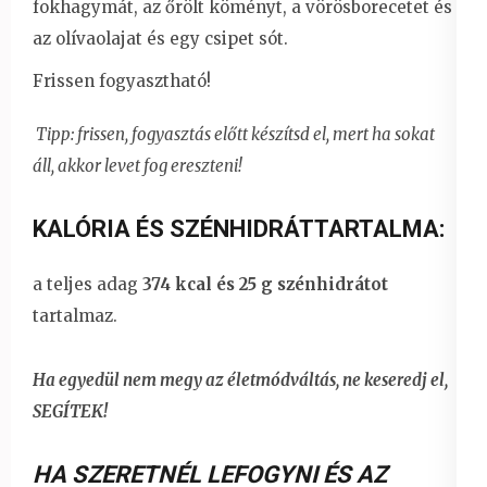
fokhagymát, az őrölt köményt, a vörösborecetet és
az olívaolajat és egy csipet sót.
Frissen fogyasztható!
Tipp: frissen, fogyasztás előtt készítsd el, mert ha sokat
áll, akkor levet fog ereszteni!
KALÓRIA ÉS SZÉNHIDRÁTTARTALMA:
a teljes adag
374 kcal és 25 g szénhidrátot
tartalmaz.
Ha egyedül nem megy az életmódváltás, ne keseredj el,
SEGÍTEK!
HA SZERETNÉL LEFOGYNI ÉS AZ