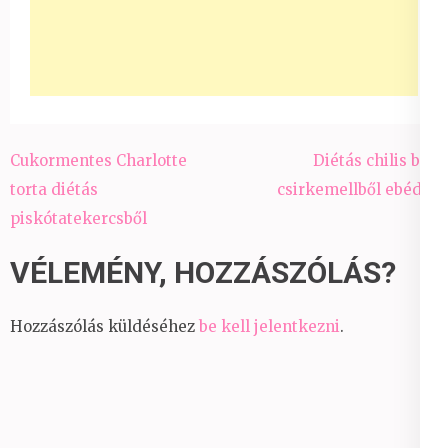
Bejegyzés
Cukormentes Charlotte
Diétás chilis bab
navigáció
torta diétás
csirkemellből ebédre
piskótatekercsből
VÉLEMÉNY, HOZZÁSZÓLÁS?
Hozzászólás küldéséhez
be kell jelentkezni
.