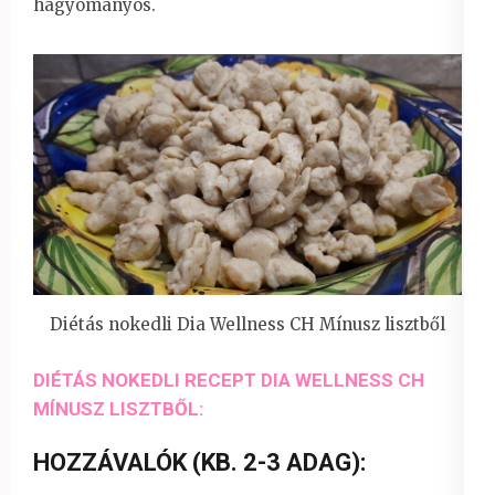
hagyományos.
Diétás nokedli Dia Wellness CH Mínusz lisztből
DIÉTÁS NOKEDLI RECEPT DIA WELLNESS CH
MÍNUSZ LISZTBŐL:
HOZZÁVALÓK (KB. 2-3 ADAG):