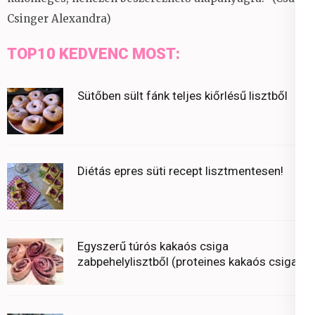
Csinger Alexandra)
TOP10 KEDVENC MOST:
Sütőben sült fánk teljes kiőrlésű lisztből
Diétás epres süti recept lisztmentesen!
Egyszerű túrós kakaós csiga
zabpehelylisztből (proteines kakaós csiga)