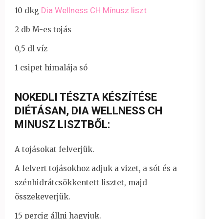
Dia Wellness CH Mínusz liszt
10 dkg
2 db M-es tojás
0,5 dl víz
1 csipet himalája só
NOKEDLI TÉSZTA KÉSZÍTÉSE
DIÉTÁSAN, DIA WELLNESS CH
MINUSZ LISZTBŐL:
A tojásokat felverjük.
A felvert tojásokhoz adjuk a vizet, a sót és a
szénhidrátcsökkentett lisztet, majd
összekeverjük.
15 percig állni hagyjuk.