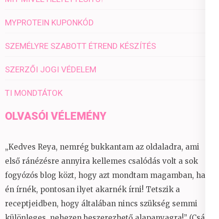
MYPROTEIN KUPONKÓD
SZEMÉLYRE SZABOTT ÉTREND KÉSZÍTÉS
SZERZŐI JOGI VÉDELEM
TI MONDTÁTOK
OLVASÓI VÉLEMÉNY
„Kedves Reya, nemrég bukkantam az oldaladra, ami
első ránézésre annyira kellemes csalódás volt a sok
fogyózós blog közt, hogy azt mondtam magamban, ha
én írnék, pontosan ilyet akarnék írni! Tetszik a
receptjeidben, hogy általában nincs szükség semmi
különleges, nehezen beszerezhető alapanyagra!” (Csáky