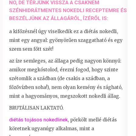
NO, DE TÉRJÜNK VISSZA A CSAKNEM
SZÉNHIDRÁTMENTES NOKEDLI RECEPTEMRE ÉS
BESZÉLJÜNK AZ ÁLLAGÁRÓL, ÍZÉRŐL IS:
a kifőzésnél úgy viselkedik ez a diétás nokedli,
mint egy angyal: gyönyörűen szaggatható és egy
szem sem főtt szét!
az íze semleges, az állaga pedig nagyon könnyű:
amikor megkóstolod, érezni fogod, hogy szinte
szétomlik a szádban (de csakis a szádban, a
főzővízben soha!), nem olyan kemény és rágható,
mint a hagyományos, megszokott nokedli állag.
BRUTÁLISAN LAKTATÓ.
diétás tojásos nokedlinek
, pörkölt mellé diétás
köretnek ugyanúgy alkalmas, mint a