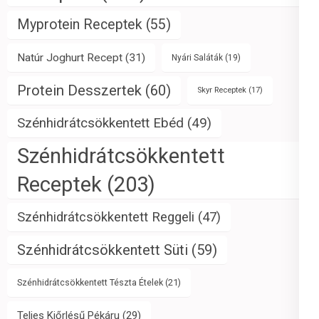
Myprotein Receptek
(55)
Natúr Joghurt Recept
(31)
Nyári Saláták
(19)
Protein Desszertek
(60)
Skyr Receptek
(17)
Szénhidrátcsökkentett Ebéd
(49)
Szénhidrátcsökkentett
Receptek
(203)
Szénhidrátcsökkentett Reggeli
(47)
Szénhidrátcsökkentett Süti
(59)
Szénhidrátcsökkentett Tészta Ételek
(21)
Teljes Kiőrlésű Pékáru
(29)