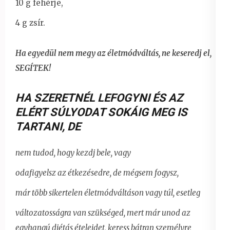
10 g fehérje,
4 g zsír.
Ha egyedül nem megy az életmódváltás, ne keseredj el,
SEGÍTEK!
HA SZERETNÉL LEFOGYNI ÉS AZ
ELÉRT SÚLYODAT SOKÁIG MEG IS
TARTANI
,
DE
nem tudod, hogy kezdj bele, vagy
odafigyelsz az étkezésedre, de mégsem fogysz,
már több sikertelen életmódváltáson vagy túl, esetleg
változatosságra van szükséged, mert már unod az
egyhangú diétás ételeidet,
keress bátran személyre