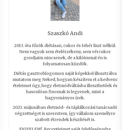
Szaszkó Andi
2013. óta főzök diétásan, cukor és fehér liszt nélkül.
Nem vagyok sem ételérzékeny, sem vércukor
gondjaim nincsenek, de a kilóimmal én is
folyamatosan küzdök.
Diétás gasztroblogomon saját képekkel illusztrálva
mutatom meg Neked, hogyan készítem el a kedvenc
ételeimet úgy, hogy életmódváltásba illeszthetőek és
hasonlóan finomak is legyenek, mint a
hagyományos ízek.
2023. májusában életmód- és táplálkozási tanácsadó
végzettséget is szereztem, így vállalom személyre
szabott étrendek készítését is.
FIGYELEM! Receptjeimet saját felelősségedre