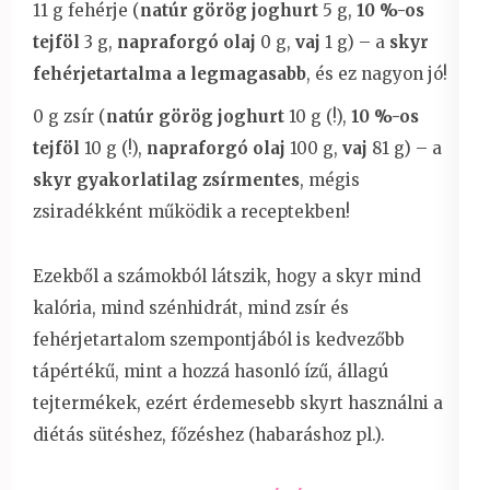
11 g fehérje (
natúr görög joghurt
5 g,
10 %-os
tejföl
3 g,
napraforgó olaj
0 g,
vaj
1 g) – a
skyr
fehérjetartalma a legmagasabb
, és ez nagyon jó!
0 g zsír (
natúr görög joghurt
10 g (!),
10 %-os
tejföl
10 g (!),
napraforgó olaj
100 g,
vaj
81 g) – a
skyr gyakorlatilag zsírmentes
, mégis
zsiradékként működik a receptekben!
Ezekből a számokból látszik, hogy a skyr mind
kalória, mind szénhidrát, mind zsír és
fehérjetartalom szempontjából is kedvezőbb
tápértékű, mint a hozzá hasonló ízű, állagú
tejtermékek, ezért érdemesebb skyrt használni a
diétás sütéshez, főzéshez (habaráshoz pl.).