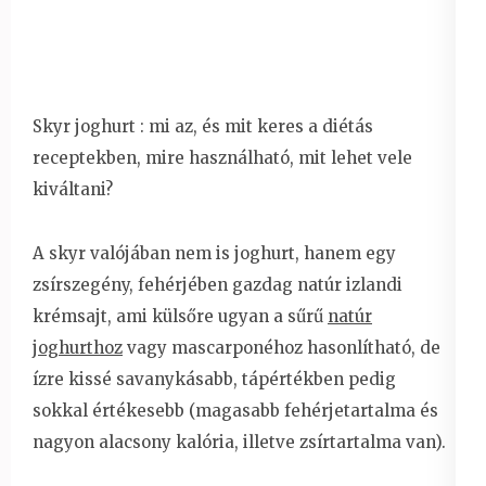
Skyr joghurt : mi az, és mit keres a diétás
receptekben, mire használható, mit lehet vele
kiváltani?
A skyr valójában nem is joghurt, hanem egy
zsírszegény, fehérjében gazdag natúr izlandi
krémsajt, ami külsőre ugyan a sűrű
natúr
joghurthoz
vagy mascarponéhoz hasonlítható, de
ízre kissé savanykásabb, tápértékben pedig
sokkal értékesebb (magasabb fehérjetartalma és
nagyon alacsony kalória, illetve zsírtartalma van).