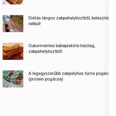
Diétás lángos zabpehelylisztből, kelesztés
nélkül!
Cukormentes babapiskóta házilag,
zabpehelylisztből
A legegyszerűbb zabpelyhes túrós pogácsa
(protein pogácsa)