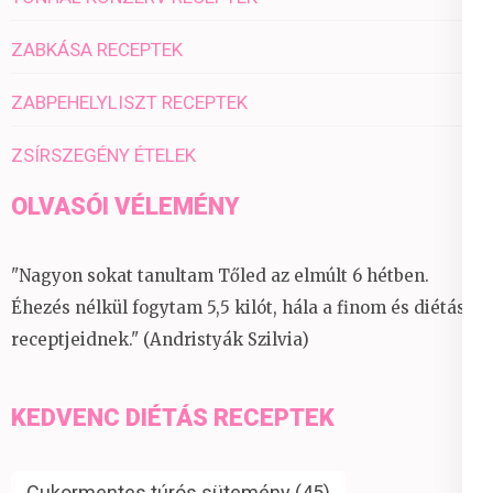
ZABKÁSA RECEPTEK
ZABPEHELYLISZT RECEPTEK
ZSÍRSZEGÉNY ÉTELEK
OLVASÓI VÉLEMÉNY
"Nagyon sokat tanultam Tőled az elmúlt 6 hétben.
Éhezés nélkül fogytam 5,5 kilót, hála a finom és diétás
receptjeidnek." (Andristyák Szilvia)
KEDVENC DIÉTÁS RECEPTEK
Cukormentes túrós sütemény
(45)