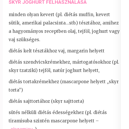
SKYR JOGHURT FELHASZNÁLÁSA
minden olyan kevert (pl. diétás muffin, kevert
sütik, amerikai palacsinta…stb.) tésztához, amihez
a hagyományos receptben olaj, tejföl, joghurt vagy
vaj szükséges.
diétás kelt tésztákhoz vaj, margarin helyett
diétás szendvicskrémekhez, mártogatósokhoz (pl.
skyr tzatziki) tejföl, natúr joghurt helyett,
diétás tortakrémekhez (mascarpone helyett „skyr
torta”)
diétás sajttortához (skyr sajttorta)
sütés nélküli diétás édességekhez (pl. diétás
tiramisuba szintén mascarpone helyett –
skyramisu