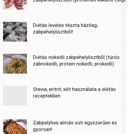
Diétás leveles tészta házilag,
zabpehelylisztből!
Diétás nokedli zabpehelylisztből (túrós
zabnokedli, protein nokedli, prokedli)
Stevia, eritrit, xilit használata a diétás
receptekben
Zabpelyhes almás süti egyszerűen és
gyorsan!