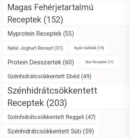
Magas Fehérjetartalmú
Receptek
(152)
Myprotein Receptek
(55)
Natúr Joghurt Recept
(31)
Nyári Saláták
(19)
Protein Desszertek
(60)
Skyr Receptek
(17)
Szénhidrátcsökkentett Ebéd
(49)
Szénhidrátcsökkentett
Receptek
(203)
Szénhidrátcsökkentett Reggeli
(47)
Szénhidrátcsökkentett Süti
(59)