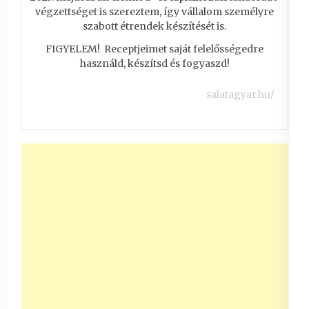
végzettséget is szereztem, így vállalom személyre
szabott étrendek készítését is.
FIGYELEM! Receptjeimet saját felelősségedre
használd, készítsd és fogyaszd!
salatagyar.hu/