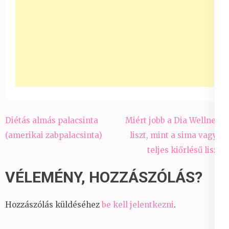
Bejegyzés
Diétás almás palacsinta
Miért jobb a Dia Wellness
navigáció
(amerikai zabpalacsinta)
liszt, mint a sima vagy a
teljes kiőrlésű liszt?
VÉLEMÉNY, HOZZÁSZÓLÁS?
Hozzászólás küldéséhez
be kell jelentkezni
.