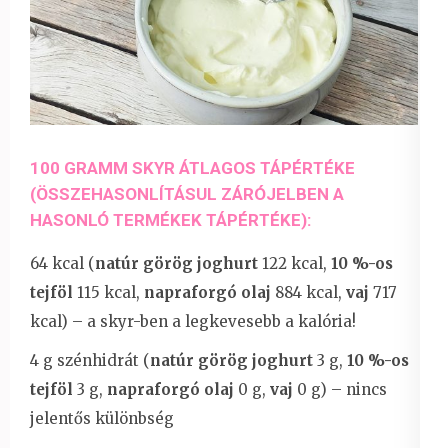
100 GRAMM SKYR ÁTLAGOS TÁPÉRTÉKE
(ÖSSZEHASONLÍTÁSUL ZÁRÓJELBEN A
HASONLÓ TERMÉKEK TÁPÉRTÉKE):
64 kcal (
natúr görög joghurt
122 kcal,
10 %-os
tejföl
115 kcal,
napraforgó olaj
884 kcal,
vaj
717
kcal) – a skyr-ben a legkevesebb a kalória!
4 g szénhidrát (
natúr görög joghurt
3 g,
10 %-os
tejföl
3 g,
napraforgó olaj
0 g,
vaj
0 g) – nincs
jelentős különbség