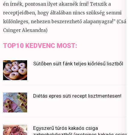
én írnék, pontosan ilyet akarnék írni! Tetszik a
receptjeidben, hogy általában nincs szükség semmi
különleges, nehezen beszerezhető alapanyagra!” (Csáky
Csinger Alexandra)
TOP10 KEDVENC MOST:
Sütőben sült fánk teljes kiőrlésű lisztből
Diétás epres süti recept lisztmentesen!
Egyszerű túrós kakaós csiga
zabpehelylisztből (proteines kakaós csiga)