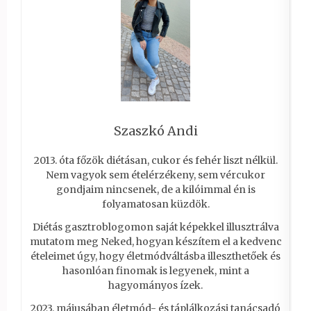
Szaszkó Andi
2013. óta főzök diétásan, cukor és fehér liszt nélkül.
Nem vagyok sem ételérzékeny, sem vércukor
gondjaim nincsenek, de a kilóimmal én is
folyamatosan küzdök.
Diétás gasztroblogomon saját képekkel illusztrálva
mutatom meg Neked, hogyan készítem el a kedvenc
ételeimet úgy, hogy életmódváltásba illeszthetőek és
hasonlóan finomak is legyenek, mint a
hagyományos ízek.
2023. májusában életmód- és táplálkozási tanácsadó