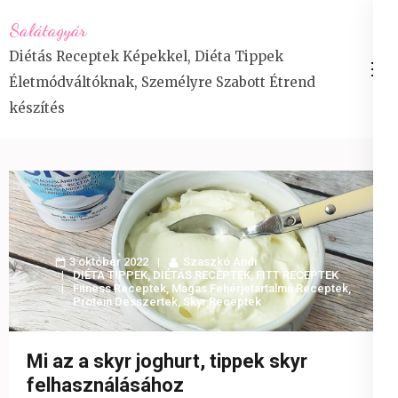
Skip
Salátagyár
to
Diétás Receptek Képekkel, Diéta Tippek
content
Életmódváltóknak, Személyre Szabott Étrend
(Press
készítés
Enter)
3 október 2022
Szaszkó Andi
DIÉTA TIPPEK
,
DIÉTÁS RECEPTEK
,
FITT RECEPTEK
Fitness Receptek
,
Magas Fehérjetartalmú Receptek
,
Protein Desszertek
,
Skyr Receptek
Mi az a skyr joghurt, tippek skyr
felhasználásához