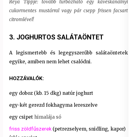
Reya Tippje: tovább turbózható egy kávéskanálnyi
cukormentes mustárral vagy pár csepp frissen facsart
citromlével!
3. JOGHURTOS
SALÁTAÖNTET
A legismertebb és legegyszerűbb salátaöntetek
egyike, amiben nem lehet csalódni.
HOZZÁVALÓK:
egy doboz (kb. 15 dkg) natúr joghurt
egy-két gerezd fokhagyma lereszelve
egy csipet
himalája só
friss zöldfűszerek
(petrezselyem, snidling, kapor)