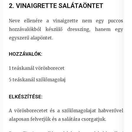
2. VINAIGRETTE SALÁTAÖNTET
Neve ellenére a vinaigrette nem egy puccos
hozzávalókból készülő dresszing, hanem egy
egyszerű alapöntet.
HOZZÁVALÓK:
1 teáskanál vörösborecet
5 teáskanál szőlőmagolaj
ELKÉSZÍTÉSE:
A vörösborecetet és a szőlőmagolajat habverővel
alaposan felverjük és a salátára csorgatjuk.