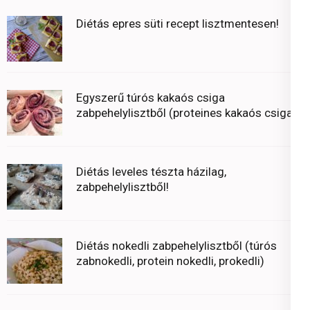
Diétás epres süti recept lisztmentesen!
Egyszerű túrós kakaós csiga
zabpehelylisztből (proteines kakaós csiga)
Diétás leveles tészta házilag,
zabpehelylisztből!
Diétás nokedli zabpehelylisztből (túrós
zabnokedli, protein nokedli, prokedli)