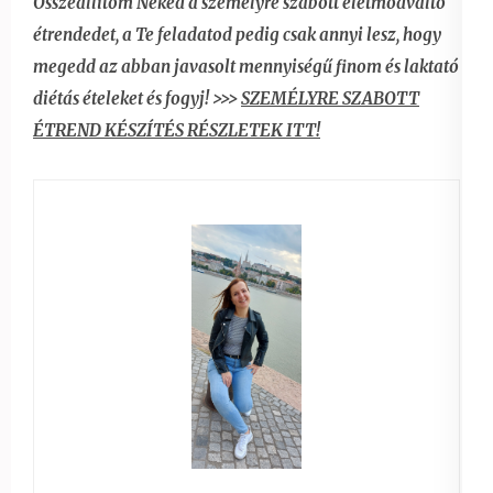
Összeállítom Neked a személyre szabott életmódváltó
étrendedet, a Te feladatod pedig csak annyi lesz, hogy
megedd az abban javasolt mennyiségű finom és laktató
diétás ételeket és fogyj! >>>
SZEMÉLYRE SZABOTT
ÉTREND KÉSZÍTÉS RÉSZLETEK ITT!