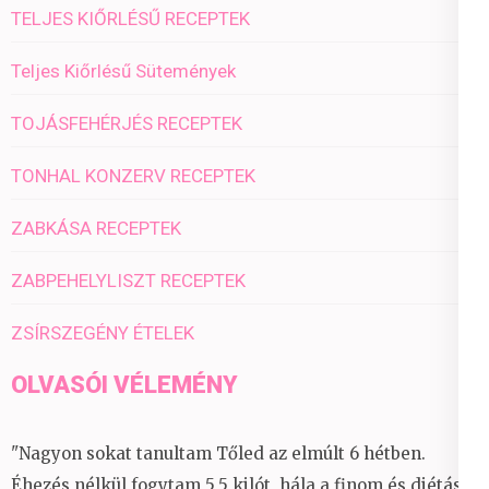
TELJES KIŐRLÉSŰ RECEPTEK
Teljes Kiőrlésű Sütemények
TOJÁSFEHÉRJÉS RECEPTEK
TONHAL KONZERV RECEPTEK
ZABKÁSA RECEPTEK
ZABPEHELYLISZT RECEPTEK
ZSÍRSZEGÉNY ÉTELEK
OLVASÓI VÉLEMÉNY
"Nagyon sokat tanultam Tőled az elmúlt 6 hétben.
Éhezés nélkül fogytam 5,5 kilót, hála a finom és diétás