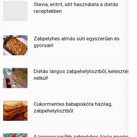
Stevia, eritrit, xilit használata a diétás
receptekben
Zabpelyhes almás süti egyszerűen és
gyorsan!
Diétás lángos zabpehelylisztből, kelesztés
nélkül!
Cukormentes babapiskóta házilag,
zabpehelylisztből
A legegyszerűbb zabpelyhes túrós pogácsa