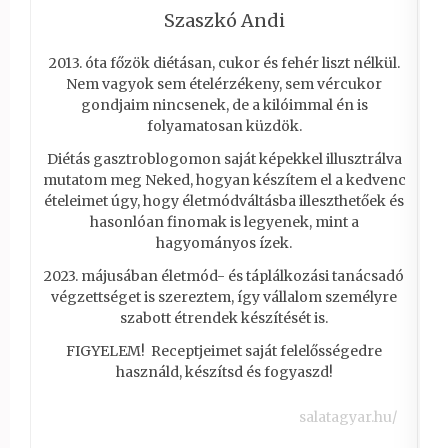
Szaszkó Andi
2013. óta főzök diétásan, cukor és fehér liszt nélkül.
Nem vagyok sem ételérzékeny, sem vércukor
gondjaim nincsenek, de a kilóimmal én is
folyamatosan küzdök.
Diétás gasztroblogomon saját képekkel illusztrálva
mutatom meg Neked, hogyan készítem el a kedvenc
ételeimet úgy, hogy életmódváltásba illeszthetőek és
hasonlóan finomak is legyenek, mint a
hagyományos ízek.
2023. májusában életmód- és táplálkozási tanácsadó
végzettséget is szereztem, így vállalom személyre
szabott étrendek készítését is.
FIGYELEM! Receptjeimet saját felelősségedre
használd, készítsd és fogyaszd!
salatagyar.hu/