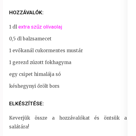
HOZZÁVALÓK:
extra szűz olívaolaj
1 dl
0,5 dl balzsamecet
1 evőkanál cukormentes mustár
1 gerezd zúzott fokhagyma
egy csipet himalája só
késhegynyi őrölt bors
ELKÉSZÍTÉSE:
Keverjük össze a hozzávalókat és öntsük a
salátára!