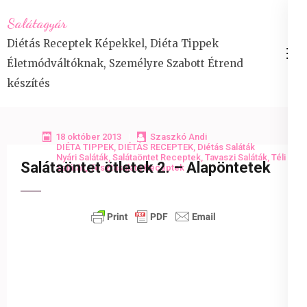
Skip
Salátagyár
to
Diétás Receptek Képekkel, Diéta Tippek
content
Életmódváltóknak, Személyre Szabott Étrend
(Press
készítés
Enter)
18 október 2013
Szaszkó Andi
DIÉTA TIPPEK
,
DIÉTÁS RECEPTEK
,
Diétás Saláták
Nyári Saláták
,
Salátaöntet Receptek
,
Tavaszi Saláták
,
Téli
Salátaöntet ötletek 2. – Alapöntetek
Saláták
,
Tésztasaláta Receptek