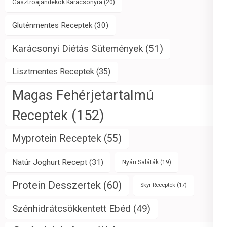
Gasztroajándékok Karácsonyra
(20)
Gluténmentes Receptek
(30)
Karácsonyi Diétás Sütemények
(51)
Lisztmentes Receptek
(35)
Magas Fehérjetartalmú
Receptek
(152)
Myprotein Receptek
(55)
Natúr Joghurt Recept
(31)
Nyári Saláták
(19)
Protein Desszertek
(60)
Skyr Receptek
(17)
Szénhidrátcsökkentett Ebéd
(49)