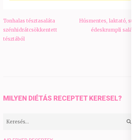
Bejegyzés
Tonhalas tésztasaláta
Húsmentes, laktató, sült
navigáció
szénhidrátcsökkentett
édeskrumpli saláta
tésztából
MILYEN DIÉTÁS RECEPTET KERESEL?
Keresés: