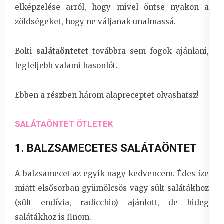
elképzelése arról, hogy mivel öntse nyakon a
zöldségeket, hogy ne váljanak unalmassá.
Bolti
salátaöntetet
továbbra sem fogok ajánlani,
legfeljebb valami hasonlót.
Ebben a részben három alapreceptet olvashatsz!
SALÁTAÖNTET ÖTLETEK
1. BALZSAMECETES SALÁTAÖNTET
A balzsamecet az egyik nagy kedvencem. Édes íze
miatt elsősorban gyümölcsös vagy sült salátákhoz
(sült endívia, radicchio) ajánlott, de hideg
salátákhoz is finom.