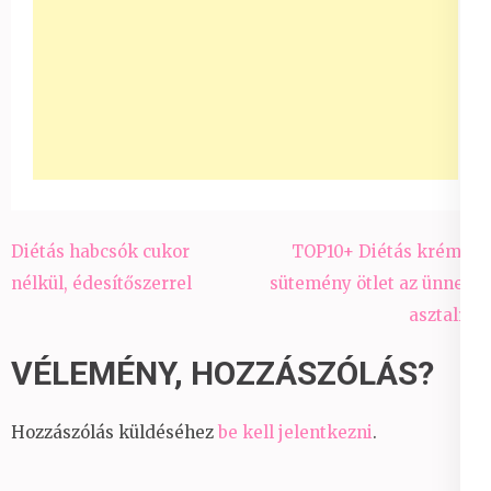
Bejegyzés
Diétás habcsók cukor
TOP10+ Diétás krémes
navigáció
nélkül, édesítőszerrel
sütemény ötlet az ünnepi
asztalra!
VÉLEMÉNY, HOZZÁSZÓLÁS?
Hozzászólás küldéséhez
be kell jelentkezni
.