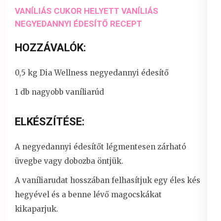
VANÍLIÁS CUKOR HELYETT VANÍLIÁS
NEGYEDANNYI ÉDESÍTŐ RECEPT
HOZZÁVALÓK:
0,5 kg Dia Wellness negyedannyi édesítő
1 db nagyobb vaníliarúd
ELKÉSZÍTÉSE:
A negyedannyi édesítőt légmentesen zárható
üvegbe vagy dobozba öntjük.
A vaníliarudat hosszában felhasítjuk egy éles kés
hegyével és a benne lévő magocskákat
kikaparjuk.