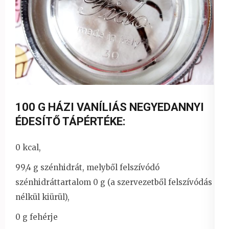
100 G HÁZI VANÍLIÁS NEGYEDANNYI
ÉDESÍTŐ TÁPÉRTÉKE:
0 kcal,
99,4 g szénhidrát, melyből felszívódó
szénhidráttartalom 0 g (a szervezetből felszívódás
nélkül kiürül),
0 g fehérje