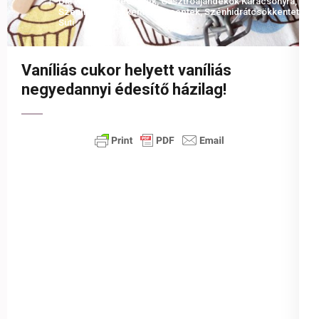
Dia Wellness Receptek
,
Gasztroajándékok Karácsonyra
,
Szénhidrátcsökkentett Receptek
,
Szénhidrátcsökkentett
Süti
Vaníliás cukor helyett vaníliás
negyedannyi édesítő házilag!