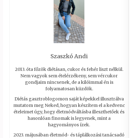
Szaszkó Andi
2013. óta főzök diétásan, cukor és fehér liszt nélkül.
Nem vagyok sem ételérzékeny, sem vércukor
gondjaim nincsenek, de a kilóimmal én is
folyamatosan küzdök.
Diétás gasztroblogomon saját képekkel illusztrálva
mutatom meg Neked, hogyan készítem el a kedvenc
ételeimet úgy, hogy életmódváltásba illeszthetőek és
hasonlóan finomak is legyenek, mint a
hagyományos ízek.
2023. májusában életmód- és táplálkozási tanácsadó