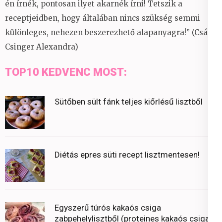
én írnék, pontosan ilyet akarnék írni! Tetszik a
receptjeidben, hogy általában nincs szükség semmi
különleges, nehezen beszerezhető alapanyagra!” (Csáky
Csinger Alexandra)
TOP10 KEDVENC MOST:
Sütőben sült fánk teljes kiőrlésű lisztből
Diétás epres süti recept lisztmentesen!
Egyszerű túrós kakaós csiga
zabpehelylisztből (proteines kakaós csiga)