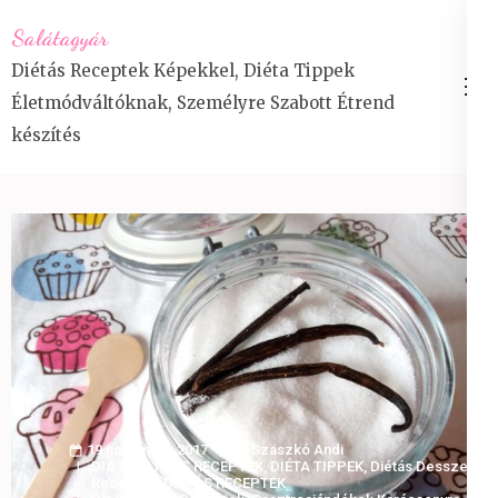
Skip
Salátagyár
to
Diétás Receptek Képekkel, Diéta Tippek
content
Életmódváltóknak, Személyre Szabott Étrend
(Press
készítés
Enter)
19 november 2017
Szaszkó Andi
DIA WELLNESS RECEPTEK
,
DIÉTA TIPPEK
,
Diétás Desszert
Receptek
,
DIÉTÁS RECEPTEK