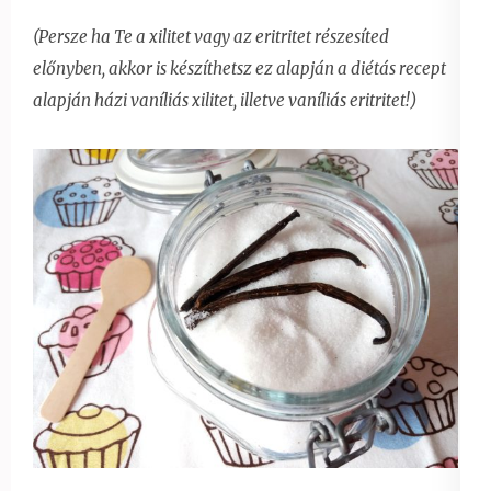
(Persze ha Te a xilitet vagy az eritritet részesíted
előnyben, akkor is készíthetsz ez alapján a diétás recept
alapján házi vaníliás xilitet, illetve vaníliás eritritet!)