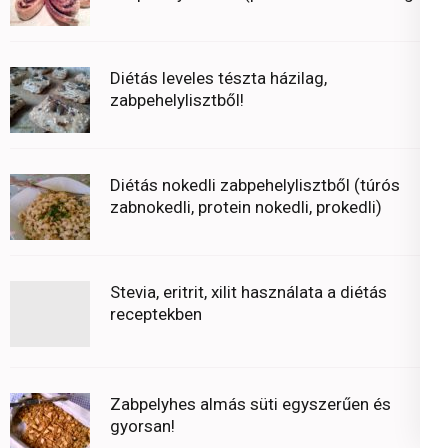
Diétás leveles tészta házilag,
zabpehelylisztből!
Diétás nokedli zabpehelylisztből (túrós
zabnokedli, protein nokedli, prokedli)
Stevia, eritrit, xilit használata a diétás
receptekben
Zabpelyhes almás süti egyszerűen és
gyorsan!