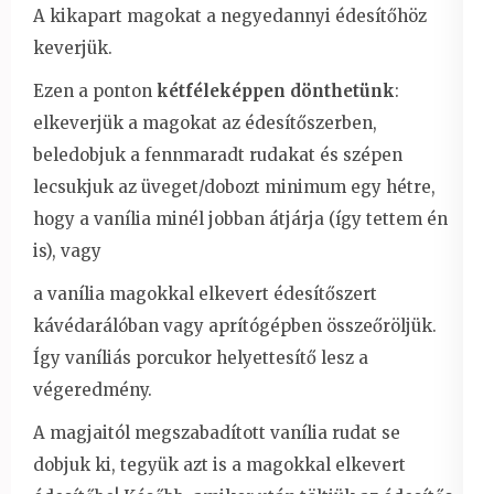
A kikapart magokat a negyedannyi édesítőhöz
keverjük.
Ezen a ponton
kétféleképpen dönthetünk
:
elkeverjük a magokat az édesítőszerben,
beledobjuk a fennmaradt rudakat és szépen
lecsukjuk az üveget/dobozt minimum egy hétre,
hogy a vanília minél jobban átjárja (így tettem én
is), vagy
a vanília magokkal elkevert édesítőszert
kávédarálóban vagy aprítógépben összeőröljük.
Így vaníliás porcukor helyettesítő lesz a
végeredmény.
A magjaitól megszabadított vanília rudat se
dobjuk ki, tegyük azt is a magokkal elkevert