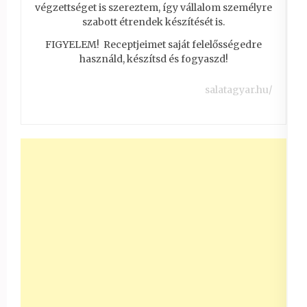
végzettséget is szereztem, így vállalom személyre
szabott étrendek készítését is.
FIGYELEM! Receptjeimet saját felelősségedre
használd, készítsd és fogyaszd!
salatagyar.hu/