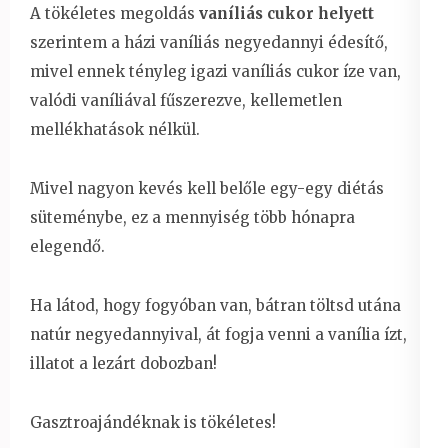
A tökéletes megoldás
vaníliás cukor helyett
szerintem a házi vaníliás negyedannyi édesítő,
mivel ennek tényleg igazi vaníliás cukor íze van,
valódi vaníliával fűszerezve, kellemetlen
mellékhatások nélkül.
Mivel nagyon kevés kell belőle egy-egy diétás
süteménybe, ez a mennyiség több hónapra
elegendő.
Ha látod, hogy fogyóban van, bátran töltsd utána
natúr negyedannyival, át fogja venni a vanília ízt,
illatot a lezárt dobozban!
Gasztroajándéknak is tökéletes!