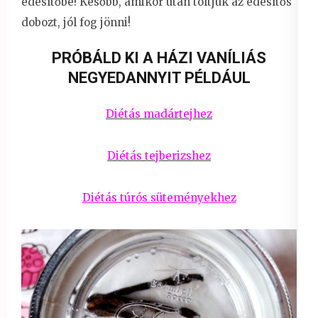
édesítőbe! Később, amikor után töltjük az édesítős
dobozt, jól fog jönni!
PRÓBÁLD KI A HÁZI VANÍLIÁS
NEGYEDANNYIT PÉLDÁUL
Diétás madártejhez
Diétás tejberizshez
Diétás túrós süteményekhez