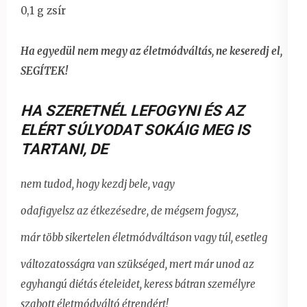
0,1 g zsír
Ha egyedül nem megy az életmódváltás, ne keseredj el,
SEGÍTEK!
HA SZERETNÉL LEFOGYNI ÉS AZ
ELÉRT SÚLYODAT SOKÁIG MEG IS
TARTANI
,
DE
nem tudod, hogy kezdj bele, vagy
odafigyelsz az étkezésedre, de mégsem fogysz,
már több sikertelen életmódváltáson vagy túl, esetleg
változatosságra van szükséged, mert már unod az
egyhangú diétás ételeidet,
keress bátran személyre
szabott életmódváltó étrendért!