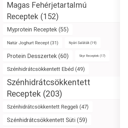
Magas Fehérjetartalmú
Receptek
(152)
Myprotein Receptek
(55)
Natúr Joghurt Recept
(31)
Nyári Saláták
(19)
Protein Desszertek
(60)
Skyr Receptek
(17)
Szénhidrátcsökkentett Ebéd
(49)
Szénhidrátcsökkentett
Receptek
(203)
Szénhidrátcsökkentett Reggeli
(47)
Szénhidrátcsökkentett Süti
(59)