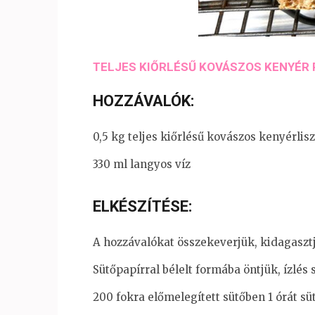
TELJES KIŐRLÉSŰ KOVÁSZOS KENYÉR
HOZZÁVALÓK:
0,5 kg teljes kiőrlésű kovászos kenyérlisz
330 ml langyos víz
ELKÉSZÍTÉSE:
A hozzávalókat összekeverjük, kidagasztj
Sütőpapírral bélelt formába öntjük, ízlés
200 fokra előmelegített sütőben 1 órát süt