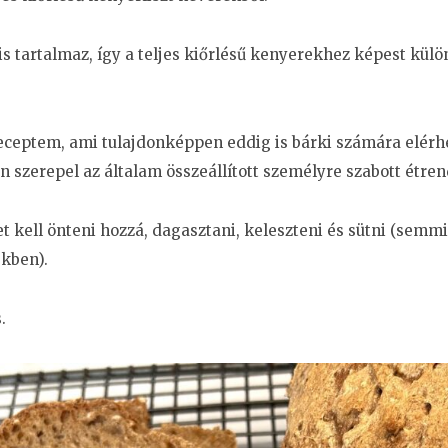
 is tartalmaz, így a teljes kiőrlésű kenyerekhez képest kül
receptem, ami tulajdonképpen eddig is bárki számára elérhe
n szerepel az általam összeállított személyre szabott étren
t kell önteni hozzá, dagasztani, keleszteni és sütni (semm
ékben).
.