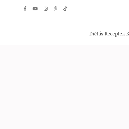
Skip
to
content
(Press
Diétás Receptek K
Enter)