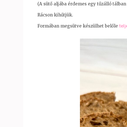
(A sütő aljába érdemes egy tűzálló tálban
Rácson kihűtjük.
tel
Formában megsütve készülhet belőle