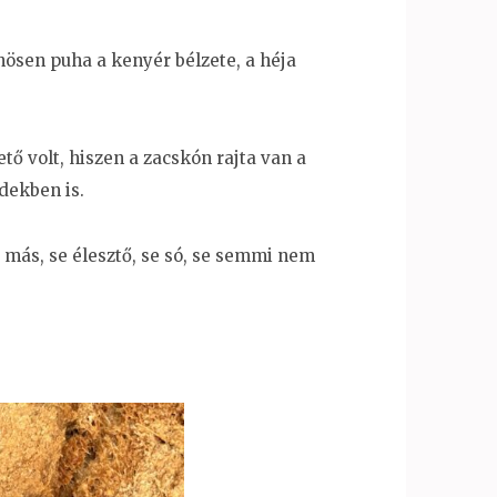
önösen puha a kenyér bélzete, a héja
tő volt, hiszen a zacskón rajta van a
dekben is.
i más, se élesztő, se só, se semmi nem