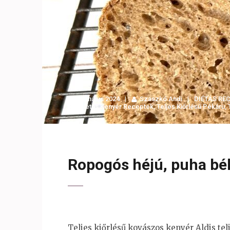
18 május 2024
Szaszkó Andi
DIÉTÁS RE
Diétás Kenyér Receptek
,
Teljes Kiőrlésű Pékáru
,
Ropogós héjú, puha bél
Teljes kiőrlésű kovászos kenyér Aldis tel