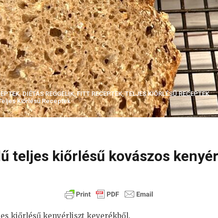
CEPTEK
,
DIÉTÁS REGGELIK
,
FITT RECEPTEK
,
TELJES KIŐRLÉSŰ RECEPTEK
Teljes Kiőrlésű Receptek
ű teljes kiőrlésű kovászos kenyé
jes kiőrlésű kenyérliszt keverékből.