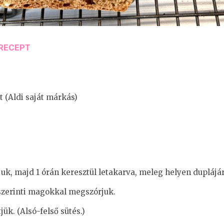
 RECEPT
t (Aldi saját márkás)
uk, majd 1 órán keresztül letakarva, meleg helyen duplájár
 szerinti magokkal megszórjuk.
jük. (Alsó-felső sütés.)