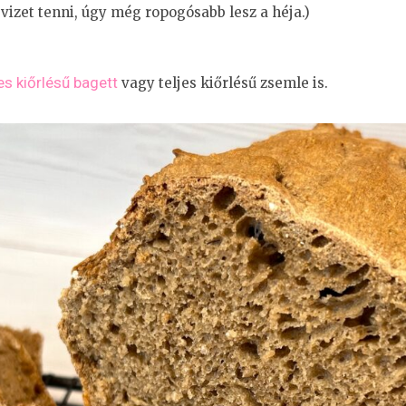
 vizet tenni, úgy még ropogósabb lesz a héja.)
jes kiőrlésű bagett
vagy teljes kiőrlésű zsemle is.