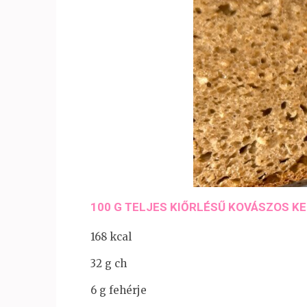
100 G TELJES KIŐRLÉSŰ KOVÁSZOS K
168 kcal
32 g ch
6 g fehérje