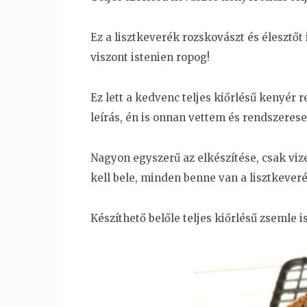
Ez a lisztkeverék rozskovászt és élesztőt
viszont istenien ropog!
Ez lett a kedvenc teljes kiőrlésű kenyér 
leírás, én is onnan vettem és rendszerese
Nagyon egyszerű az elkészítése, csak vize
kell bele, minden benne van a lisztkever
Készíthető belőle teljes kiőrlésű zsemle is