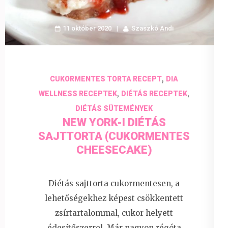
11 október 2020
Szaszkó Andi
,
CUKORMENTES TORTA RECEPT
DIA
,
,
WELLNESS RECEPTEK
DIÉTÁS RECEPTEK
DIÉTÁS SÜTEMÉNYEK
NEW YORK-I DIÉTÁS
SAJTTORTA (CUKORMENTES
CHEESECAKE)
Diétás sajttorta cukormentesen, a
lehetőségekhez képest csökkentett
zsírtartalommal, cukor helyett
édesítőszerrel. Már nagyon régóta