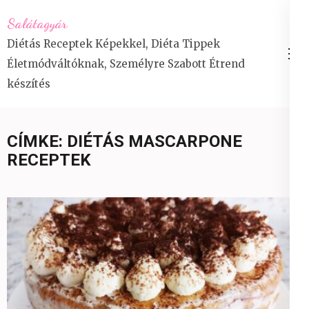
Skip
Salátagyár
to
Diétás Receptek Képekkel, Diéta Tippek
content
Életmódváltóknak, Személyre Szabott Étrend
(Press
készítés
Enter)
CÍMKE:
DIÉTÁS MASCARPONE
RECEPTEK