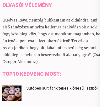
OLVASÓI VÉLEMÉNY
„Kedves Reya, nemrég bukkantam az oldaladra, ami
első ránézésre annyira kellemes csalódás volt a sok
fogyózós blog közt, hogy azt mondtam magamban, ha
én írnék, pontosan ilyet akarnék írni! Tetszik a
receptjeidben, hogy általában nincs szükség semmi
különleges, nehezen beszerezhető alapanyagra!” (Csáky
Csinger Alexandra)
TOP10 KEDVENC MOST:
Sütőben sült fánk teljes kiőrlésű lisztből