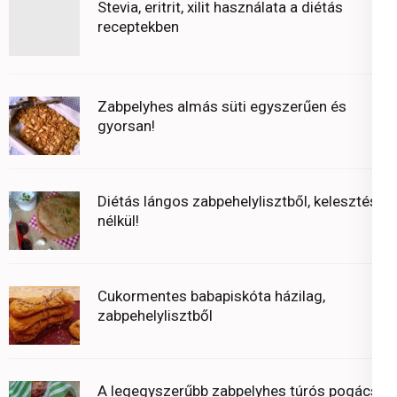
Stevia, eritrit, xilit használata a diétás
receptekben
Zabpelyhes almás süti egyszerűen és
gyorsan!
Diétás lángos zabpehelylisztből, kelesztés
nélkül!
Cukormentes babapiskóta házilag,
zabpehelylisztből
A legegyszerűbb zabpelyhes túrós pogácsa