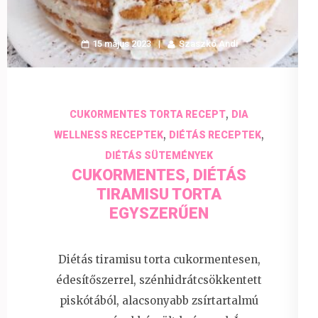
15 május 2023
Szaszkó Andi
,
CUKORMENTES TORTA RECEPT
DIA
,
,
WELLNESS RECEPTEK
DIÉTÁS RECEPTEK
DIÉTÁS SÜTEMÉNYEK
CUKORMENTES, DIÉTÁS
TIRAMISU TORTA
EGYSZERŰEN
Diétás tiramisu torta cukormentesen,
édesítőszerrel, szénhidrátcsökkentett
piskótából, alacsonyabb zsírtartalmú