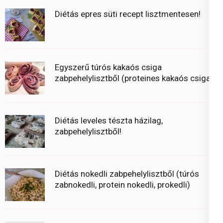
Diétás epres süti recept lisztmentesen!
Egyszerű túrós kakaós csiga
zabpehelylisztből (proteines kakaós csiga)
Diétás leveles tészta házilag,
zabpehelylisztből!
Diétás nokedli zabpehelylisztből (túrós
zabnokedli, protein nokedli, prokedli)