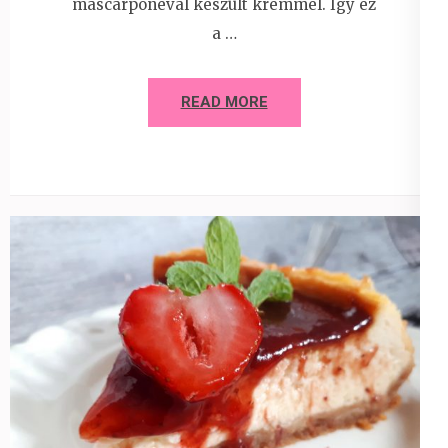
mascarponéval készült krémmel. Így ez
a …
READ MORE