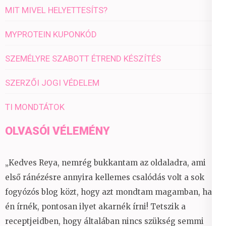
MIT MIVEL HELYETTESÍTS?
MYPROTEIN KUPONKÓD
SZEMÉLYRE SZABOTT ÉTREND KÉSZÍTÉS
SZERZŐI JOGI VÉDELEM
TI MONDTÁTOK
OLVASÓI VÉLEMÉNY
„Kedves Reya, nemrég bukkantam az oldaladra, ami
első ránézésre annyira kellemes csalódás volt a sok
fogyózós blog közt, hogy azt mondtam magamban, ha
én írnék, pontosan ilyet akarnék írni! Tetszik a
receptjeidben, hogy általában nincs szükség semmi