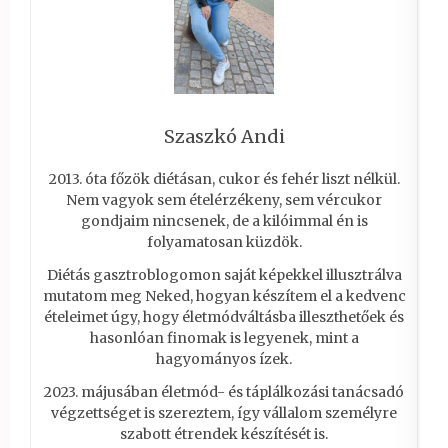
Szaszkó Andi
2013. óta főzök diétásan, cukor és fehér liszt nélkül.
Nem vagyok sem ételérzékeny, sem vércukor
gondjaim nincsenek, de a kilóimmal én is
folyamatosan küzdök.
Diétás gasztroblogomon saját képekkel illusztrálva
mutatom meg Neked, hogyan készítem el a kedvenc
ételeimet úgy, hogy életmódváltásba illeszthetőek és
hasonlóan finomak is legyenek, mint a
hagyományos ízek.
2023. májusában életmód- és táplálkozási tanácsadó
végzettséget is szereztem, így vállalom személyre
szabott étrendek készítését is.