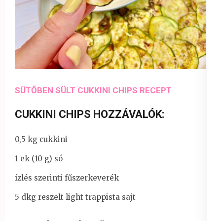
SÜTŐBEN SÜLT CUKKINI CHIPS RECEPT
CUKKINI CHIPS HOZZÁVALÓK:
0,5 kg cukkini
1 ek (10 g) só
ízlés szerinti fűszerkeverék
5 dkg reszelt light trappista sajt