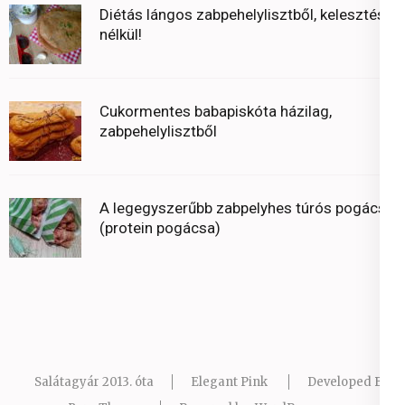
Diétás lángos zabpehelylisztből, kelesztés
nélkül!
Cukormentes babapiskóta házilag,
zabpehelylisztből
A legegyszerűbb zabpelyhes túrós pogácsa
(protein pogácsa)
Salátagyár 2013. óta
Elegant Pink
Developed By