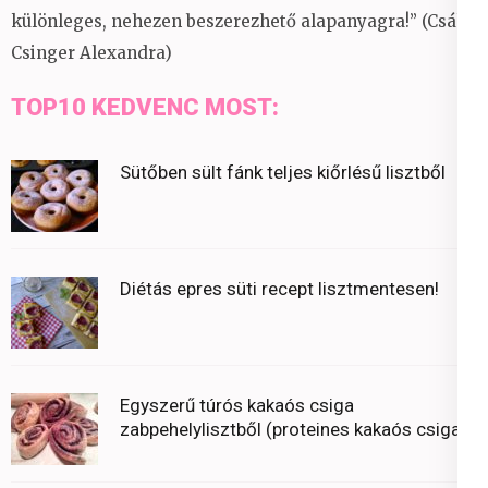
különleges, nehezen beszerezhető alapanyagra!” (Csáky
Csinger Alexandra)
TOP10 KEDVENC MOST:
Sütőben sült fánk teljes kiőrlésű lisztből
Diétás epres süti recept lisztmentesen!
Egyszerű túrós kakaós csiga
zabpehelylisztből (proteines kakaós csiga)