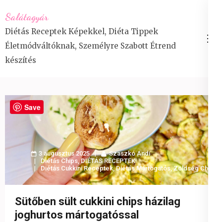
Skip
Salátagyár
to
Diétás Receptek Képekkel, Diéta Tippek
content
Életmódváltóknak, Személyre Szabott Étrend
(Press
készítés
Enter)
Save
3 augusztus 2025
Szaszkó Andi
Diétás Chips
,
DIÉTÁS RECEPTEK
Diétás Cukkini Receptek
,
Diétás Mártogatós
,
Zöldség Chips
Sütőben sült cukkini chips házilag
joghurtos mártogatóssal