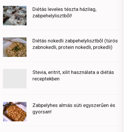
Diétás leveles tészta házilag,
zabpehelylisztből!
Diétás nokedli zabpehelylisztből (túrós
zabnokedli, protein nokedli, prokedli)
Stevia, eritrit, xilit használata a diétás
receptekben
Zabpelyhes almás süti egyszerűen és
gyorsan!