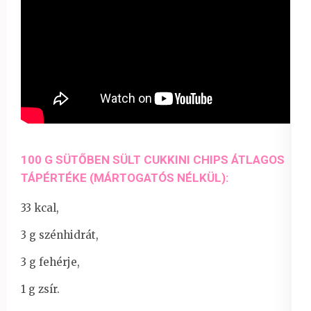
100 G SÜTŐBEN SÜLT CUKKINI CHIPS ÁTLAGOS
TÁPÉRTÉKE (MÁRTOGATÓS NÉLKÜL):
33 kcal,
3 g szénhidrát,
3 g fehérje,
1 g zsír.