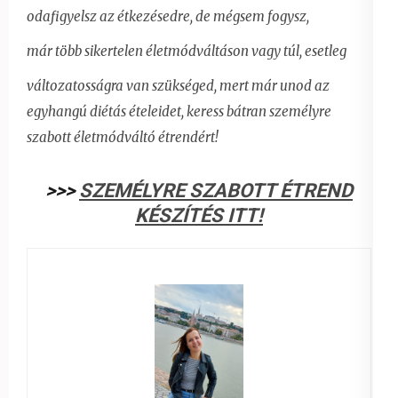
odafigyelsz az étkezésedre, de mégsem fogysz,
már több sikertelen életmódváltáson vagy túl, esetleg
változatosságra van szükséged, mert már unod az
egyhangú diétás ételeidet,
keress bátran személyre
szabott életmódváltó étrendért!
>>>
SZEMÉLYRE SZABOTT ÉTREND
KÉSZÍTÉS ITT!