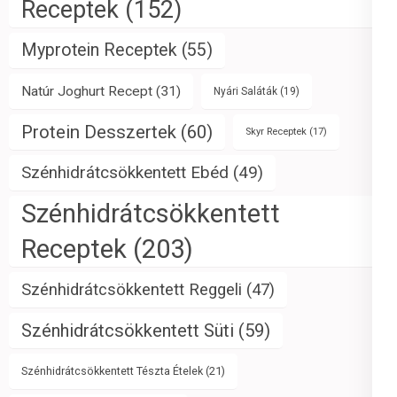
Receptek
(152)
Myprotein Receptek
(55)
Natúr Joghurt Recept
(31)
Nyári Saláták
(19)
Protein Desszertek
(60)
Skyr Receptek
(17)
Szénhidrátcsökkentett Ebéd
(49)
Szénhidrátcsökkentett
Receptek
(203)
Szénhidrátcsökkentett Reggeli
(47)
Szénhidrátcsökkentett Süti
(59)
Szénhidrátcsökkentett Tészta Ételek
(21)