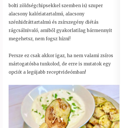
bolti zöldségchipsekkel szemben is) szuper
alacsony kalóriatartalmú, alacsony
szénhidráttartalmú és zsírszegény diétás
rágcsálnivaló, amiből gyakorlatilag bármennyit
megehetsz, nem fogsz hízni!
Persze ez csak akkor igaz, ha nem valami zsíros
mártogatósba tunkolod, de erre is mutatok egy
opciót a legújabb receptvideómban!