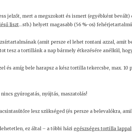
ness jelzőt, mert a megszokott és ismert (egyébként bevált) d
lésű liszt
…stb.) helyett magasabb (56 %-os) fehérjetartalmú
sírtartalmának (amit persze el lehet rontani azzal, amit b
tot tesz a tortillánk a nap bármely étkezésére anélkül, ho
 és amíg bele harapsz a kész tortilla tekercsbe, max. 10 p
nincs gyúrogatás, nyújtás, maszatolás!
csintasütőre lesz szükséged (és persze a belevalókra, am
 lehetetlen, ez által – a többi házi
egészséges tortilla lappal