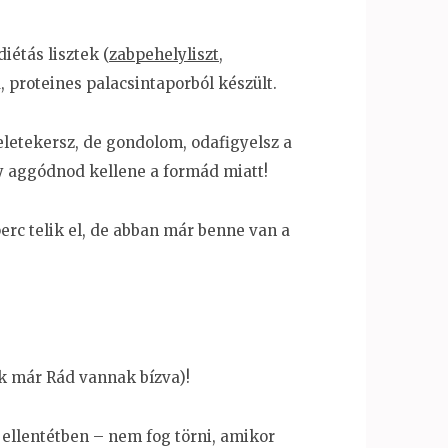
iétás lisztek (
zabpehelyliszt
,
, proteines palacsintaporból készült.
eletekersz, de gondolom, odafigyelsz a
gy aggódnod kellene a formád miatt!
erc telik el, de abban már benne van a
ik már Rád vannak bízva)!
ellentétben – nem fog törni, amikor