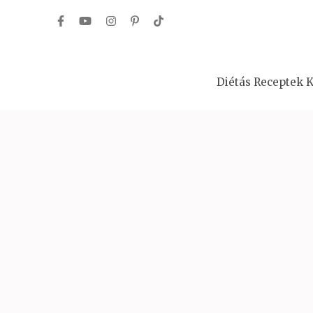
Skip
to
content
(Press
Diétás Receptek K
Enter)