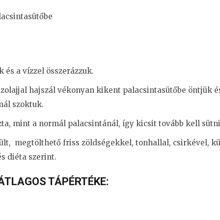
lacsintasütőbe
k és a vízzel összerázzuk.
uszolajjal hajszál vékonyan kikent palacsintasütőbe öntjük
ál szoktuk.
ta, mint a normál palacsintánál, így kicsit tovább kell sütni
lt, megtölthető friss zöldségekkel, tonhallal, csirkével, 
 diéta szerint.
 ÁTLAGOS TÁPÉRTÉKE: