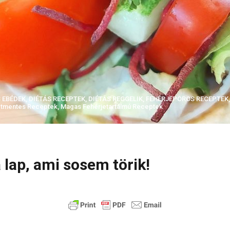
 EBÉDEK
,
DIÉTÁS RECEPTEK
,
DIÉTÁS REGGELIK
,
FEHÉRJEPOROS RECEPTEK
ztmentes Receptek
,
Magas Fehérjetartalmú Receptek
a lap, ami sosem törik!