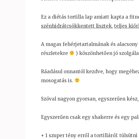
Ez a diétás tortilla lap amiatt kapta a fit
szénhidrátcsökkentett lisztek
,
teljes kiőr
A magas fehérjetartalmának és alacsony z
részletekre
) köszönhetően jó szolgála
Ráadásul onnantól kezdve, hogy megéhezel
mosogatás is.
Szóval nagyon gyorsan, egyszerűen kész, 
Egyszerűen csak egy shakerre és egy pala
+ 1 szuper tény erről a tortilláról: túlsütni