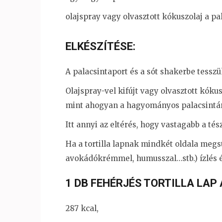
olajspray vagy olvasztott kókuszolaj a pa
ELKÉSZÍTÉSE:
A palacsintaport és a sót shakerbe tesszü
Olajspray-vel kifújt vagy olvasztott kók
mint ahogyan a hagyományos palacsintán
Itt annyi az eltérés, hogy vastagabb a tész
Ha a tortilla lapnak mindkét oldala megsü
avokádókrémmel, humusszal…stb.) ízlés és
1 DB FEHÉRJÉS TORTILLA LAP
287 kcal,