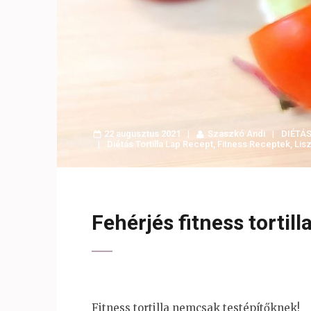
22 augusztus 2021
Szaszkó Andi
DIÉTÁS
Diétás Tortilla Lap Recept
,
Fitness Receptek
,
Lis
Fehérjés fitness tortill
Fitness tortilla nemcsak testépítőknek!