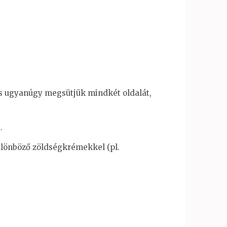
 és ugyanúgy megsütjük mindkét oldalát,
.
különböző zöldségkrémekkel (pl.