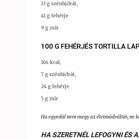
13 g szénhidrát,
41 g fehérje
9 g zsír.
100 G FEHÉRJÉS TORTILLA LA
164 kcal,
7 g szénhidrát,
24 g fehérje
5 g zsír
Ha egyedül nem megy az életmódváltás, ne ke
HA SZERETNÉL LEFOGYNI ÉS A