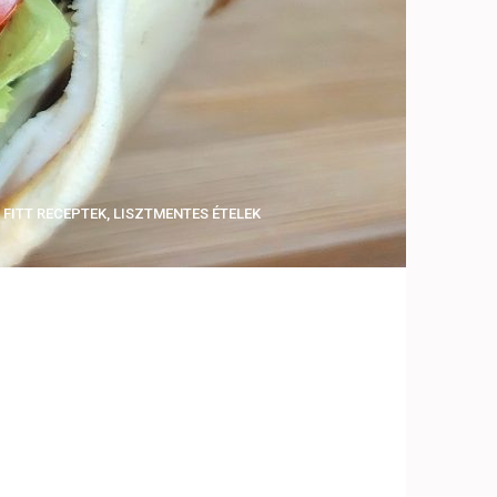
,
FITT RECEPTEK
,
LISZTMENTES ÉTELEK