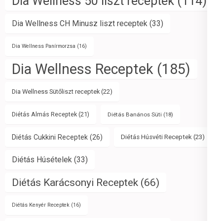
Dia Wellness 50 liszt receptek
(114)
Dia Wellness CH Minusz liszt receptek
(33)
Dia Wellness Panírmorzsa
(16)
Dia Wellness Receptek
(185)
Dia Wellness Sütőliszt receptek
(22)
Diétás Almás Receptek
(21)
Diétás Banános Süti
(18)
Diétás Cukkini Receptek
(26)
Diétás Húsvéti Receptek
(23)
Diétás Húsételek
(33)
Diétás Karácsonyi Receptek
(66)
Diétás Kenyér Receptek
(16)