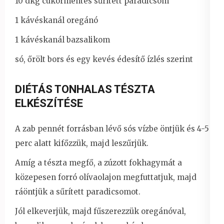
10 dkg cukormentes sűrített paradicsom
1 kávéskanál oregánó
1 kávéskanál bazsalikom
só, őrölt bors és egy kevés édesítő ízlés szerint
DIÉTÁS TONHALAS TÉSZTA
ELKÉSZÍTÉSE
A zab pennét forrásban lévő sós vízbe öntjük és 4-5
perc alatt kifőzzük, majd leszűrjük.
Amíg a tészta megfő, a zúzott fokhagymát a
közepesen forró olívaolajon megfuttatjuk, majd
ráöntjük a sűrített paradicsomot.
Jól elkeverjük, majd fűszerezzük oregánóval,