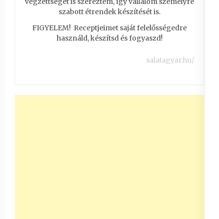
végzettséget is szereztem, így vállalom személyre
szabott étrendek készítését is.
FIGYELEM! Receptjeimet saját felelősségedre
használd, készítsd és fogyaszd!
salatagyar.hu/