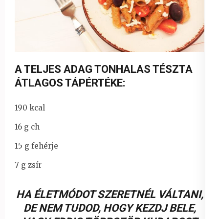
A TELJES ADAG TONHALAS TÉSZTA
ÁTLAGOS TÁPÉRTÉKE:
190 kcal
16 g ch
15 g fehérje
7 g zsír
HA ÉLETMÓDOT SZERETNÉL VÁLTANI,
DE NEM TUDOD, HOGY KEZDJ BELE,