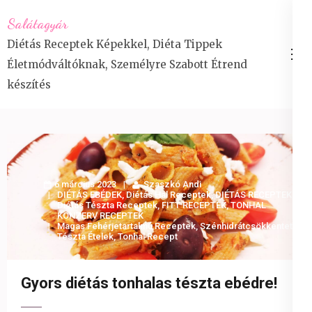
Skip
Salátagyár
to
Diétás Receptek Képekkel, Diéta Tippek
content
Életmódváltóknak, Személyre Szabott Étrend
(Press
készítés
Enter)
6 március 2023
Szaszkó Andi
DIÉTÁS EBÉDEK
,
Diétás Hal Receptek
,
DIÉTÁS RECEPTEK
,
Diétás Tészta Receptek
,
FITT RECEPTEK
,
TONHAL
KONZERV RECEPTEK
Magas Fehérjetartalmú Receptek
,
Szénhidrátcsökkentett
Tészta Ételek
,
Tonhal Recept
Gyors diétás tonhalas tészta ebédre!