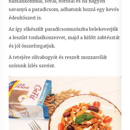
bazsalikommal, sóval, borssal és ha nagyon
savanyú a paradicsom, adhatunk hozzá egy kevés
édesítőszert is.
Az így elkészült paradicsomszószba belekeverjük
a leszűrt tonhalkonzervet, majd a kifőtt zabtésztát
és jól összeforgatjuk.
A tetejére olívabogyót és reszelt mozzarellát
szórunk ízlés szerint.