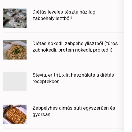
Diétás leveles tészta házilag,
zabpehelylisztből!
Diétás nokedli zabpehelylisztből (túrós
zabnokedli, protein nokedli, prokedli)
Stevia, eritrit, xilit használata a diétás
receptekben
Zabpelyhes almás süti egyszerűen és
gyorsan!