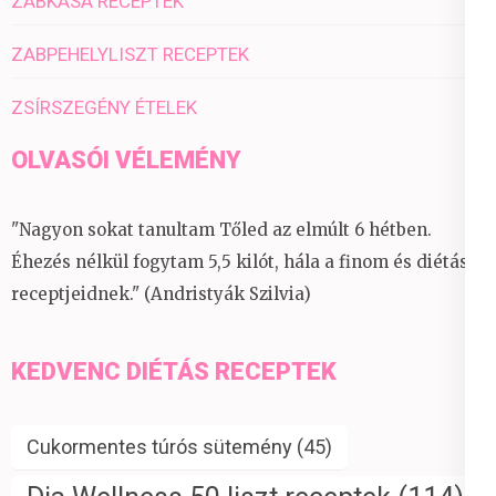
ZABKÁSA RECEPTEK
ZABPEHELYLISZT RECEPTEK
ZSÍRSZEGÉNY ÉTELEK
OLVASÓI VÉLEMÉNY
"Nagyon sokat tanultam Tőled az elmúlt 6 hétben.
Éhezés nélkül fogytam 5,5 kilót, hála a finom és diétás
receptjeidnek." (Andristyák Szilvia)
KEDVENC DIÉTÁS RECEPTEK
Cukormentes túrós sütemény
(45)