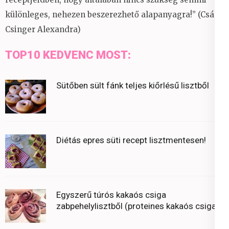
különleges, nehezen beszerezhető alapanyagra!” (Csáky
Csinger Alexandra)
TOP10 KEDVENC MOST:
Sütőben sült fánk teljes kiőrlésű lisztből
Diétás epres süti recept lisztmentesen!
Egyszerű túrós kakaós csiga
zabpehelylisztből (proteines kakaós csiga)