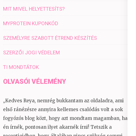
MIT MIVEL HELYETTESÍTS?
MYPROTEIN KUPONKÓD
SZEMÉLYRE SZABOTT ÉTREND KÉSZÍTÉS
SZERZŐI JOGI VÉDELEM
TI MONDTÁTOK
OLVASÓI VÉLEMÉNY
„Kedves Reya, nemrég bukkantam az oldaladra, ami
első ránézésre annyira kellemes csalódás volt a sok
fogyózós blog közt, hogy azt mondtam magamban, ha
én írnék, pontosan ilyet akarnék írni! Tetszik a
receptjeidben, hogy általában nincs szükség semmi