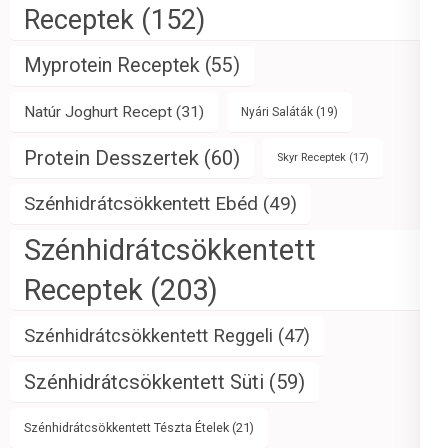
Receptek
(152)
Myprotein Receptek
(55)
Natúr Joghurt Recept
(31)
Nyári Saláták
(19)
Protein Desszertek
(60)
Skyr Receptek
(17)
Szénhidrátcsökkentett Ebéd
(49)
Szénhidrátcsökkentett
Receptek
(203)
Szénhidrátcsökkentett Reggeli
(47)
Szénhidrátcsökkentett Süti
(59)
Szénhidrátcsökkentett Tészta Ételek
(21)