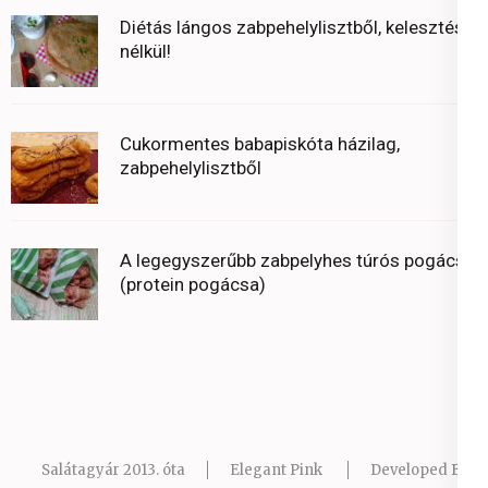
Diétás lángos zabpehelylisztből, kelesztés
nélkül!
Cukormentes babapiskóta házilag,
zabpehelylisztből
A legegyszerűbb zabpelyhes túrós pogácsa
(protein pogácsa)
Salátagyár 2013. óta
Elegant Pink
Developed By