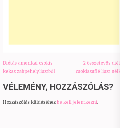
Bejegyzés
Diétás amerikai csokis
2 összetevős diétás
navigáció
keksz zabpehelylisztből
csokiszuflé liszt nélkül
VÉLEMÉNY, HOZZÁSZÓLÁS?
Hozzászólás küldéséhez
be kell jelentkezni
.