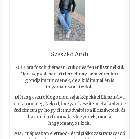
Szaszkó Andi
2013. óta főzök diétásan, cukor és fehér liszt nélkül.
Nem vagyok sem ételérzékeny, sem vércukor
gondjaim nincsenek, de a kilóimmal én is
folyamatosan küzdök.
Diétás gasztroblogomon saját képekkel illusztrálva
mutatom meg Neked, hogyan készítem el a kedvenc
ételeimet úgy, hogy életmódváltásba illeszthetőek és
hasonlóan finomak is legyenek, mint a
hagyományos ízek.
2023. májusában életmód- és táplálkozási tanácsadó