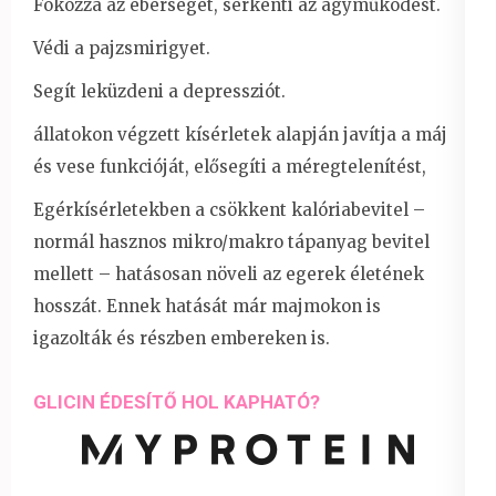
Fokozza az éberséget, serkenti az agyműködést.
Védi a pajzsmirigyet.
Segít leküzdeni a depressziót.
állatokon végzett kísérletek alapján javítja a máj
és vese funkcióját, elősegíti a méregtelenítést,
Egérkísérletekben a csökkent kalóriabevitel –
normál hasznos mikro/makro tápanyag bevitel
mellett – hatásosan növeli az egerek életének
hosszát. Ennek hatását már majmokon is
igazolták és részben embereken is.
GLICIN ÉDESÍTŐ HOL KAPHATÓ?