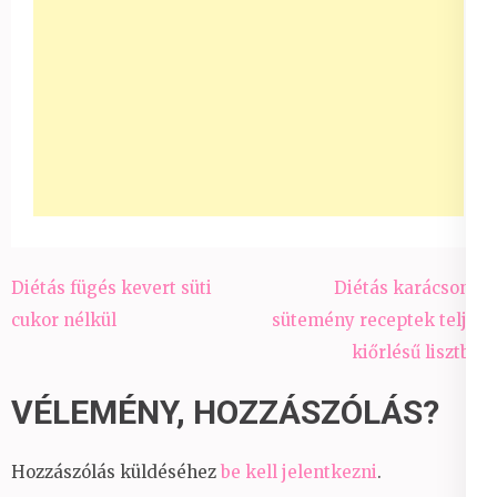
Bejegyzés
Diétás fügés kevert süti
Diétás karácsonyi
navigáció
cukor nélkül
sütemény receptek teljes
kiőrlésű lisztből
VÉLEMÉNY, HOZZÁSZÓLÁS?
Hozzászólás küldéséhez
be kell jelentkezni
.