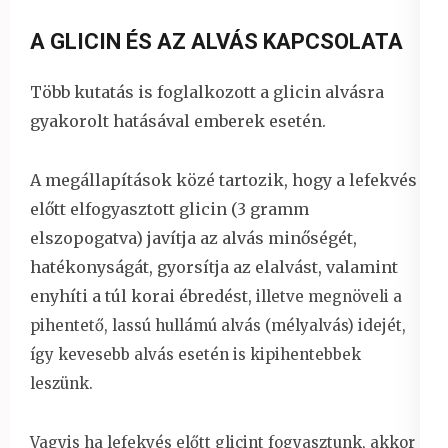
A GLICIN ÉS AZ ALVÁS KAPCSOLATA
Több kutatás is foglalkozott a glicin alvásra
gyakorolt hatásával emberek esetén.
A megállapítások közé tartozik, hogy a lefekvés
előtt elfogyasztott glicin (3 gramm
elszopogatva) javítja az alvás minőségét,
hatékonyságát, gyorsítja az elalvást, valamint
enyhíti a túl korai ébredést,
illetve megnöveli a
pihentető, lassú hullámú alvás (mélyalvás) idejét,
így kevesebb alvás esetén is kipihentebbek
leszünk.
Vagyis ha lefekvés előtt glicint fogyasztunk, akkor