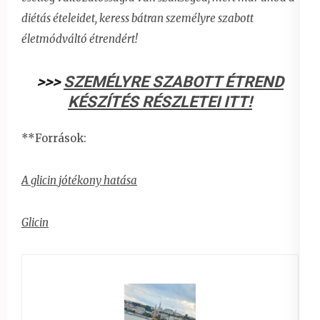
diétás ételeidet,
keress bátran személyre szabott
életmódváltó étrendért!
>>>
SZEMÉLYRE SZABOTT ÉTREND
KÉSZÍTÉS RÉSZLETEI ITT!
**Források:
A glicin jótékony hatása
Glicin