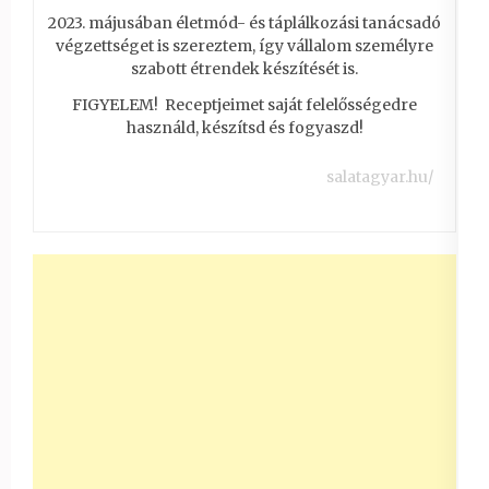
2023. májusában életmód- és táplálkozási tanácsadó
végzettséget is szereztem, így vállalom személyre
szabott étrendek készítését is.
FIGYELEM! Receptjeimet saját felelősségedre
használd, készítsd és fogyaszd!
salatagyar.hu/