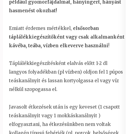
például gyomorfájdalmat, hányingert, hányást
hasmenést okozhat!
Emiatt érdemes mértékkel,
elsősorban
táplálékkiegészítőként vagy csak alkalmanként
kávéba, teába, vízben elkeverve használni
!
Táplálékkiegészítésként elalvás előtt 1-2 dl
langyos folyadékban (pl vízben) oldjon fel 1 púpos
teáskanálnyit és lassan kortyolgassa el vagy víz
nélkül szopogassa el.
Javasolt étkezések után is egy keveset (1 csapott
teáskanálnyit vagy 1 mokkáskanálnyit )
elfogyasztani, ha étkezésünkben nem voltak
kollagén típusú fehérjék (pl. porcok, belsőségek,