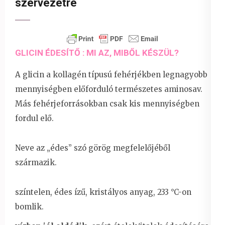
szervezetre
GLICIN ÉDESÍTŐ : MI AZ, MIBŐL KÉSZÜL?
A glicin a kollagén típusú fehérjékben legnagyobb
mennyiségben előforduló természetes aminosav.
Más fehérjeforrásokban csak kis mennyiségben
fordul elő.
Neve az „édes” szó görög megfelelőjéből
származik.
színtelen, édes ízű, kristályos anyag, 233 °C-on
bomlik.