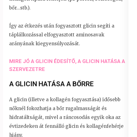
bőr…stb.).
Így az étkezés után fogyasztott glicin segíti a
táplálkozással elfogyasztott aminosavak
arányának kiegyensúlyozását.
MIRE JÓ A GLICIN ÉDESÍTŐ, A GLICIN HATÁSA A
SZERVEZETRE
A GLICIN HATÁSA A BŐRRE
A glicin (illetve a kollagén fogyasztása) idősebb
nőknél fokozhatja a bőr rugalmasságát és
hidratáltságát, mivel a ráncosodás egyik oka az
évtizedeken át fennálló glicin és kollagénfehérje
hiány.