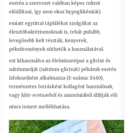
esetén a szervezet valóban képes cukrot
előállítani, így nem okoz hypoglikémiát).
emiatt egyúttal táplálékot szolgáltat az
élesztőbaktériumoknak is, tehát puhább,
levegősebb kelt tészták, kenyerek,
péksütemények süthetők a használatával.
ezt kihasználva az élelmiszeripar a glicint és
nátriumsóját (nátrium-glicinát) pékáruk esetén
ízfokozóként alkalmazza (E-száma: E460),
természetes forrásként kollagént használnak,
vagy klór-ecetsavból és ammóniából állítják elő.
nincs ismert mellékhatása.