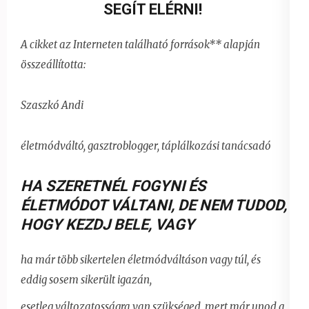
SEGÍT ELÉRNI!
A cikket az Interneten található források** alapján
összeállította:
Szaszkó Andi
életmódváltó, gasztroblogger, táplálkozási tanácsadó
HA SZERETNÉL FOGYNI ÉS
ÉLETMÓDOT VÁLTANI,
DE NEM TUDOD,
HOGY KEZDJ BELE, VAGY
ha már több sikertelen életmódváltáson vagy túl, és
eddig sosem sikerült igazán,
esetleg változatosságra van szükséged, mert már unod a