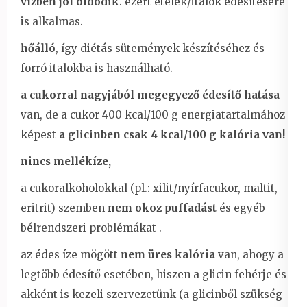
vízben jól oldódik
. ezért ételek/italok édesítésére
is alkalmas.
hőálló
, így diétás sütemények készítéséhez és
forró italokba is használható.
a cukorral nagyjából megegyező édesítő hatása
van, de a cukor 400 kcal/100 g energiatartalmához
képest
a glicinben csak 4 kcal/100 g kalória van!
nincs mellékíze,
a cukoralkoholokkal (pl.: xilit/nyírfacukor, maltit,
eritrit) szemben
nem okoz puffadást
és egyéb
bélrendszeri problémákat .
az édes íze mögött
nem üres kalória
van, ahogy a
legtöbb édesítő esetében, hiszen a glicin fehérje és
akként is kezeli szervezetünk (a glicinből szükség