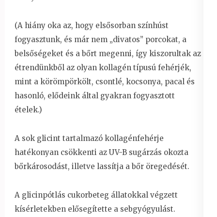
(A hiány oka az, hogy elsősorban színhúst
fogyasztunk, és már nem „divatos” porcokat, a
belsőségeket és a bőrt megenni, így kiszorultak az
étrendünkből az olyan kollagén típusú fehérjék,
mint a körömpörkölt, csontlé, kocsonya, pacal és
hasonló, elődeink által gyakran fogyasztott
ételek.)
A sok glicint tartalmazó kollagénfehérje
hatékonyan csökkenti az UV-B sugárzás okozta
bőrkárosodást, illetve lassítja a bőr öregedését.
A glicinpótlás cukorbeteg állatokkal végzett
kísérletekben elősegítette a sebgyógyulást.