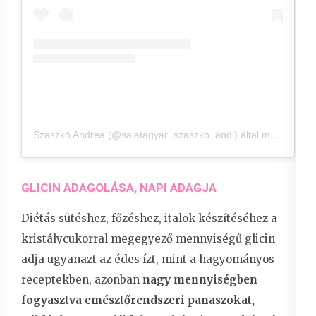
Szaszkó Andrea (@salatagyar_szaszko_andi) által megosztott bejegyzés
GLICIN ADAGOLÁSA, NAPI ADAGJA
Diétás sütéshez, főzéshez, italok készítéséhez a
kristálycukorral megegyező mennyiségű glicin
adja ugyanazt az édes ízt, mint a hagyományos
receptekben, azonban
nagy mennyiségben
fogyasztva emésztőrendszeri panaszokat,