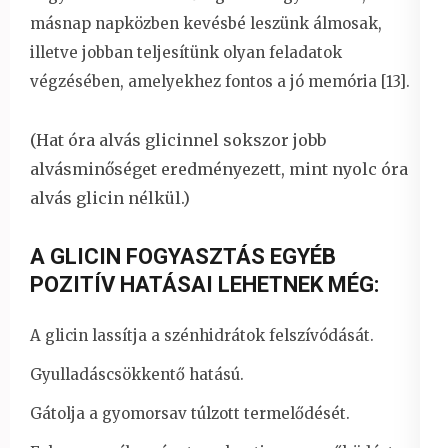
másnap napközben kevésbé leszünk álmosak,
illetve jobban teljesítünk olyan feladatok
végzésében, amelyekhez fontos a jó memória [13].
(Hat óra alvás glicinnel sokszor jobb
alvásminőséget eredményezett, mint nyolc óra
alvás glicin nélkül.)
A GLICIN FOGYASZTÁS EGYÉB
POZITÍV HATÁSAI LEHETNEK MÉG:
A glicin lassítja a szénhidrátok felszívódását.
Gyulladáscsökkentő hatású.
Gátolja a gyomorsav túlzott termelődését.