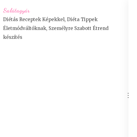
Skip
Salátagyár
to
Diétás Receptek Képekkel, Diéta Tippek
content
Életmódváltóknak, Személyre Szabott Étrend
(Press
készítés
Enter)