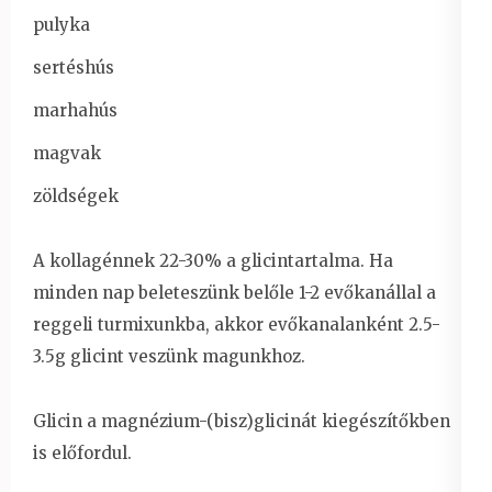
pulyka
sertéshús
marhahús
magvak
zöldségek
A kollagénnek 22-30% a glicintartalma. Ha
minden nap beleteszünk belőle 1-2 evőkanállal a
reggeli turmixunkba, akkor evőkanalanként 2.5-
3.5g glicint veszünk magunkhoz.
Glicin a magnézium-(bisz)glicinát kiegészítőkben
is előfordul.