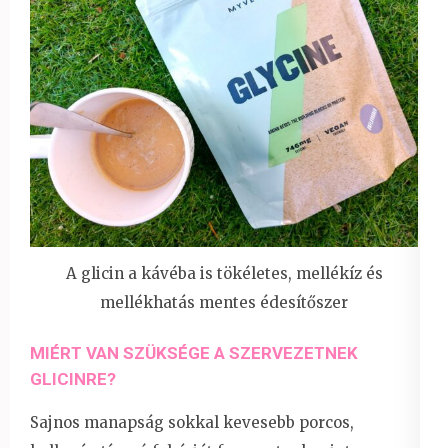
A glicin a kávéba is tökéletes, mellékíz és
mellékhatás mentes édesítőszer
MIÉRT VAN SZÜKSÉGE A SZERVEZETNEK
GLICINRE?
Sajnos manapság sokkal kevesebb porcos,