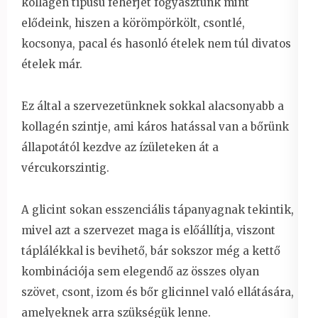
kollagén típusú fehérjét fogyasztunk mint
elődeink, hiszen a körömpörkölt, csontlé,
kocsonya, pacal és hasonló ételek nem túl divatos
ételek már.
Ez által a szervezetünknek sokkal alacsonyabb a
kollagén szintje, ami káros hatással van a bőrünk
állapotától kezdve az ízületeken át a
vércukorszintig.
A glicint sokan esszenciális tápanyagnak tekintik,
mivel azt a szervezet maga is előállítja, viszont
táplálékkal is bevihető, bár sokszor még a kettő
kombinációja sem elegendő az összes olyan
szövet, csont, izom és bőr glicinnel való ellátására,
amelyeknek arra szükségük lenne.