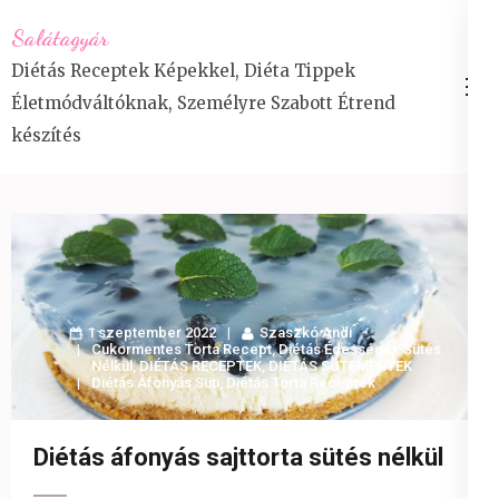
Skip
Salátagyár
to
Diétás Receptek Képekkel, Diéta Tippek
content
Életmódváltóknak, Személyre Szabott Étrend
(Press
készítés
Enter)
1 szeptember 2022
Szaszkó Andi
Cukormentes Torta Recept
,
Diétás Édességek Sütés
Nélkül
,
DIÉTÁS RECEPTEK
,
DIÉTÁS SÜTEMÉNYEK
Diétás Áfonyás Süti
,
Diétás Torta Receptek
Diétás áfonyás sajttorta sütés nélkül