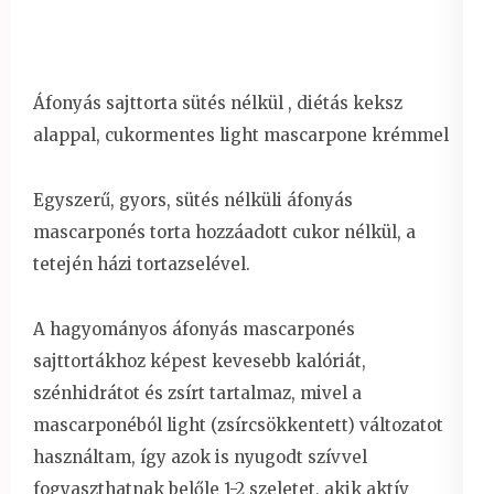
Áfonyás sajttorta sütés nélkül , diétás keksz
alappal, cukormentes light mascarpone krémmel
Egyszerű, gyors, sütés nélküli áfonyás
mascarponés torta hozzáadott cukor nélkül, a
tetején házi tortazselével.
A hagyományos áfonyás mascarponés
sajttortákhoz képest kevesebb kalóriát,
szénhidrátot és zsírt tartalmaz, mivel a
mascarponéból light (zsírcsökkentett) változatot
használtam, így azok is nyugodt szívvel
fogyaszthatnak belőle 1-2 szeletet, akik aktív