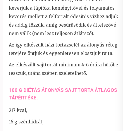
keverjük a tápióka keményítővel és folyamatos
keverés mellett a felforralt édesítős vízhez adjuk
és addig főzzük, amíg besűrűsödik és áttetszővé
nem válik (nem lesz teljesen átlátszó).
Az így elkészült házi tortazselét az áfonyás réteg
tetejére öntjük és egyenletesen elosztjuk rajta.
Az elkészült sajttortát minimum 4-6 órára hűtőbe
tesszük, utána szépen szeletelhető.
100 G DIÉTÁS ÁFONYÁS SAJTTORTA ÁTLAGOS
TÁPÉRTÉKE:
217 kcal,
16 g szénhidrát,