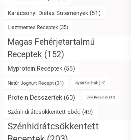
Karácsonyi Diétás Sütemények
(51)
Lisztmentes Receptek
(35)
Magas Fehérjetartalmú
Receptek
(152)
Myprotein Receptek
(55)
Natúr Joghurt Recept
(31)
Nyári Saláták
(19)
Protein Desszertek
(60)
Skyr Receptek
(17)
Szénhidrátcsökkentett Ebéd
(49)
Szénhidrátcsökkentett
Receptek
(203)