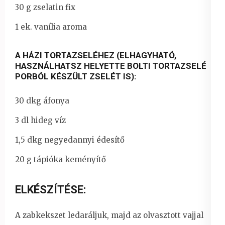
30 g zselatin fix
1 ek. vanília aroma
A HÁZI TORTAZSELÉHEZ (ELHAGYHATÓ,
HASZNÁLHATSZ HELYETTE BOLTI TORTAZSELÉ
PORBÓL KÉSZÜLT ZSELÉT IS):
30 dkg áfonya
3 dl hideg víz
1,5 dkg negyedannyi édesítő
20 g tápióka keményítő
ELKÉSZÍTÉSE:
A zabkekszet ledaráljuk, majd az olvasztott vajjal