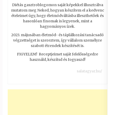
Diétás gasztroblogomon saját képekkel illusztrálva
mutatom meg Neked, hogyan készítem el a kedvenc
ételeimet úgy, hogy életmódváltásba illeszthetőek és
hasonlóan finomak is legyenek, mint a
hagyományos ízek.
2023. májusában életmód- és táplálkozási tanácsadó
végzettséget is szereztem, így vállalom személyre
szabott étrendek készítését is.
FIGYELEM! Receptjeimet saját felelősségedre
használd, készítsd és fogyaszd!
salatagyar.hu/