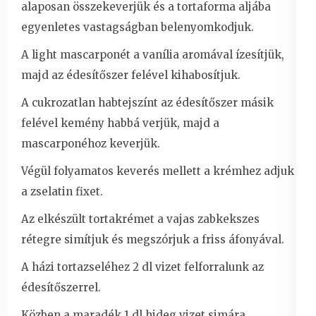
alaposan összekeverjük és a tortaforma aljába
egyenletes vastagságban belenyomkodjuk.
A light mascarponét a vanília aromával ízesítjük,
majd az édesítőszer felével kihabosítjuk.
A cukrozatlan habtejszínt az édesítőszer másik
felével kemény habbá verjük, majd a
mascarponéhoz keverjük.
Végül folyamatos keverés mellett a krémhez adjuk
a zselatin fixet.
Az elkészült tortakrémet a vajas zabkekszes
rétegre simítjuk és megszórjuk a friss áfonyával.
A házi tortazseléhez 2 dl vizet felforralunk az
édesítőszerrel.
Közben a maradék 1 dl hideg vizet simára