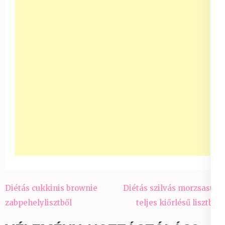
Bejegyzés
Diétás cukkinis brownie
Diétás szilvás morzsasüti
navigáció
zabpehelylisztből
teljes kiőrlésű lisztből