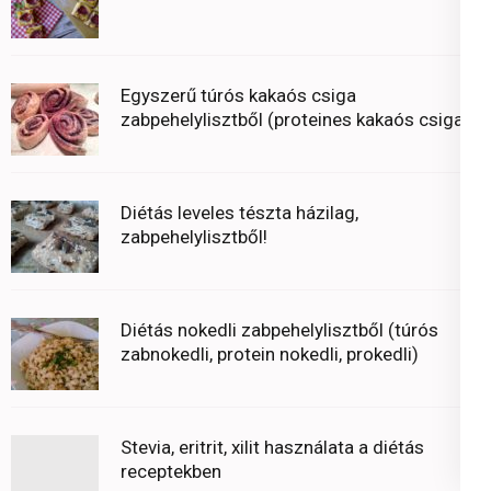
Egyszerű túrós kakaós csiga
zabpehelylisztből (proteines kakaós csiga)
Diétás leveles tészta házilag,
zabpehelylisztből!
Diétás nokedli zabpehelylisztből (túrós
zabnokedli, protein nokedli, prokedli)
Stevia, eritrit, xilit használata a diétás
receptekben