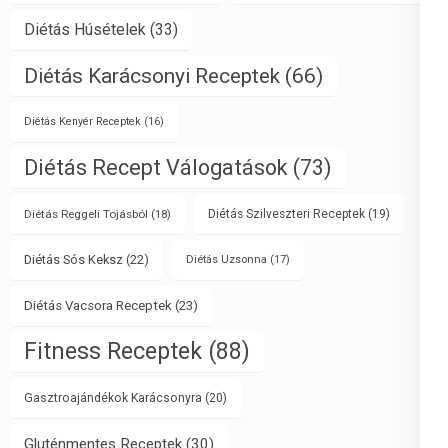
Diétás Húsételek
(33)
Diétás Karácsonyi Receptek
(66)
Diétás Kenyér Receptek
(16)
Diétás Recept Válogatások
(73)
Diétás Reggeli Tojásból
(18)
Diétás Szilveszteri Receptek
(19)
Diétás Sós Keksz
(22)
Diétás Uzsonna
(17)
Diétás Vacsora Receptek
(23)
Fitness Receptek
(88)
Gasztroajándékok Karácsonyra
(20)
Gluténmentes Receptek
(30)