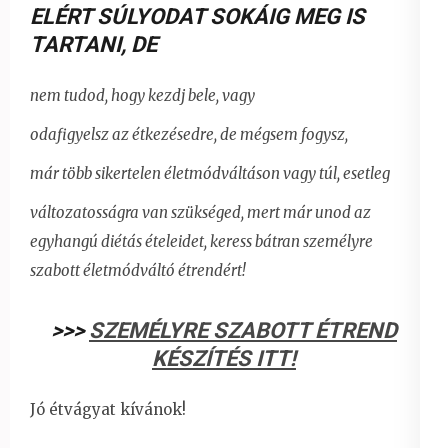
ELÉRT SÚLYODAT SOKÁIG MEG IS
TARTANI
,
DE
nem tudod, hogy kezdj bele, vagy
odafigyelsz az étkezésedre, de mégsem fogysz,
már több sikertelen életmódváltáson vagy túl, esetleg
változatosságra van szükséged, mert már unod az
egyhangú diétás ételeidet,
keress bátran személyre
szabott életmódváltó étrendért!
>>>
SZEMÉLYRE SZABOTT ÉTREND
KÉSZÍTÉS ITT!
Jó étvágyat kívánok!