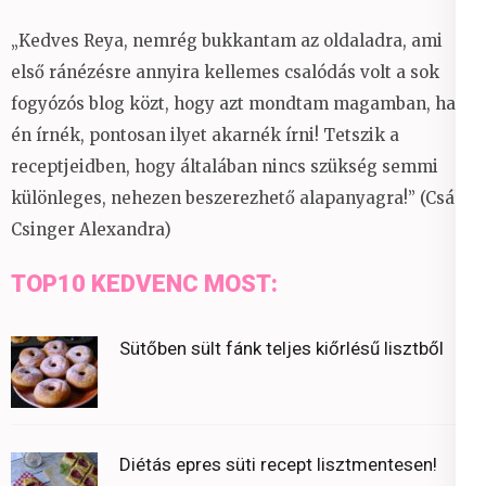
„Kedves Reya, nemrég bukkantam az oldaladra, ami
első ránézésre annyira kellemes csalódás volt a sok
fogyózós blog közt, hogy azt mondtam magamban, ha
én írnék, pontosan ilyet akarnék írni! Tetszik a
receptjeidben, hogy általában nincs szükség semmi
különleges, nehezen beszerezhető alapanyagra!” (Csáky
Csinger Alexandra)
TOP10 KEDVENC MOST:
Sütőben sült fánk teljes kiőrlésű lisztből
Diétás epres süti recept lisztmentesen!