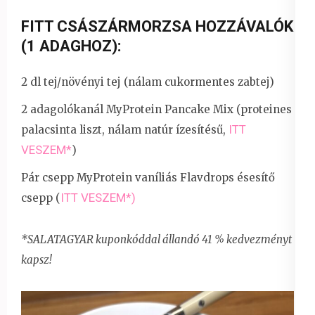
FITT CSÁSZÁRMORZSA HOZZÁVALÓK
(1 ADAGHOZ):
2 dl tej/növényi tej (nálam cukormentes zabtej)
2 adagolókanál MyProtein Pancake Mix (proteines
ITT
palacsinta liszt, nálam natúr ízesítésű,
VESZEM*
)
Pár csepp MyProtein vaníliás Flavdrops ésesítő
ITT VESZEM*)
csepp (
*SALATAGYAR kuponkóddal állandó 41 % kedvezményt
kapsz!