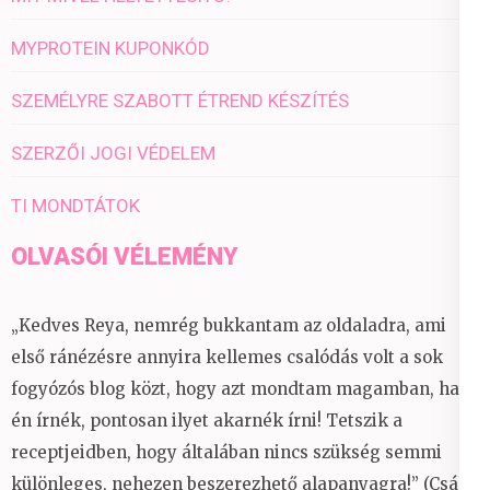
MYPROTEIN KUPONKÓD
SZEMÉLYRE SZABOTT ÉTREND KÉSZÍTÉS
SZERZŐI JOGI VÉDELEM
TI MONDTÁTOK
OLVASÓI VÉLEMÉNY
„Kedves Reya, nemrég bukkantam az oldaladra, ami
első ránézésre annyira kellemes csalódás volt a sok
fogyózós blog közt, hogy azt mondtam magamban, ha
én írnék, pontosan ilyet akarnék írni! Tetszik a
receptjeidben, hogy általában nincs szükség semmi
különleges, nehezen beszerezhető alapanyagra!” (Csáky