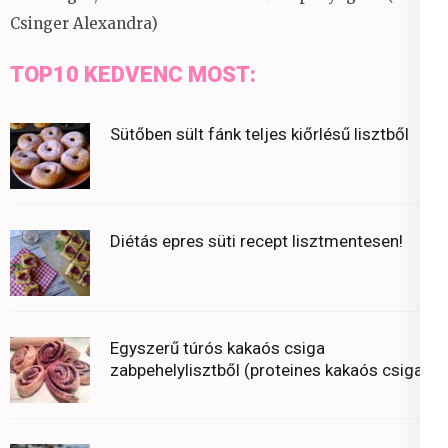
Csinger Alexandra)
TOP10 KEDVENC MOST:
Sütőben sült fánk teljes kiőrlésű lisztből
Diétás epres süti recept lisztmentesen!
Egyszerű túrós kakaós csiga
zabpehelylisztből (proteines kakaós csiga)