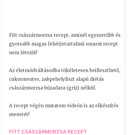
Fitt császármorzsa recept, aminél egyszerűbb és
gyorsabb magas fehérjetartalmú smarni recept
nem létezik!
Az életmódváltásodba tökéletesen beilleszthető,
cukormentes, zabpehelyliszt alapú diétás
császármorzsa búzadara (gríz) nélkül.
A recept végén mutatom videón is az elkészítés
menetét!
FITT CSÁSZÁRMORZSA RECEPT