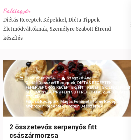
Skip
Salátagyár
to
Diétás Receptek Képekkel, Diéta Tippek
content
Életmódváltóknak, Személyre Szabott Étrend
(Press
készítés
Enter)
13 október 2024
Szaszkó Andi
Diétás Desszert Receptek
,
DIÉTÁS RECEPTEK
,
FEHÉRJEPOROS RECEPTEK
,
FITT RECEPTEK
,
LISZTMENTES
SÜTEMÉNYEK
,
PROTEIN SÜTI RECEPTEK
,
ZSÍRSZEGÉNY
ÉTELEK
Fitness Receptek
,
Magas Fehérjetartalmú Receptek
,
Myprotein Receptek
,
Protein Desszertek
2 összetevős serpenyős fitt
császármorzsa