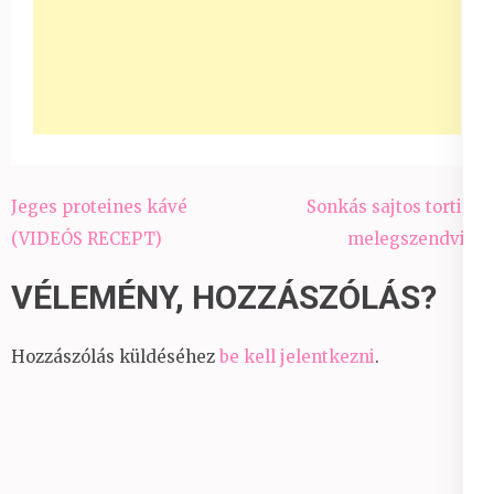
Bejegyzés
Jeges proteines kávé
Sonkás sajtos tortilla
navigáció
(VIDEÓS RECEPT)
melegszendvics
VÉLEMÉNY, HOZZÁSZÓLÁS?
Hozzászólás küldéséhez
be kell jelentkezni
.