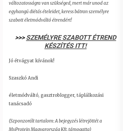
változatosságra van szükséged, mert már unod az
egyhangú diétás ételeidet,
keress bátran személyre
szabott életmódváltó étrendért!
>>>
SZEMÉLYRE SZABOTT ÉTREND
KÉSZÍTÉS ITT!
Jó étvágyat kívánok!
Szaszkó Andi
életmódváltó, gasztroblogger, táplálkozási
tanácsadó
(Szponzorált tartalom: A bejegyzés létrejöttét a
MyProtein Magyarország Kft. támogatta)