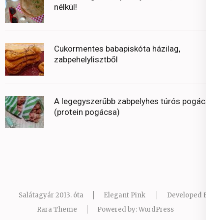
nélkül!
Cukormentes babapiskóta házilag,
zabpehelylisztből
A legegyszerűbb zabpelyhes túrós pogácsa
(protein pogácsa)
Salátagyár 2013. óta
Elegant Pink
Developed By
Rara Theme
Powered by:
WordPress