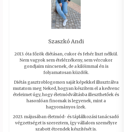
Szaszkó Andi
2013. óta főzök diétásan, cukor és fehér liszt nélkül.
Nem vagyok sem ételérzékeny, sem vércukor
gondjaim nincsenek, de a kilóimmal én is
folyamatosan küzdök.
Diétás gasztroblogomon saját képekkel illusztrálva
mutatom meg Neked, hogyan készítem el a kedvenc
ételeimet úgy, hogy életmódváltásba illeszthetőek és
hasonlóan finomak is legyenek, mint a
hagyományos ízek.
2023. májusában életmód- és táplálkozási tanácsadó
végzettséget is szereztem, így vállalom személyre
szabott étrendek készítését is.