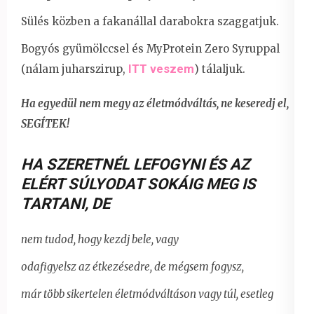
Sülés közben a fakanállal darabokra szaggatjuk.
Bogyós gyümölccsel és MyProtein Zero Syruppal
ITT veszem
(nálam juharszirup,
) tálaljuk.
Ha egyedül nem megy az életmódváltás, ne keseredj el,
SEGÍTEK!
HA SZERETNÉL LEFOGYNI ÉS AZ
ELÉRT SÚLYODAT SOKÁIG MEG IS
TARTANI
,
DE
nem tudod, hogy kezdj bele, vagy
odafigyelsz az étkezésedre, de mégsem fogysz,
már több sikertelen életmódváltáson vagy túl, esetleg