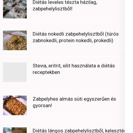
Diétás leveles tészta házilag,
zabpehelylisztből!
Diétás nokedli zabpehelylisztből (túrós
zabnokedli, protein nokedli, prokedli)
Stevia, eritrit, xilit használata a diétás
receptekben
Zabpelyhes almás süti egyszerűen és
gyorsan!
Diétás lángos zabpehelylisztből, kelesztés