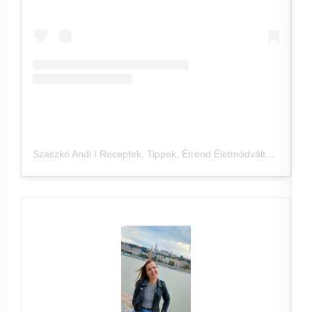
Szaszkó Andi I Receptek, Tippek, Étrend Életmódváltóknak (@salatagyar_szaszko_andi) által megosztott bejegyzés