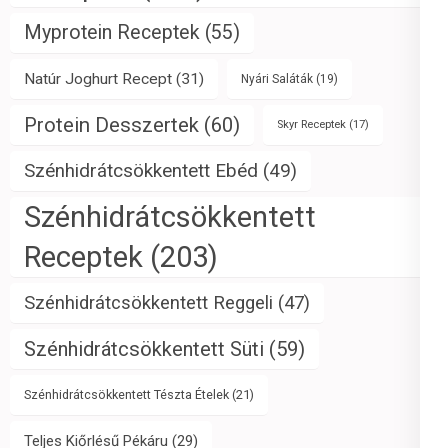
Myprotein Receptek
(55)
Natúr Joghurt Recept
(31)
Nyári Saláták
(19)
Protein Desszertek
(60)
Skyr Receptek
(17)
Szénhidrátcsökkentett Ebéd
(49)
Szénhidrátcsökkentett
Receptek
(203)
Szénhidrátcsökkentett Reggeli
(47)
Szénhidrátcsökkentett Süti
(59)
Szénhidrátcsökkentett Tészta Ételek
(21)
Teljes Kiőrlésű Pékáru
(29)