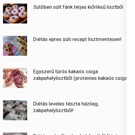
Sütőben sült fánk teljes kiőrlésű lisztből
Diétás epres süti recept lisztmentesen!
Egyszerű túrós kakaós csiga
zabpehelylisztből (proteines kakaós csiga)
Diétás leveles tészta házilag,
zabpehelylisztből!