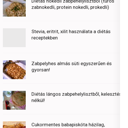
Diétás nokedli zabpehelylisztből (túrós
zabnokedli, protein nokedli, prokedli)
Stevia, eritrit, xilit használata a diétás
receptekben
Zabpelyhes almás süti egyszerűen és
gyorsan!
Diétás lángos zabpehelylisztből, kelesztés
nélkül!
Cukormentes babapiskóta házilag,