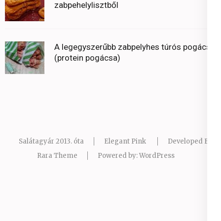
zabpehelylisztből
A legegyszerűbb zabpelyhes túrós pogácsa
(protein pogácsa)
Salátagyár 2013. óta
Elegant Pink
Developed By
Rara Theme
Powered by:
WordPress