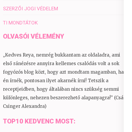
SZERZŐI JOGI VÉDELEM
TI MONDTÁTOK
OLVASÓI VÉLEMÉNY
„Kedves Reya, nemrég bukkantam az oldaladra, ami
első ránézésre annyira kellemes csalódás volt a sok
fogyózós blog közt, hogy azt mondtam magamban, ha
én írnék, pontosan ilyet akarnék írni! Tetszik a
receptjeidben, hogy általában nincs szükség semmi
különleges, nehezen beszerezhető alapanyagra!” (Csáky
Csinger Alexandra)
TOP10 KEDVENC MOST: