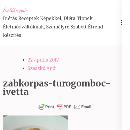
Skip
Salátagyár
to
Diétás Receptek Képekkel, Diéta Tippek
content
Életmódváltóknak, Személyre Szabott Étrend
(Press
készítés
Enter)
22 április 2017
Szaszkó Andi
zabkorpas-turogomboc-
ivetta