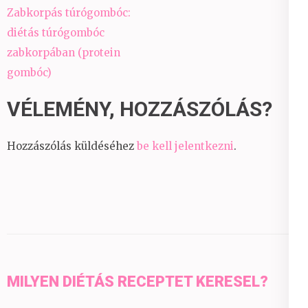
Bejegyzés
Zabkorpás túrógombóc:
navigáció
diétás túrógombóc
zabkorpában (protein
gombóc)
VÉLEMÉNY, HOZZÁSZÓLÁS?
Hozzászólás küldéséhez
be kell jelentkezni
.
MILYEN DIÉTÁS RECEPTET KERESEL?