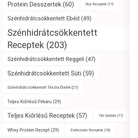
Protein Desszertek
(60)
Skyr Receptek
(17)
Szénhidrátcsökkentett Ebéd
(49)
Szénhidrátcsökkentett
Receptek
(203)
Szénhidrátcsökkentett Reggeli
(47)
Szénhidrátcsökkentett Süti
(59)
Szénhidrátcsökkentett Tészta Ételek
(21)
Teljes Kiőrlésű Pékáru
(29)
Teljes Kiőrlésű Receptek
(57)
Téli Saláták
(17)
Whey Protein Recept
(29)
Zabkorpás Receptek
(18)