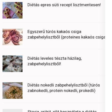
Diétás epres süti recept lisztmentesen!
Egyszerű túrós kakaós csiga
zabpehelylisztből (proteines kakaós csiga)
Diétás leveles tészta házilag,
zabpehelylisztből!
Diétás nokedli zabpehelylisztből (túrós
zabnokedli, protein nokedli, prokedli)
Stevia, eritrit, xilit használata a diétás