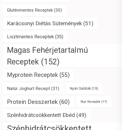
Gluténmentes Receptek
(30)
Karácsonyi Diétás Sütemények
(51)
Lisztmentes Receptek
(35)
Magas Fehérjetartalmú
Receptek
(152)
Myprotein Receptek
(55)
Natúr Joghurt Recept
(31)
Nyári Saláták
(19)
Protein Desszertek
(60)
Skyr Receptek
(17)
Szénhidrátcsökkentett Ebéd
(49)
Szénhidrátcsökkentett