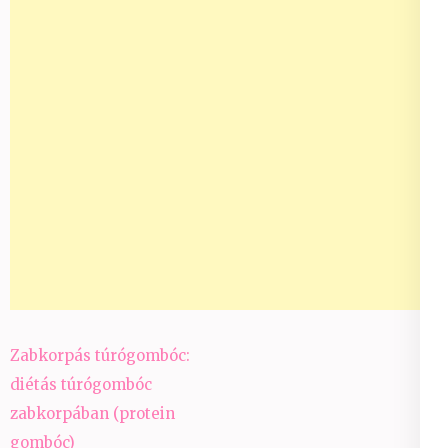
Bejegyzés
Zabkorpás túrógombóc:
navigáció
diétás túrógombóc
zabkorpában (protein
gombóc)