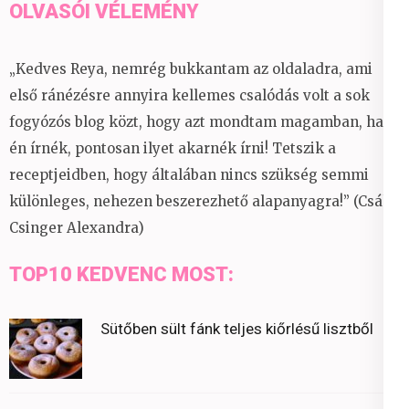
OLVASÓI VÉLEMÉNY
„Kedves Reya, nemrég bukkantam az oldaladra, ami
első ránézésre annyira kellemes csalódás volt a sok
fogyózós blog közt, hogy azt mondtam magamban, ha
én írnék, pontosan ilyet akarnék írni! Tetszik a
receptjeidben, hogy általában nincs szükség semmi
különleges, nehezen beszerezhető alapanyagra!” (Csáky
Csinger Alexandra)
TOP10 KEDVENC MOST:
Sütőben sült fánk teljes kiőrlésű lisztből