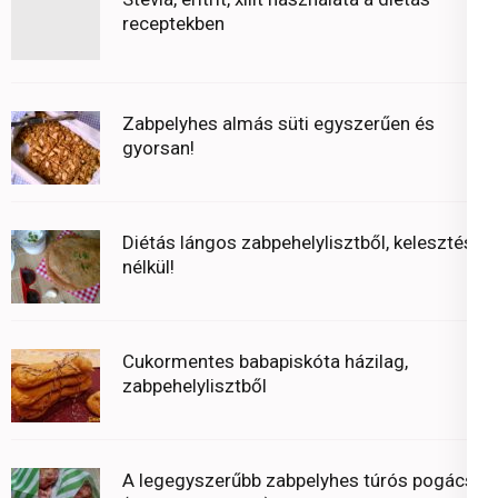
receptekben
Zabpelyhes almás süti egyszerűen és
gyorsan!
Diétás lángos zabpehelylisztből, kelesztés
nélkül!
Cukormentes babapiskóta házilag,
zabpehelylisztből
A legegyszerűbb zabpelyhes túrós pogácsa