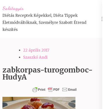
Skip
Salátagyár
to
Diétás Receptek Képekkel, Diéta Tippek
content
Életmódváltóknak, Személyre Szabott Étrend
(Press
készítés
Enter)
22 április 2017
Szaszkó Andi
zabkorpas-turogomboc-
HudyA