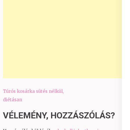
Bejegyzés
Túrós kosárka sütés nélkül,
navigáció
diétásan
VÉLEMÉNY, HOZZÁSZÓLÁS?