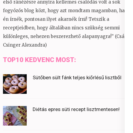
első ránézésre annyira kellemes csalódás volt a sok
fogyózós blog közt, hogy azt mondtam magamban, ha
én írnék, pontosan ilyet akarnék írni! Tetszik a
receptjeidben, hogy általában nincs szükség semmi
különleges, nehezen beszerezhető alapanyagra!” (Csáky
Csinger Alexandra)
TOP10 KEDVENC MOST:
Sütőben sült fánk teljes kiőrlésű lisztből
Diétás epres süti recept lisztmentesen!