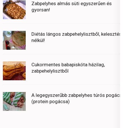
Zabpelyhes almás süti egyszerűen és
gyorsan!
Diétás lángos zabpehelylisztből, kelesztés
nélkül!
Cukormentes babapiskóta házilag,
zabpehelylisztből
A legegyszerűbb zabpelyhes túrós pogácsa
(protein pogácsa)