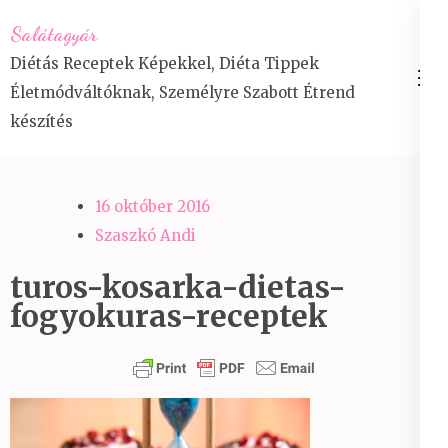
Skip
Salátagyár
to
Diétás Receptek Képekkel, Diéta Tippek
content
Életmódváltóknak, Személyre Szabott Étrend
(Press
készítés
Enter)
16 október 2016
Szaszkó Andi
turos-kosarka-dietas-
fogyokuras-receptek