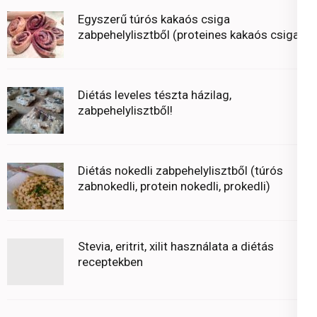
Egyszerű túrós kakaós csiga
zabpehelylisztből (proteines kakaós csiga)
Diétás leveles tészta házilag,
zabpehelylisztből!
Diétás nokedli zabpehelylisztből (túrós
zabnokedli, protein nokedli, prokedli)
Stevia, eritrit, xilit használata a diétás
receptekben