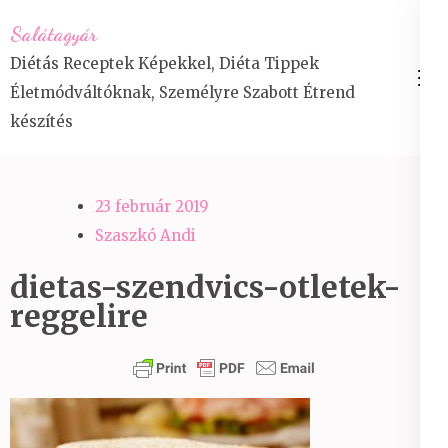
Skip
Salátagyár
to
Diétás Receptek Képekkel, Diéta Tippek
content
Életmódváltóknak, Személyre Szabott Étrend
(Press
készítés
Enter)
23 február 2019
Szaszkó Andi
dietas-szendvics-otletek-
reggelire