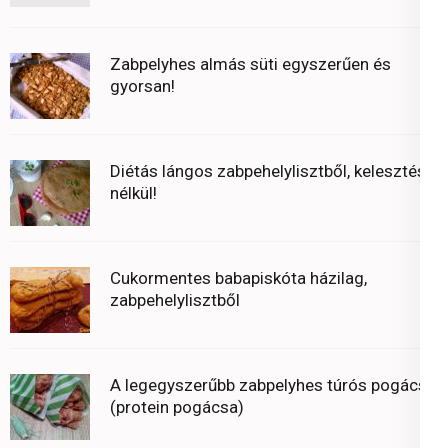
Zabpelyhes almás süti egyszerűen és
gyorsan!
Diétás lángos zabpehelylisztből, kelesztés
nélkül!
Cukormentes babapiskóta házilag,
zabpehelylisztből
A legegyszerűbb zabpelyhes túrós pogácsa
(protein pogácsa)