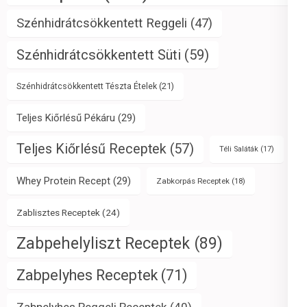
Szénhidrátcsökkentett Reggeli
(47)
Szénhidrátcsökkentett Süti
(59)
Szénhidrátcsökkentett Tészta Ételek
(21)
Teljes Kiőrlésű Pékáru
(29)
Teljes Kiőrlésű Receptek
(57)
Téli Saláták
(17)
Whey Protein Recept
(29)
Zabkorpás Receptek
(18)
Zablisztes Receptek
(24)
Zabpehelyliszt Receptek
(89)
Zabpelyhes Receptek
(71)
Zabpelyhes Reggeli Receptek
(40)