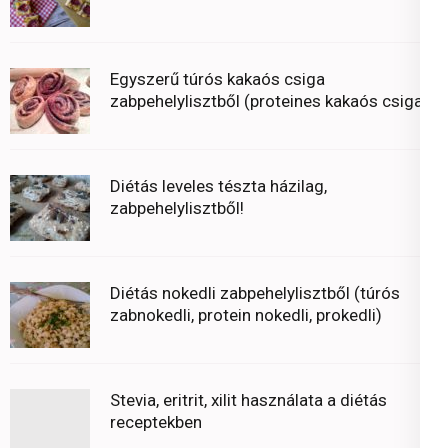
Egyszerű túrós kakaós csiga
zabpehelylisztből (proteines kakaós csiga)
Diétás leveles tészta házilag,
zabpehelylisztből!
Diétás nokedli zabpehelylisztből (túrós
zabnokedli, protein nokedli, prokedli)
Stevia, eritrit, xilit használata a diétás
receptekben