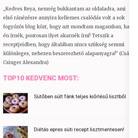
„Kedves Reya, nemrég bukkantam az oldaladra, ami
első ránézésre annyira kellemes csalódás volt a sok
fogyózós blog közt, hogy azt mondtam magamban, ha
én írnék, pontosan ilyet akarnék írni! Tetszik a
receptjeidben, hogy általában nincs szükség semmi
különleges, nehezen beszerezhető alapanyagra!” (Csáky
Csinger Alexandra)
TOP10 KEDVENC MOST:
Sütőben sült fánk teljes kiőrlésű lisztből
Diétás epres süti recept lisztmentesen!