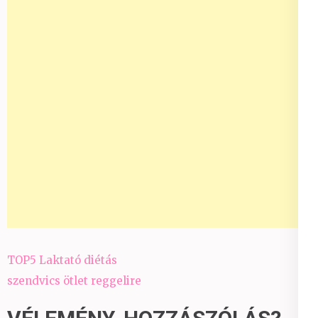
Bejegyzés
TOP5 Laktató diétás
navigáció
szendvics ötlet reggelire