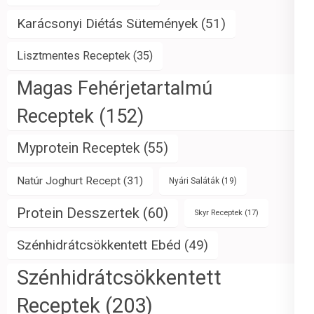
Karácsonyi Diétás Sütemények
(51)
Lisztmentes Receptek
(35)
Magas Fehérjetartalmú
Receptek
(152)
Myprotein Receptek
(55)
Natúr Joghurt Recept
(31)
Nyári Saláták
(19)
Protein Desszertek
(60)
Skyr Receptek
(17)
Szénhidrátcsökkentett Ebéd
(49)
Szénhidrátcsökkentett
Receptek
(203)