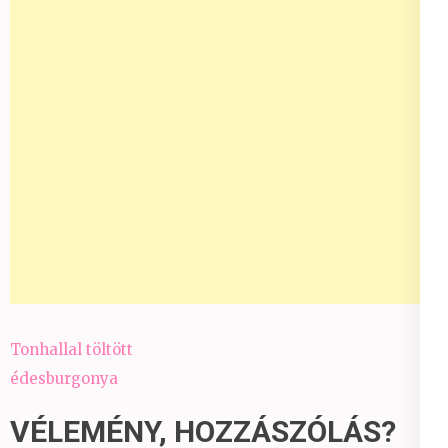
Bejegyzés
Tonhallal töltött
navigáció
édesburgonya
VÉLEMÉNY, HOZZÁSZÓLÁS?