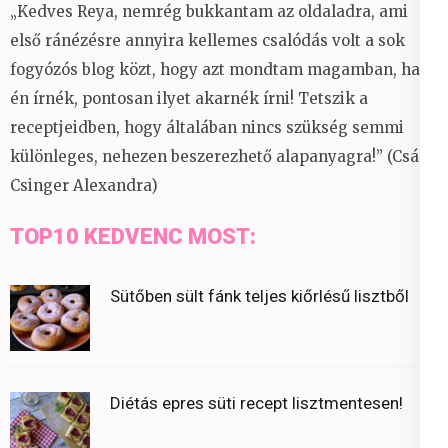
„Kedves Reya, nemrég bukkantam az oldaladra, ami
első ránézésre annyira kellemes csalódás volt a sok
fogyózós blog közt, hogy azt mondtam magamban, ha
én írnék, pontosan ilyet akarnék írni! Tetszik a
receptjeidben, hogy általában nincs szükség semmi
különleges, nehezen beszerezhető alapanyagra!” (Csáky
Csinger Alexandra)
TOP10 KEDVENC MOST:
Sütőben sült fánk teljes kiőrlésű lisztből
Diétás epres süti recept lisztmentesen!