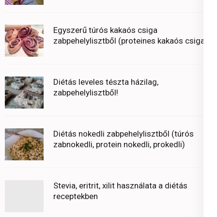
Egyszerű túrós kakaós csiga
zabpehelylisztből (proteines kakaós csiga)
Diétás leveles tészta házilag,
zabpehelylisztből!
Diétás nokedli zabpehelylisztből (túrós
zabnokedli, protein nokedli, prokedli)
Stevia, eritrit, xilit használata a diétás
receptekben