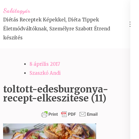
Skip
Salátagyár
to
Diétás Receptek Képekkel, Diéta Tippek
content
Életmódváltóknak, Személyre Szabott Étrend
(Press
készítés
Enter)
8 április 2017
Szaszkó Andi
toltott-edesburgonya-
recept-elkeszitese (11)