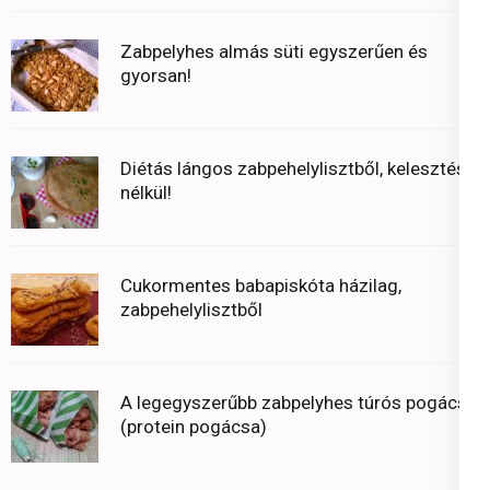
Zabpelyhes almás süti egyszerűen és
gyorsan!
Diétás lángos zabpehelylisztből, kelesztés
nélkül!
Cukormentes babapiskóta házilag,
zabpehelylisztből
A legegyszerűbb zabpelyhes túrós pogácsa
(protein pogácsa)