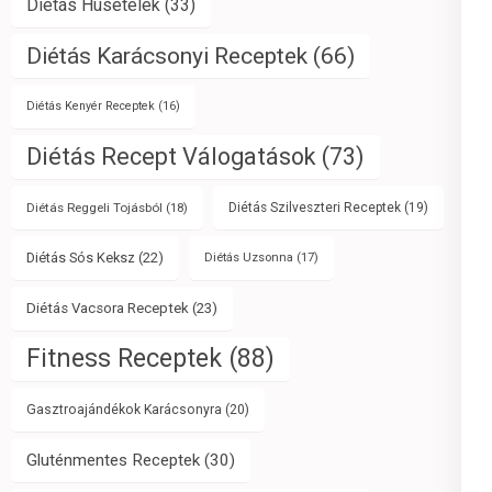
Diétás Húsételek
(33)
Diétás Karácsonyi Receptek
(66)
Diétás Kenyér Receptek
(16)
Diétás Recept Válogatások
(73)
Diétás Reggeli Tojásból
(18)
Diétás Szilveszteri Receptek
(19)
Diétás Sós Keksz
(22)
Diétás Uzsonna
(17)
Diétás Vacsora Receptek
(23)
Fitness Receptek
(88)
Gasztroajándékok Karácsonyra
(20)
Gluténmentes Receptek
(30)