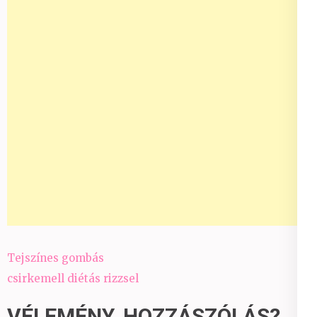
Bejegyzés
Tejszínes gombás
navigáció
csirkemell diétás rizzsel
VÉLEMÉNY, HOZZÁSZÓLÁS?