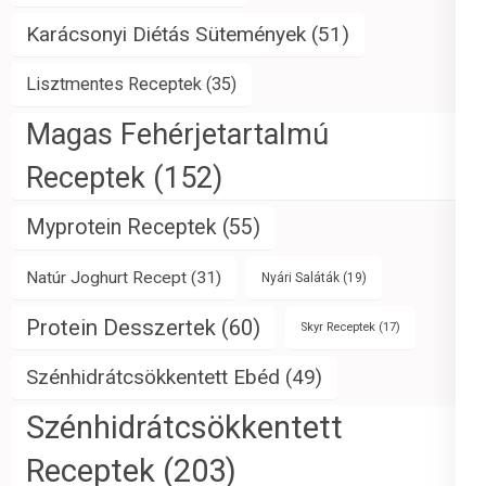
Karácsonyi Diétás Sütemények
(51)
Lisztmentes Receptek
(35)
Magas Fehérjetartalmú
Receptek
(152)
Myprotein Receptek
(55)
Natúr Joghurt Recept
(31)
Nyári Saláták
(19)
Protein Desszertek
(60)
Skyr Receptek
(17)
Szénhidrátcsökkentett Ebéd
(49)
Szénhidrátcsökkentett
Receptek
(203)