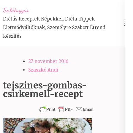
Skip
Salátagyár
to
Diétás Receptek Képekkel, Diéta Tippek
content
Életmódváltóknak, Személyre Szabott Étrend
(Press
készítés
Enter)
27 november 2016
Szaszkó Andi
tejszines-gombas-
csirkemell-recept