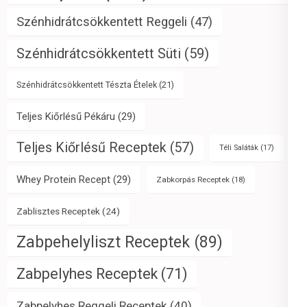
Szénhidrátcsökkentett Reggeli
(47)
Szénhidrátcsökkentett Süti
(59)
Szénhidrátcsökkentett Tészta Ételek
(21)
Teljes Kiőrlésű Pékáru
(29)
Teljes Kiőrlésű Receptek
(57)
Téli Saláták
(17)
Whey Protein Recept
(29)
Zabkorpás Receptek
(18)
Zablisztes Receptek
(24)
Zabpehelyliszt Receptek
(89)
Zabpelyhes Receptek
(71)
Zabpelyhes Reggeli Receptek
(40)