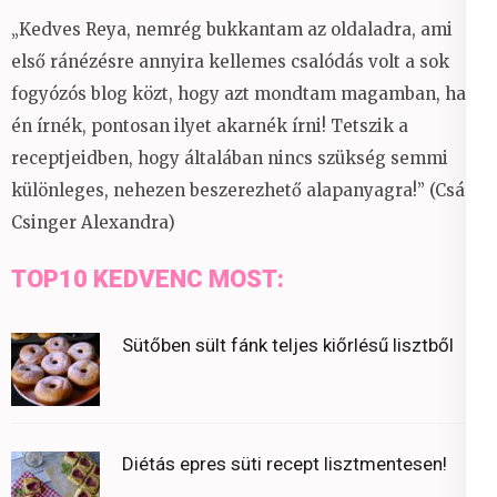
„Kedves Reya, nemrég bukkantam az oldaladra, ami
első ránézésre annyira kellemes csalódás volt a sok
fogyózós blog közt, hogy azt mondtam magamban, ha
én írnék, pontosan ilyet akarnék írni! Tetszik a
receptjeidben, hogy általában nincs szükség semmi
különleges, nehezen beszerezhető alapanyagra!” (Csáky
Csinger Alexandra)
TOP10 KEDVENC MOST:
Sütőben sült fánk teljes kiőrlésű lisztből
Diétás epres süti recept lisztmentesen!