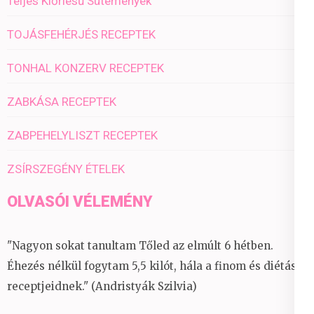
Teljes Kiőrlésű Sütemények
TOJÁSFEHÉRJÉS RECEPTEK
TONHAL KONZERV RECEPTEK
ZABKÁSA RECEPTEK
ZABPEHELYLISZT RECEPTEK
ZSÍRSZEGÉNY ÉTELEK
OLVASÓI VÉLEMÉNY
"Nagyon sokat tanultam Tőled az elmúlt 6 hétben.
Éhezés nélkül fogytam 5,5 kilót, hála a finom és diétás
receptjeidnek." (Andristyák Szilvia)