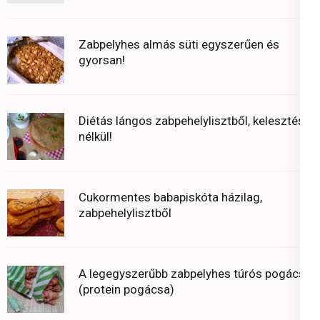
Zabpelyhes almás süti egyszerűen és
gyorsan!
Diétás lángos zabpehelylisztből, kelesztés
nélkül!
Cukormentes babapiskóta házilag,
zabpehelylisztből
A legegyszerűbb zabpelyhes túrós pogácsa
(protein pogácsa)