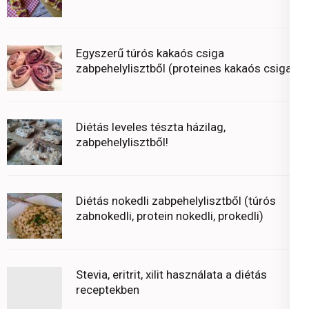
Egyszerű túrós kakaós csiga
zabpehelylisztből (proteines kakaós csiga)
Diétás leveles tészta házilag,
zabpehelylisztből!
Diétás nokedli zabpehelylisztből (túrós
zabnokedli, protein nokedli, prokedli)
Stevia, eritrit, xilit használata a diétás
receptekben