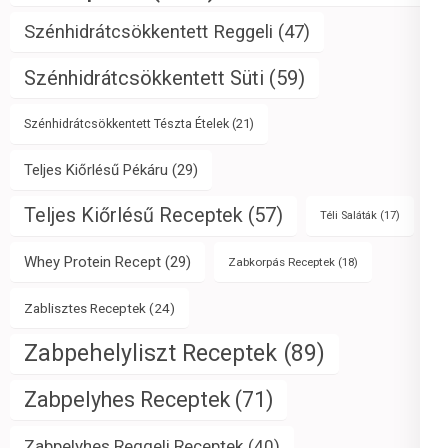
Szénhidrátcsökkentett Reggeli
(47)
Szénhidrátcsökkentett Süti
(59)
Szénhidrátcsökkentett Tészta Ételek
(21)
Teljes Kiőrlésű Pékáru
(29)
Teljes Kiőrlésű Receptek
(57)
Téli Saláták
(17)
Whey Protein Recept
(29)
Zabkorpás Receptek
(18)
Zablisztes Receptek
(24)
Zabpehelyliszt Receptek
(89)
Zabpelyhes Receptek
(71)
Zabpelyhes Reggeli Receptek
(40)