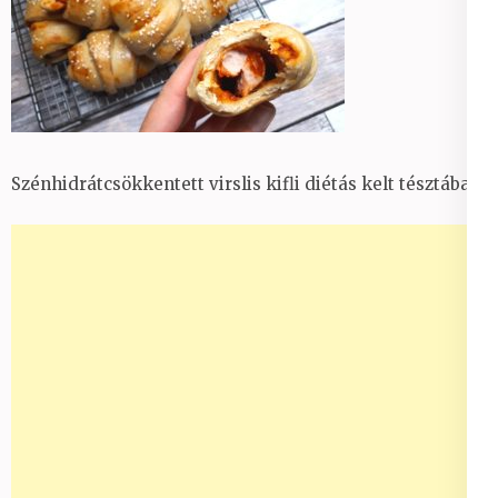
Szénhidrátcsökkentett virslis kifli diétás kelt tésztában