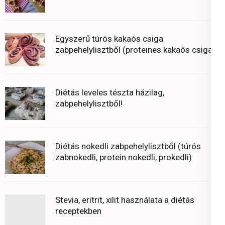
Egyszerű túrós kakaós csiga
zabpehelylisztből (proteines kakaós csiga)
Diétás leveles tészta házilag,
zabpehelylisztből!
Diétás nokedli zabpehelylisztből (túrós
zabnokedli, protein nokedli, prokedli)
Stevia, eritrit, xilit használata a diétás
receptekben