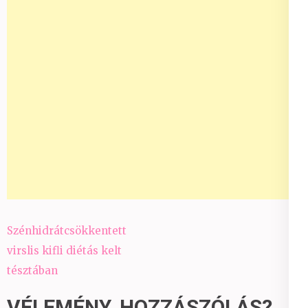
Bejegyzés
Szénhidrátcsökkentett
navigáció
virslis kifli diétás kelt
tésztában
VÉLEMÉNY, HOZZÁSZÓLÁS?