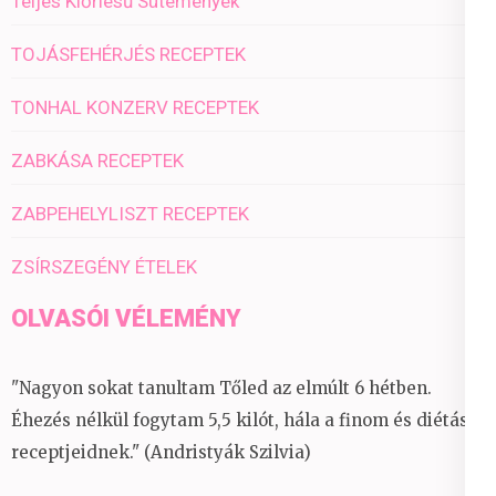
Teljes Kiőrlésű Sütemények
TOJÁSFEHÉRJÉS RECEPTEK
TONHAL KONZERV RECEPTEK
ZABKÁSA RECEPTEK
ZABPEHELYLISZT RECEPTEK
ZSÍRSZEGÉNY ÉTELEK
OLVASÓI VÉLEMÉNY
"Nagyon sokat tanultam Tőled az elmúlt 6 hétben.
Éhezés nélkül fogytam 5,5 kilót, hála a finom és diétás
receptjeidnek." (Andristyák Szilvia)