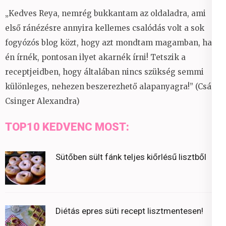
„Kedves Reya, nemrég bukkantam az oldaladra, ami
első ránézésre annyira kellemes csalódás volt a sok
fogyózós blog közt, hogy azt mondtam magamban, ha
én írnék, pontosan ilyet akarnék írni! Tetszik a
receptjeidben, hogy általában nincs szükség semmi
különleges, nehezen beszerezhető alapanyagra!” (Csáky
Csinger Alexandra)
TOP10 KEDVENC MOST:
Sütőben sült fánk teljes kiőrlésű lisztből
Diétás epres süti recept lisztmentesen!