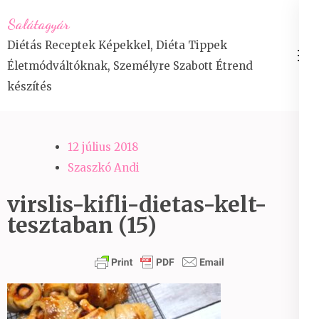
Skip
Salátagyár
to
Diétás Receptek Képekkel, Diéta Tippek
content
Életmódváltóknak, Személyre Szabott Étrend
(Press
készítés
Enter)
12 július 2018
Szaszkó Andi
virslis-kifli-dietas-kelt-
tesztaban (15)