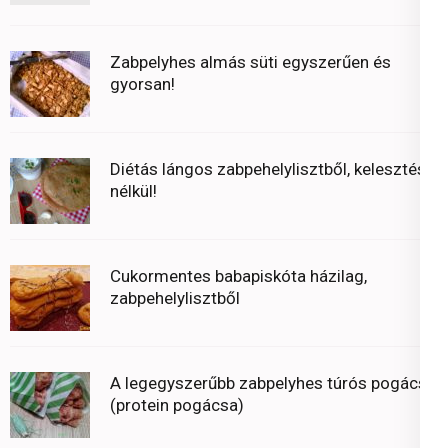
Zabpelyhes almás süti egyszerűen és
gyorsan!
Diétás lángos zabpehelylisztből, kelesztés
nélkül!
Cukormentes babapiskóta házilag,
zabpehelylisztből
A legegyszerűbb zabpelyhes túrós pogácsa
(protein pogácsa)