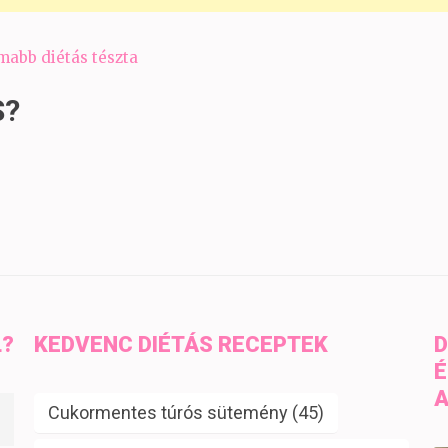
omabb diétás tészta
S?
L?
KEDVENC DIÉTÁS RECEPTEK
D
É
A
Cukormentes túrós sütemény
(45)