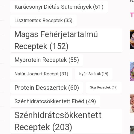
A
Karácsonyi Diétás Sütemények
(51)
T
Lisztmentes Receptek
(35)
Magas Fehérjetartalmú
Receptek
(152)
Myprotein Receptek
(55)
Natúr Joghurt Recept
(31)
Nyári Saláták
(19)
Protein Desszertek
(60)
Skyr Receptek
(17)
Szénhidrátcsökkentett Ebéd
(49)
Szénhidrátcsökkentett
Receptek
(203)