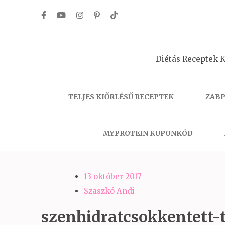
Skip
to
content
(Press
Diétás Receptek K
Enter)
TELJES KIŐRLÉSŰ RECEPTEK
ZABP
MYPROTEIN KUPONKÓD
13 október 2017
Szaszkó Andi
szenhidratcsokkentett-t