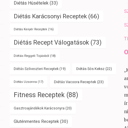
Diétás Húsételek
(33)
S
Diétás Karácsonyi Receptek
(66)
S
Diétás Kenyér Receptek
(16)
T
Diétás Recept Válogatások
(73)
O
Diétás Reggeli Tojásból
(18)
Diétás Sós Keksz
(22)
Diétás Szilveszteri Receptek
(19)
„
a
Diétás Vacsora Receptek
(23)
Diétás Uzsonna
(17)
v
Fitness Receptek
(88)
m
í
Gasztroajándékok Karácsonyra
(20)
n
b
Gluténmentes Receptek
(30)