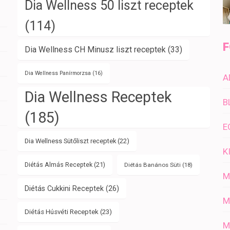
Dia Wellness 50 liszt receptek
(114)
F
Dia Wellness CH Minusz liszt receptek
(33)
Dia Wellness Panírmorzsa
(16)
A
Dia Wellness Receptek
B
(185)
E
Dia Wellness Sütőliszt receptek
(22)
K
Diétás Almás Receptek
(21)
Diétás Banános Süti
(18)
M
Diétás Cukkini Receptek
(26)
M
Diétás Húsvéti Receptek
(23)
M