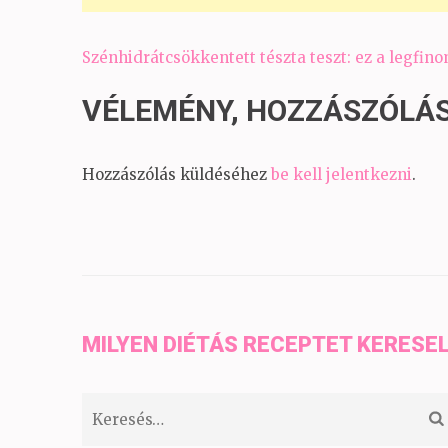
Bejegyzés
Szénhidrátcsökkentett tészta teszt: ez a legfin
navigáció
VÉLEMÉNY, HOZZÁSZÓLÁ
Hozzászólás küldéséhez
be kell jelentkezni
.
MILYEN DIÉTÁS RECEPTET KERESE
Keresés: