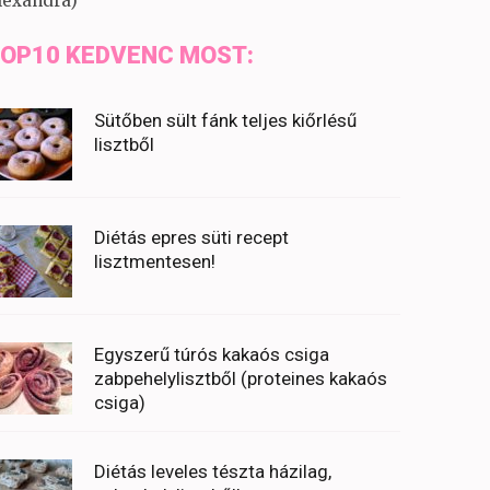
lexandra)
OP10 KEDVENC MOST:
Sütőben sült fánk teljes kiőrlésű
lisztből
Diétás epres süti recept
lisztmentesen!
Egyszerű túrós kakaós csiga
zabpehelylisztből (proteines kakaós
csiga)
Diétás leveles tészta házilag,