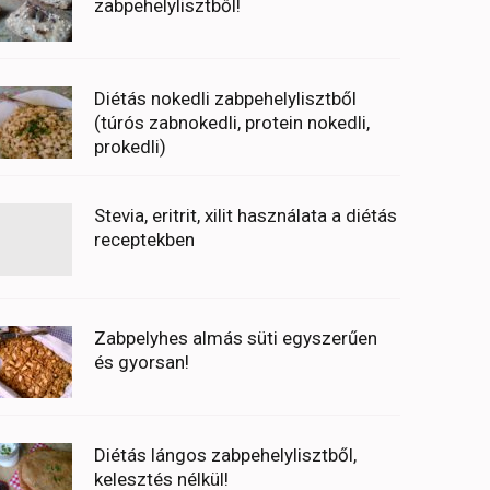
zabpehelylisztből!
Diétás nokedli zabpehelylisztből
(túrós zabnokedli, protein nokedli,
prokedli)
Stevia, eritrit, xilit használata a diétás
receptekben
Zabpelyhes almás süti egyszerűen
és gyorsan!
Diétás lángos zabpehelylisztből,
kelesztés nélkül!