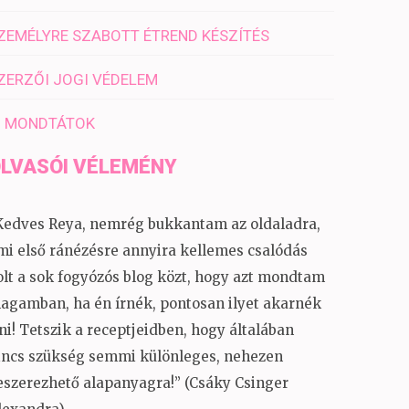
ZEMÉLYRE SZABOTT ÉTREND KÉSZÍTÉS
ZERZŐI JOGI VÉDELEM
I MONDTÁTOK
LVASÓI VÉLEMÉNY
Kedves Reya, nemrég bukkantam az oldaladra,
mi első ránézésre annyira kellemes csalódás
olt a sok fogyózós blog közt, hogy azt mondtam
agamban, ha én írnék, pontosan ilyet akarnék
rni! Tetszik a receptjeidben, hogy általában
incs szükség semmi különleges, nehezen
eszerezhető alapanyagra!” (Csáky Csinger