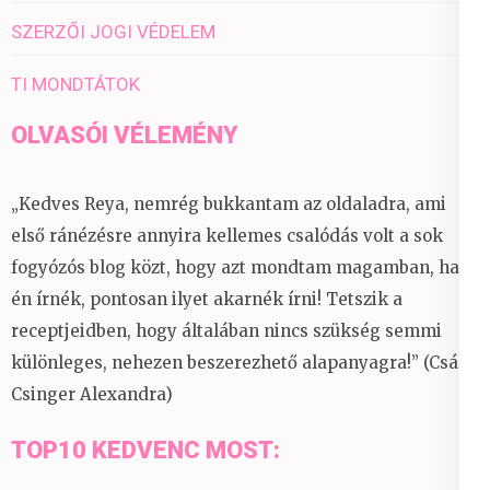
SZERZŐI JOGI VÉDELEM
TI MONDTÁTOK
OLVASÓI VÉLEMÉNY
„Kedves Reya, nemrég bukkantam az oldaladra, ami
első ránézésre annyira kellemes csalódás volt a sok
fogyózós blog közt, hogy azt mondtam magamban, ha
én írnék, pontosan ilyet akarnék írni! Tetszik a
receptjeidben, hogy általában nincs szükség semmi
különleges, nehezen beszerezhető alapanyagra!” (Csáky
Csinger Alexandra)
TOP10 KEDVENC MOST: