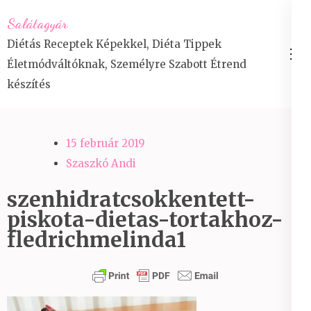
Skip
Salátagyár
to
Diétás Receptek Képekkel, Diéta Tippek
content
Életmódváltóknak, Személyre Szabott Étrend
(Press
készítés
Enter)
15 február 2019
Szaszkó Andi
szenhidratcsokkentett-
piskota-dietas-tortakhoz-
fledrichmelinda1