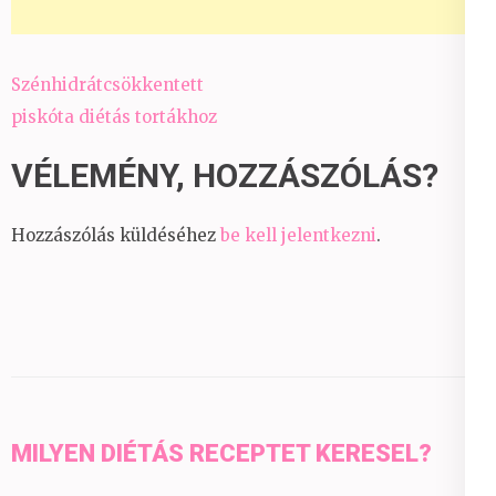
Bejegyzés
Szénhidrátcsökkentett
navigáció
piskóta diétás tortákhoz
VÉLEMÉNY, HOZZÁSZÓLÁS?
Hozzászólás küldéséhez
be kell jelentkezni
.
MILYEN DIÉTÁS RECEPTET KERESEL?