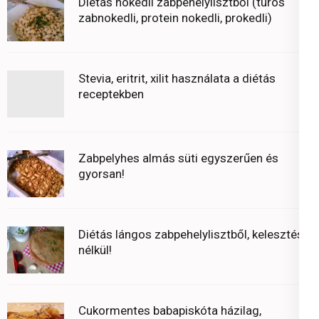
Diétás nokedli zabpehelylisztből (túrós
zabnokedli, protein nokedli, prokedli)
Stevia, eritrit, xilit használata a diétás
receptekben
Zabpelyhes almás süti egyszerűen és
gyorsan!
Diétás lángos zabpehelylisztből, kelesztés
nélkül!
Cukormentes babapiskóta házilag,