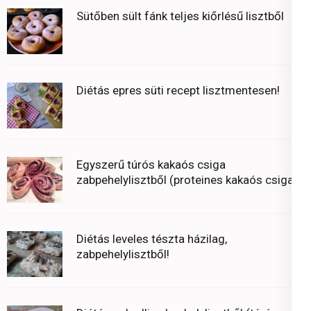
Sütőben sült fánk teljes kiőrlésű lisztből
Diétás epres süti recept lisztmentesen!
Egyszerű túrós kakaós csiga
zabpehelylisztből (proteines kakaós csiga)
Diétás leveles tészta házilag,
zabpehelylisztből!