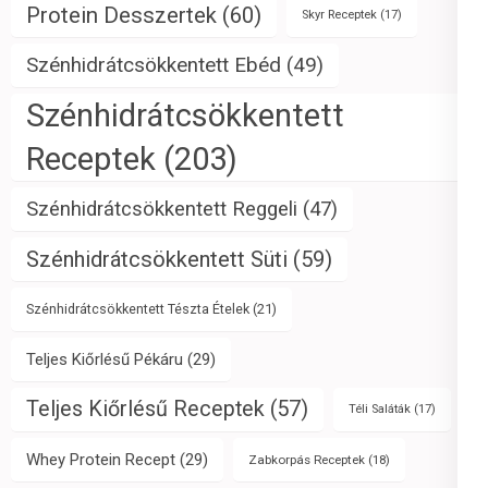
Protein Desszertek
(60)
Skyr Receptek
(17)
Szénhidrátcsökkentett Ebéd
(49)
Szénhidrátcsökkentett
Receptek
(203)
Szénhidrátcsökkentett Reggeli
(47)
Szénhidrátcsökkentett Süti
(59)
Szénhidrátcsökkentett Tészta Ételek
(21)
Teljes Kiőrlésű Pékáru
(29)
Teljes Kiőrlésű Receptek
(57)
Téli Saláták
(17)
Whey Protein Recept
(29)
Zabkorpás Receptek
(18)