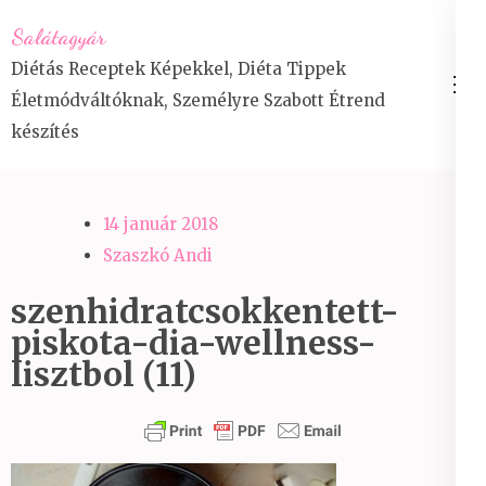
Skip
Salátagyár
to
Diétás Receptek Képekkel, Diéta Tippek
content
Életmódváltóknak, Személyre Szabott Étrend
(Press
készítés
Enter)
14 január 2018
Szaszkó Andi
szenhidratcsokkentett-
piskota-dia-wellness-
lisztbol (11)