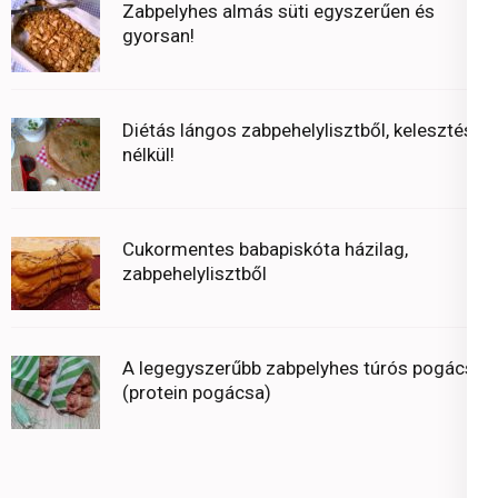
Zabpelyhes almás süti egyszerűen és
gyorsan!
Diétás lángos zabpehelylisztből, kelesztés
nélkül!
Cukormentes babapiskóta házilag,
zabpehelylisztből
A legegyszerűbb zabpelyhes túrós pogácsa
(protein pogácsa)