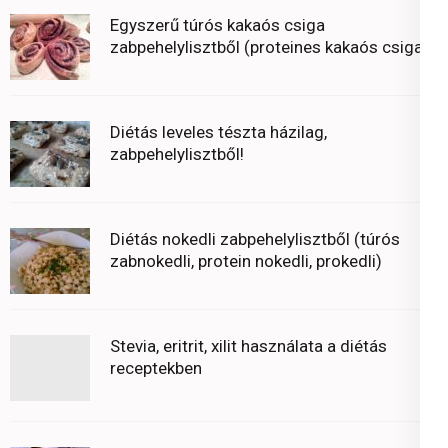
Egyszerű túrós kakaós csiga
zabpehelylisztből (proteines kakaós csiga)
Diétás leveles tészta házilag,
zabpehelylisztből!
Diétás nokedli zabpehelylisztből (túrós
zabnokedli, protein nokedli, prokedli)
Stevia, eritrit, xilit használata a diétás
receptekben