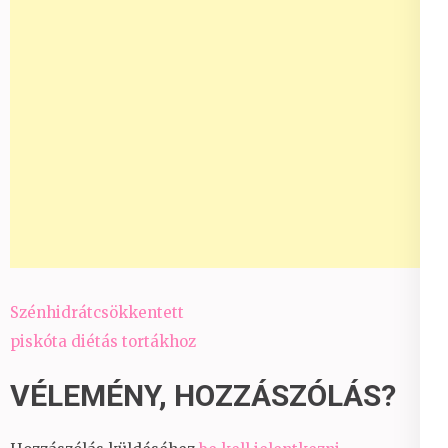
Bejegyzés
Szénhidrátcsökkentett
navigáció
piskóta diétás tortákhoz
VÉLEMÉNY, HOZZÁSZÓLÁS?