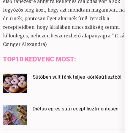
első ránézésre annyira kellemes csalódás volt a sok
fogyózós blog közt, hogy azt mondtam magamban, ha
én írnék, pontosan ilyet akarnék írni! Tetszik a
receptjeidben, hogy általában nincs szükség semmi
különleges, nehezen beszerezhető alapanyagra!” (Csáky
Csinger Alexandra)
TOP10 KEDVENC MOST:
Sütőben sült fánk teljes kiőrlésű lisztből
Diétás epres süti recept lisztmentesen!