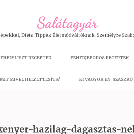
Salátagyár
épekkel, Diéta Tippek Életmódváltóknak, Személyre Szabo
EHELYLISZT RECEPTEK
FEHÉRJEPOROS RECEPTEK
MIT MIVEL HELYETTESÍTS?
KI VAGYOK ÉN, SZASZKÓ
kenyer-hazilag-dagasztas-nel