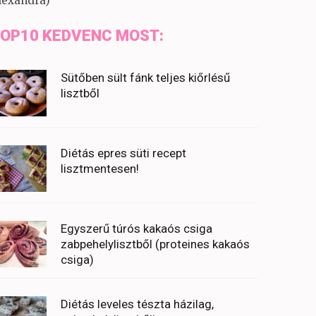
lexandra)
OP10 KEDVENC MOST:
Sütőben sült fánk teljes kiőrlésű
lisztből
Diétás epres süti recept
lisztmentesen!
Egyszerű túrós kakaós csiga
zabpehelylisztből (proteines kakaós
csiga)
Diétás leveles tészta házilag,