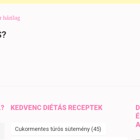
r házilag
S?
L?
KEDVENC DIÉTÁS RECEPTEK
D
É
A
Cukormentes túrós sütemény
(45)