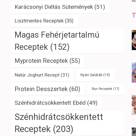
A
Karácsonyi Diétás Sütemények
(51)
T
Lisztmentes Receptek
(35)
Magas Fehérjetartalmú
Receptek
(152)
Myprotein Receptek
(55)
Natúr Joghurt Recept
(31)
Nyári Saláták
(19)
Protein Desszertek
(60)
Skyr Receptek
(17)
Szénhidrátcsökkentett Ebéd
(49)
Szénhidrátcsökkentett
Receptek
(203)