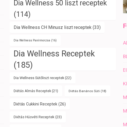
Dia Wellness 50 liszt receptek
(114)
F
Dia Wellness CH Minusz liszt receptek
(33)
Dia Wellness Panírmorzsa
(16)
A
Dia Wellness Receptek
B
(185)
E
Dia Wellness Sütőliszt receptek
(22)
K
Diétás Almás Receptek
(21)
Diétás Banános Süti
(18)
M
Diétás Cukkini Receptek
(26)
M
Diétás Húsvéti Receptek
(23)
M