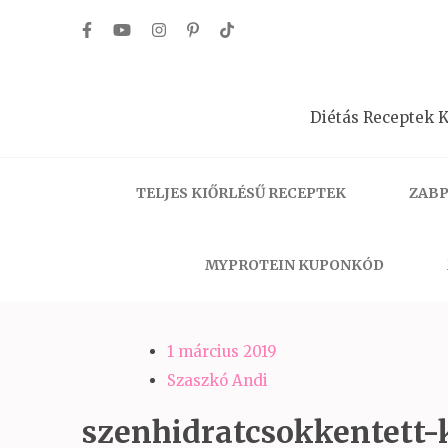
Skip
to
content
(Press
Diétás Receptek K
Enter)
TELJES KIŐRLÉSŰ RECEPTEK
ZABP
MYPROTEIN KUPONKÓD
1 március 2019
Szaszkó Andi
szenhidratcsokkentett-