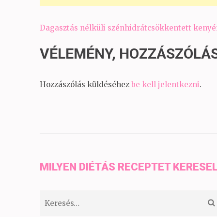
Bejegyzés
Dagasztás nélküli szénhidrátcsökkentett kenyé
navigáció
VÉLEMÉNY, HOZZÁSZÓLÁ
Hozzászólás küldéséhez
be kell jelentkezni
.
MILYEN DIÉTÁS RECEPTET KERESE
Keresés: