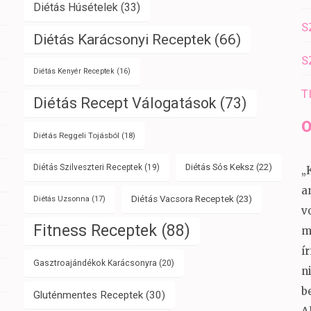
Diétás Húsételek
(33)
S
Diétás Karácsonyi Receptek
(66)
S
Diétás Kenyér Receptek
(16)
T
Diétás Recept Válogatások
(73)
O
Diétás Reggeli Tojásból
(18)
Diétás Sós Keksz
(22)
Diétás Szilveszteri Receptek
(19)
„
a
Diétás Vacsora Receptek
(23)
Diétás Uzsonna
(17)
v
Fitness Receptek
(88)
m
í
Gasztroajándékok Karácsonyra
(20)
n
b
Gluténmentes Receptek
(30)