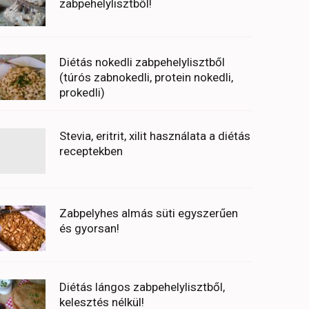
zabpehelylisztből!
Diétás nokedli zabpehelylisztből
(túrós zabnokedli, protein nokedli,
prokedli)
Stevia, eritrit, xilit használata a diétás
receptekben
Zabpelyhes almás süti egyszerűen
és gyorsan!
Diétás lángos zabpehelylisztből,
kelesztés nélkül!