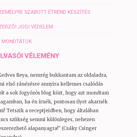
ZEMÉLYRE SZABOTT ÉTREND KÉSZÍTÉS
ZERZŐI JOGI VÉDELEM
I MONDTÁTOK
LVASÓI VÉLEMÉNY
Kedves Reya, nemrég bukkantam az oldaladra,
mi első ránézésre annyira kellemes csalódás
olt a sok fogyózós blog közt, hogy azt mondtam
agamban, ha én írnék, pontosan ilyet akarnék
rni! Tetszik a receptjeidben, hogy általában
incs szükség semmi különleges, nehezen
eszerezhető alapanyagra!” (Csáky Csinger