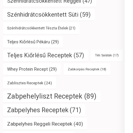
Szénhidrátcsökkentett Reggeli
(47)
Szénhidrátcsökkentett Süti
(59)
Szénhidrátcsökkentett Tészta Ételek
(21)
Teljes Kiőrlésű Pékáru
(29)
Teljes Kiőrlésű Receptek
(57)
Téli Saláták
(17)
Whey Protein Recept
(29)
Zabkorpás Receptek
(18)
Zablisztes Receptek
(24)
Zabpehelyliszt Receptek
(89)
Zabpelyhes Receptek
(71)
Zabpelyhes Reggeli Receptek
(40)