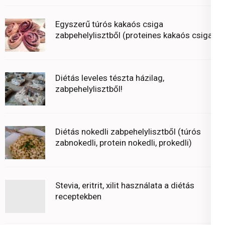
Egyszerű túrós kakaós csiga
zabpehelylisztből (proteines kakaós csiga)
Diétás leveles tészta házilag,
zabpehelylisztből!
Diétás nokedli zabpehelylisztből (túrós
zabnokedli, protein nokedli, prokedli)
Stevia, eritrit, xilit használata a diétás
receptekben