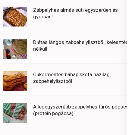
Zabpelyhes almás süti egyszerűen és
gyorsan!
Diétás lángos zabpehelylisztből, kelesztés
nélkül!
Cukormentes babapiskóta házilag,
zabpehelylisztből
A legegyszerűbb zabpelyhes túrós pogácsa
(protein pogácsa)