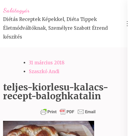
Skip
Salátagyár
to
Diétás Receptek Képekkel, Diéta Tippek
content
Életmódváltóknak, Személyre Szabott Étrend
(Press
készítés
Enter)
31 március 2018
Szaszkó Andi
teljes-kiorlesu-kalacs-
recept-baloghkatalin