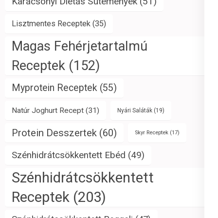
Karácsonyi Diétás Sütemények
(51)
Lisztmentes Receptek
(35)
Magas Fehérjetartalmú
Receptek
(152)
Myprotein Receptek
(55)
Natúr Joghurt Recept
(31)
Nyári Saláták
(19)
Protein Desszertek
(60)
Skyr Receptek
(17)
Szénhidrátcsökkentett Ebéd
(49)
Szénhidrátcsökkentett
Receptek
(203)