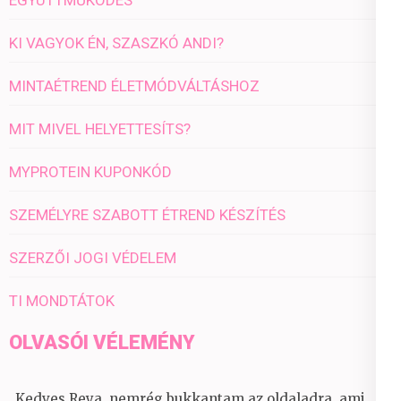
KI VAGYOK ÉN, SZASZKÓ ANDI?
MINTAÉTREND ÉLETMÓDVÁLTÁSHOZ
MIT MIVEL HELYETTESÍTS?
MYPROTEIN KUPONKÓD
SZEMÉLYRE SZABOTT ÉTREND KÉSZÍTÉS
SZERZŐI JOGI VÉDELEM
TI MONDTÁTOK
OLVASÓI VÉLEMÉNY
„Kedves Reya, nemrég bukkantam az oldaladra, ami