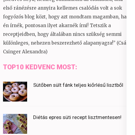
első ránézésre annyira kellemes csalódás volt a sok
fogyózós blog közt, hogy azt mondtam magamban, ha
én írnék, pontosan ilyet akarnék írni! Tetszik a
receptjeidben, hogy általában nincs szükség semmi
különleges, nehezen beszerezhető alapanyagra!” (Csáky
Csinger Alexandra)
TOP10 KEDVENC MOST:
Sütőben sült fánk teljes kiőrlésű lisztből
Diétás epres süti recept lisztmentesen!