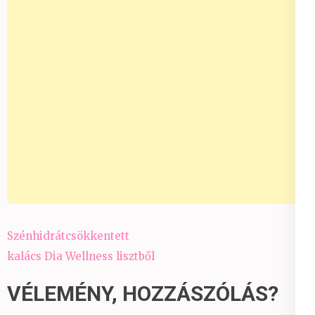
Bejegyzés
Szénhidrátcsökkentett
navigáció
kalács Dia Wellness lisztből
VÉLEMÉNY, HOZZÁSZÓLÁS?