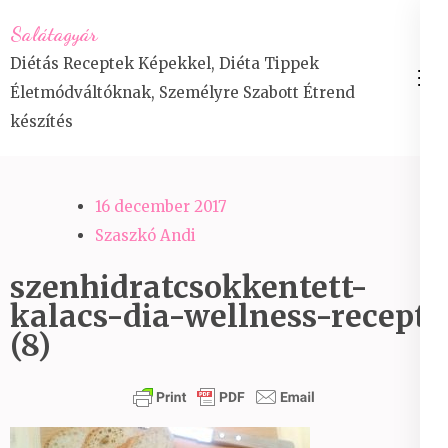
Skip
Salátagyár
to
Diétás Receptek Képekkel, Diéta Tippek
content
Életmódváltóknak, Személyre Szabott Étrend
(Press
készítés
Enter)
16 december 2017
Szaszkó Andi
szenhidratcsokkentett-
kalacs-dia-wellness-recept
(8)