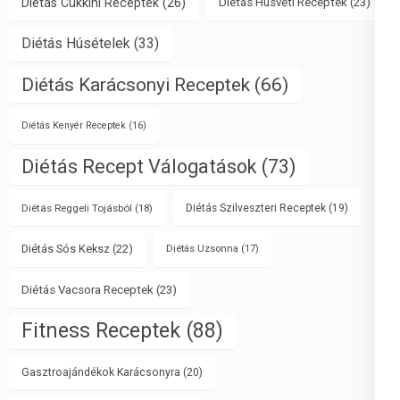
Diétás Cukkini Receptek
(26)
Diétás Húsvéti Receptek
(23)
Diétás Húsételek
(33)
Diétás Karácsonyi Receptek
(66)
Diétás Kenyér Receptek
(16)
Diétás Recept Válogatások
(73)
Diétás Reggeli Tojásból
(18)
Diétás Szilveszteri Receptek
(19)
Diétás Sós Keksz
(22)
Diétás Uzsonna
(17)
Diétás Vacsora Receptek
(23)
Fitness Receptek
(88)
Gasztroajándékok Karácsonyra
(20)