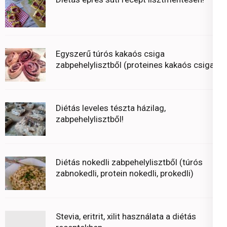
Egyszerű túrós kakaós csiga
zabpehelylisztből (proteines kakaós csiga)
Diétás leveles tészta házilag,
zabpehelylisztből!
Diétás nokedli zabpehelylisztből (túrós
zabnokedli, protein nokedli, prokedli)
Stevia, eritrit, xilit használata a diétás