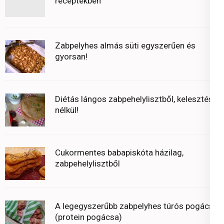
receptekben
Zabpelyhes almás süti egyszerűen és
gyorsan!
Diétás lángos zabpehelylisztből, kelesztés
nélkül!
Cukormentes babapiskóta házilag,
zabpehelylisztből
A legegyszerűbb zabpelyhes túrós pogácsa
(protein pogácsa)