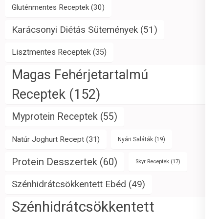
Gluténmentes Receptek
(30)
Karácsonyi Diétás Sütemények
(51)
Lisztmentes Receptek
(35)
Magas Fehérjetartalmú
Receptek
(152)
Myprotein Receptek
(55)
Natúr Joghurt Recept
(31)
Nyári Saláták
(19)
Protein Desszertek
(60)
Skyr Receptek
(17)
Szénhidrátcsökkentett Ebéd
(49)
Szénhidrátcsökkentett