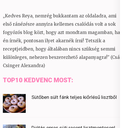
„Kedves Reya, nemrég bukkantam az oldaladra, ami
első ránézésre annyira kellemes csalódás volt a sok
fogyózós blog közt, hogy azt mondtam magamban, ha
én írnék, pontosan ilyet akarnék írni! Tetszik a
receptjeidben, hogy általában nincs szükség semmi
különleges, nehezen beszerezhető alapanyagra!” (Csáky
Csinger Alexandra)
TOP10 KEDVENC MOST:
Sütőben sült fánk teljes kiőrlésű lisztből
Diétás epres süti recept lisztmentesen!