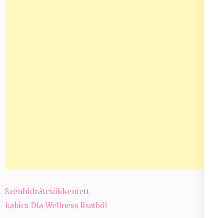
Bejegyzés
Szénhidrátcsökkentett
navigáció
kalács Dia Wellness lisztből